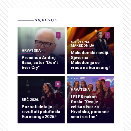
NAJNOVIJE
0
3
SJEVERNA
MAKEDONIJA
HRVATSKA
Makedonski mediji:
Preminuo Andrej
Sjeverna
Baša, autor “Don’t
Makedonija se
Ever Cry”
vraća na Eurosong!
11
0
HRVATSKA
LELEK nakon
BEČ 2026.
finala: “Ovo je
Poznati detaljni
velika stvar za
rezultati polufinala
Hrvatsku, ponosne
Eurosonga 2026.!
smo i sretne.”