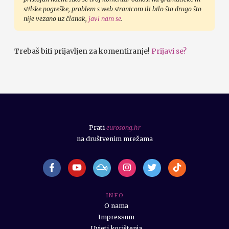
stilske pogreške, problem s web stranicom ili bilo što drugo što
nije vezano uz članak,
javi nam se
.
Trebaš biti prijavljen za komentiranje!
Prijavi se?
Prati
eurosong.hr
na društvenim mrežama
I N F O
O nama
Impressum
Uvjeti korištenja