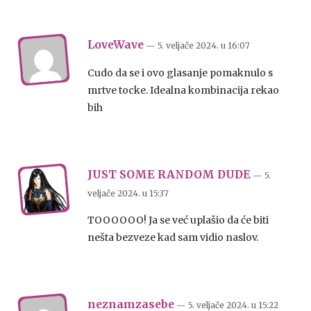
LoveWave
— 5. veljače 2024.
u
16:07
Cudo da se i ovo glasanje pomaknulo s
mrtve tocke. Idealna kombinacija rekao
bih
JUST SOME RANDOM DUDE
— 5.
veljače 2024.
u
15:37
TOOOOOO! Ja se već uplašio da će biti
nešta bezveze kad sam vidio naslov.
neznamzasebe
— 5. veljače 2024.
u
15:22