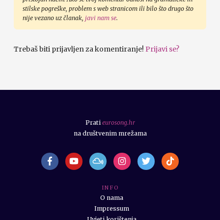
stilske pogreške, problem s web stranicom ili bilo što drugo što
nije vezano uz članak,
javi nam se
.
Trebaš biti prijavljen za komentiranje!
Prijavi se?
Prati
eurosong.hr
na društvenim mrežama
I N F O
O nama
Impressum
Uvjeti korištenja