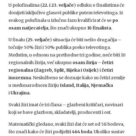
U polufinalima (
22. i 23. veljače
) odluku o finalistima će
donijeti isključivo glasovi publike putem televotinga. Iz
svakog polufinala u izlučnu fazu kvalificirat će se
po
osam natjecatelja
, što znači ukupno
16 finalista
.
U finalu (
25. veljače
) situacija će biti nešto drugačija –
točnije 50% žiri i 50% publika preko televotinga.
Međutim, u odnosu na prethodne tri godine, neće biti 10
regionalnih žirija, već ukupno
osam žirija
–
četiri
regionalna (Zagreb, Split, Rijeka i Osijek
) i
četiri
inozemna
. Neslužbeno se doznaje kako su četiri zemlje
u međunarodnom žiriju
Island, Italija, Njemačka
i
Ukrajina
.
Svaki žiri imat će tri člana – glazbeni kritičari, novinari
koji se bave glazbom, skladatelji, producenti i ost.
Matematički gledano, svaki žiri dat će set od 58 bodova,
što znači kako će žiri podijeliti
464 boda
. Ukoliko sustav