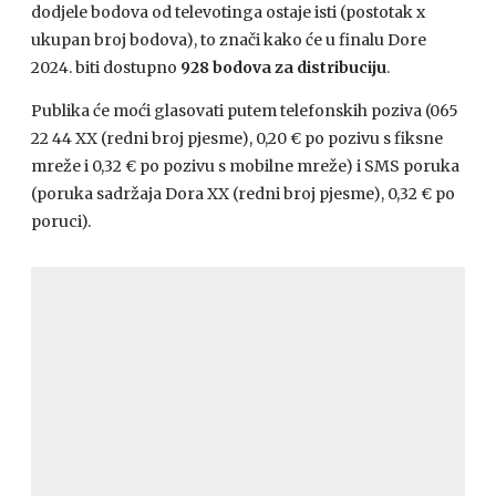
dodjele bodova od televotinga ostaje isti (postotak x
ukupan broj bodova), to znači kako će u finalu Dore
2024. biti dostupno
928 bodova za distribuciju
.
Publika će moći glasovati putem telefonskih poziva (065
22 44 XX (redni broj pjesme), 0,20 € po pozivu s fiksne
mreže i 0,32 € po pozivu s mobilne mreže) i SMS poruka
(poruka sadržaja Dora XX (redni broj pjesme), 0,32 € po
poruci).