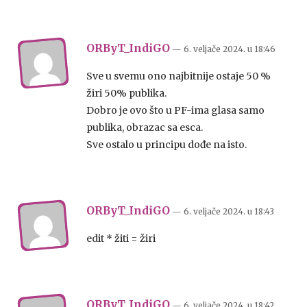
ORByT_IndiGO
— 6. veljače 2024.
u
18:46
Sve u svemu ono najbitnije ostaje 50 %
žiri 50% publika.
Dobro je ovo što u PF-ima glasa samo
publika, obrazac sa esca.
Sve ostalo u principu dođe na isto.
ORByT_IndiGO
— 6. veljače 2024.
u
18:43
edit * žiti = žiri
ORByT_IndiGO
— 6. veljače 2024.
u
18:42