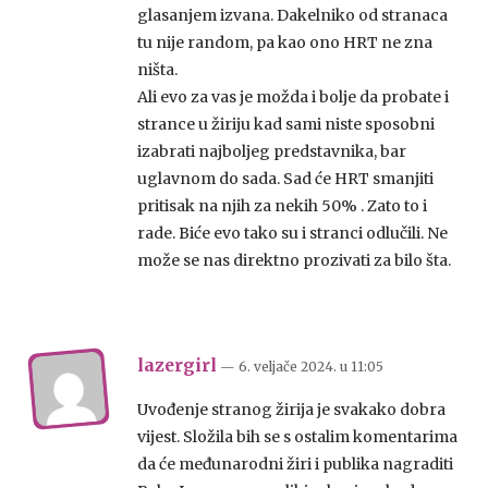
glasanjem izvana. Dakelniko od stranaca
tu nije random, pa kao ono HRT ne zna
ništa.
Ali evo za vas je možda i bolje da probate i
strance u žiriju kad sami niste sposobni
izabrati najboljeg predstavnika, bar
uglavnom do sada. Sad će HRT smanjiti
pritisak na njih za nekih 50% . Zato to i
rade. Biće evo tako su i stranci odlučili. Ne
može se nas direktno prozivati za bilo šta.
lazergirl
— 6. veljače 2024.
u
11:05
Uvođenje stranog žirija je svakako dobra
vijest. Složila bih se s ostalim komentarima
da će međunarodni žiri i publika nagraditi