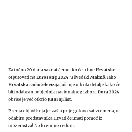
Za točno 20 dana saznat ćemo tko će u ime
Hrvatske
otputovati na
Eurosong 2024.
u švedski
Malmö
. Iako
Hrvatska radiotelevizija
još nije otkrila detalje kako će
biti odabran pobjednik nacionalnog izbora
Dora 2024.
,
obrise je već otkrio
Jutarnji list
.
Prema objavi koja je izašla prije gotovo sat vremena, u
odabiru predstavnika Hrvati će imati pomoć iz
inozemstva! No krenimo redom.