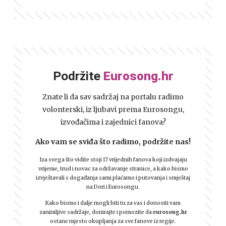
Podržite
Eurosong.hr
Znate li da sav sadržaj na portalu radimo
volonterski, iz ljubavi prema Eurosongu,
izvođačima i zajednici fanova?
Ako vam se sviđa što radimo, podržite nas!
Iza svega što vidite stoji 17 vrijednih fanova koji izdvajaju
vrijeme, trud i novac za održavanje stranice, a kako bismo
izvještavali s događanja sami plaćamo i putovanja i smještaj
na Dori i Eurosongu.
Kako bismo i dalje mogli biti tu za vas i donositi vam
zanimljive sadržaje, donirajte i pomozite da
eurosong.hr
ostane mjesto okupljanja za sve fanove iz regije.