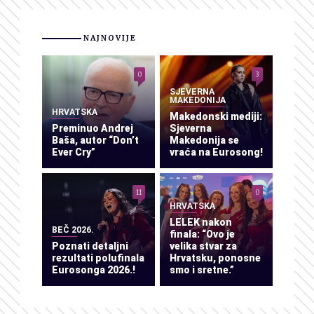
NAJNOVIJE
0
3
SJEVERNA
MAKEDONIJA
HRVATSKA
Makedonski mediji:
Preminuo Andrej
Sjeverna
Baša, autor “Don’t
Makedonija se
Ever Cry”
vraća na Eurosong!
11
0
HRVATSKA
LELEK nakon
BEČ 2026.
finala: “Ovo je
Poznati detaljni
velika stvar za
rezultati polufinala
Hrvatsku, ponosne
Eurosonga 2026.!
smo i sretne.”