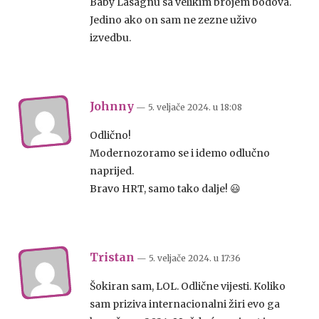
Baby Lasagnu sa velikim brojem bodova.
Jedino ako on sam ne zezne uživo
izvedbu.
Johnny
— 5. veljače 2024.
u
18:08
Odlično!
Modernozoramo se i idemo odlučno
naprijed.
Bravo HRT, samo tako dalje! 😃
Tristan
— 5. veljače 2024.
u
17:36
Šokiran sam, LOL. Odlične vijesti. Koliko
sam priziva internacionalni žiri evo ga