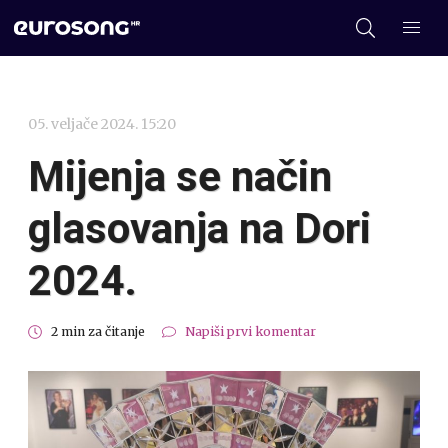
05. veljače 2024. 15:20
Mijenja se način
glasovanja na Dori
2024.
2 min za čitanje
Napiši prvi komentar