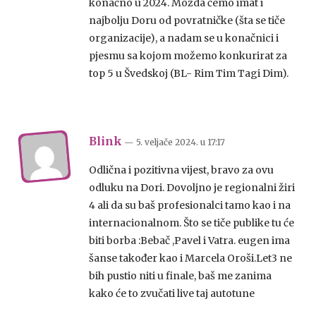
konačno u 2024. Možda ćemo imat i
najbolju Doru od povratničke (šta se tiče
organizacije), a nadam se u konačnici i
pjesmu sa kojom možemo konkurirat za
top 5 u Švedskoj (BL- Rim Tim Tagi Dim).
Blink
— 5. veljače 2024.
u
17:17
Odlična i pozitivna vijest, bravo za ovu
odluku na Dori. Dovoljno je regionalni žiri
4 ali da su baš profesionalci tamo kao i na
internacionalnom. Što se tiče publike tu će
biti borba :Bebač ,Pavel i Vatra. eugen ima
šanse također kao i Marcela Oroši.Let3 ne
bih pustio niti u finale, baš me zanima
kako će to zvučati live taj autotune