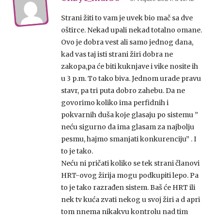
Strani žiti to vam je uvek bio mač sa dve
oštirce. Nekad upali nekad totalno omane.
Ovo je dobra vest ali samo jednog dana,
kad vas taj isti strani žiri dobra ne
zakopa,pa će biti kuknjave i vike nosite ih
u 3 p.m. To tako biva. Jednom urade pravu
stavr, pa tri puta dobro zahebu. Da ne
govorimo koliko ima perfidnih i
pokvarnih duša koje glasaju po sistemu ”
neću sigurno da ima glasam za najbolju
pesmu, hajmo smanjati konkurenciju” . I
to je tako.
Neću ni pričati koliko se tek strani članovi
HRT-ovog žirija mogu podkupiti lepo. Pa
to je tako razrađen sistem. Baš će HRT ili
nek tv kuća zvati nekog u svoj žiri a d apri
tom nnema nikakvu kontrolu nad tim