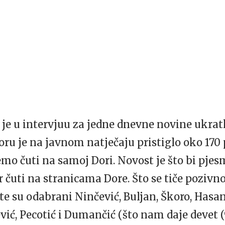
je u intervjuu za jedne dnevne novine ukrat
ru je na javnom natječaju pristiglo oko 170
emo čuti na samoj Dori. Novost je što bi pjesm
 čuti na stranicama Dore. Što se tiče pozivnog
 te su odabrani Ninčević, Buljan, Škoro, Hasa
ć, Pecotić i Dumančić (što nam daje devet (