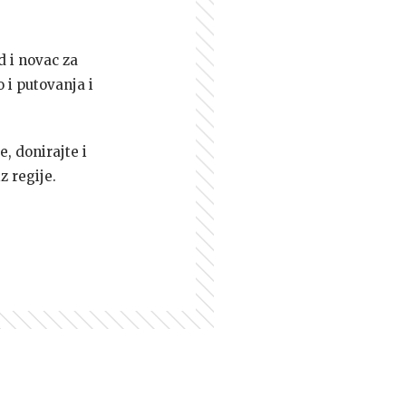
d i novac za
 i putovanja i
e, donirajte i
z regije.