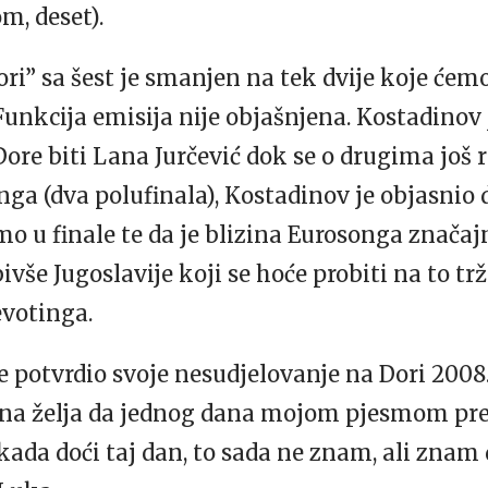
m, deset).
ri” sa šest je smanjen na tek dvije koje ćemo g
Funkcija emisija nije objašnjena. Kostadinov 
Dore biti Lana Jurčević dok se o drugima još r
a (dva polufinala), Kostadinov je objasnio 
amo u finale te da je blizina Eurosonga znača
vše Jugoslavije koji se hoće probiti na to trž
votinga.
je potvrdio svoje nesudjelovanje na Dori 200
ena želja da jednog dana mojom pjesmom pr
 kada doći taj dan, to sada ne znam, ali znam 