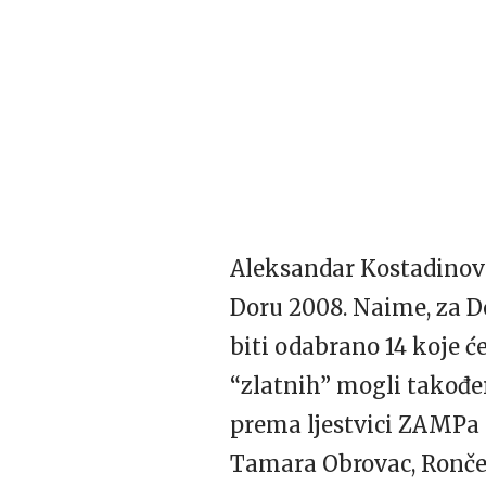
Aleksandar Kostadinov 
Doru 2008. Naime, za Do
biti odabrano 14 koje ć
“zlatnih” mogli također
prema ljestvici
ZAMP
a
Tamara Obrovac, Rončevi