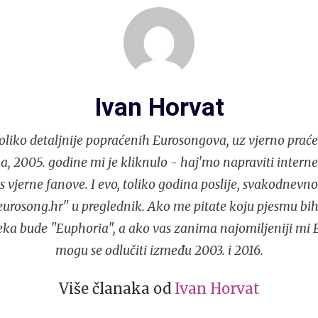
Ivan Horvat
liko detaljnije popraćenih Eurosongova, uz vjerno praće
, 2005. godine mi je kliknulo - haj'mo napraviti interne
s vjerne fanove. I evo, toliko godina poslije, svakodnev
urosong.hr" u preglednik. Ako me pitate koju pjesmu bih
eka bude "Euphoria", a ako vas zanima najomiljeniji mi 
mogu se odlučiti između 2003. i 2016.
Više članaka od
Ivan Horvat