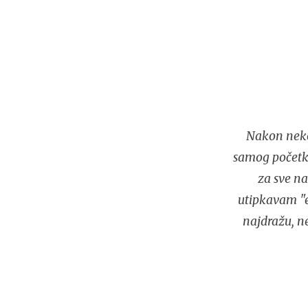
Nakon neko
samog početka
za sve na
utipkavam "e
najdražu, n