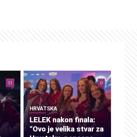
11
0
HRVATSKA
LELEK nakon finala:
“Ovo je velika stvar za