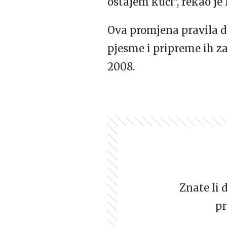
ostajem kući”, rekao je
Ova promjena pravila da
pjesme i pripreme ih za
2008.
Znate li 
pr