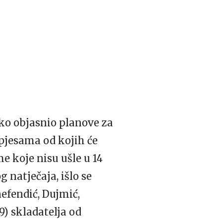
ko objasnio planove za
 pjesama od kojih će
e koje nisu ušle u 14
 natječaja, išlo se
nefendić, Dujmić,
9) skladatelja od