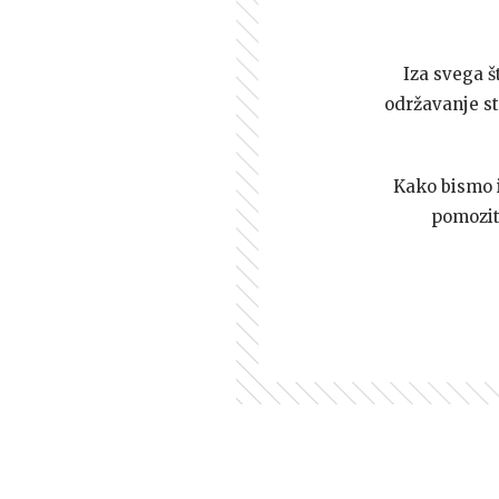
Iza svega š
održavanje st
Kako bismo i 
pomozi