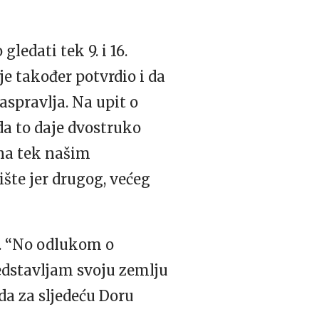
ledati tek 9. i 16.
je također potvrdio i da
aspravlja. Na upit o
da to daje dvostruko
jna tek našim
ište jer drugog, većeg
8. “No odlukom o
edstavljam svoju zemlju
da za sljedeću Doru