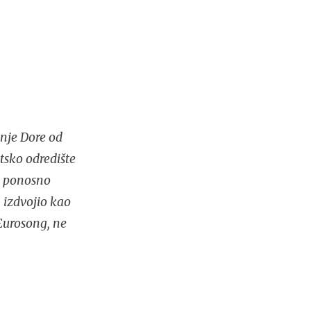
nje Dore od
tsko odredište
no ponosno
 izdvojio kao
Eurosong, ne