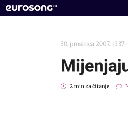
30. prosinca 2007. 12:37
Mijenjaj
2 min za čitanje