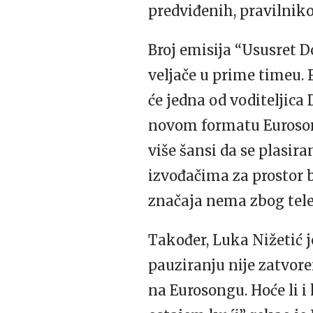
predviđenih, pravilniko
Broj emisija “Ususret Do
veljače u prime timeu. 
će jedna od voditeljica 
novom formatu Eurosong
više šansi da se plasir
izvođačima za prostor bi
značaja nema zbog tele
Također, Luka Nižetić 
pauziranju nije zatvor
na Eurosongu. Hoće li i