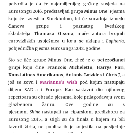
potvrdila je da će najomiljenijeg grčkog susjeda na
Eurosongu 2016. predstavljati grupa
Minus One
! Pjesma
koju će izvesti u Stockholmu, bit će suradnja između
članova grupe i poznatog švedskog
skladatelja
Thomasa G:sona
, inače autora brojnih
eurovizijskih uspješnica u koju se uklapa i
Euphoria
,
pobjednička pjesma Eurosonga 2012. godine.
Što se tiče grupe Minus One, riječ je o
peteročlanoj
grupi
koju čine
Francois Micheletto, Harrys Pari,
Konstatinos Amerikanos, Antonis Loizides
i
Chris J
, a
još se zovu i
Marianne’s Wish
pod kojim nastupaju
diljem SAD-a i Europe. Kao sastavni dio njihovog
repertoara su obrade pjesama, koje prilagođavaju svom
glazbenom žanru. Ove godine su s
pjesmom
Shine
nastupali na ciparskom predizboru za
Eurosong 2015., a stigli su do finala u kojem su bili
favorit žirija, no publika ih je smjestila na posljednje