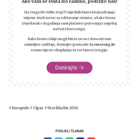
Ako vam se sviđa što radimo, podržite nas!
Iza svega što vidite stoji 17 vrijednih fanova koji izdvajaju
vrijeme, trud i novac za održavanje stranice, a kako bismo
izvještavali s događanja sami plaćamo i putovanja i smještaj
na Dori i Eurosongu.
Kako bismo i dalje mogli biti tu za vas i donositi vam
zanimljive sadržaje, donirajte i pomozite da
eurosong.hr
ostane mjesto okupljanja za sve fanove iz regije.
Donirajte
Europuls
Cipar
Stockholm 2016
PODIJELI ČLANAK