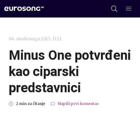
04. studenoga 2015. 11:11
Minus One potvrđeni
kao ciparski
predstavnici
2 min za čitanje
Napiši prvi komentar