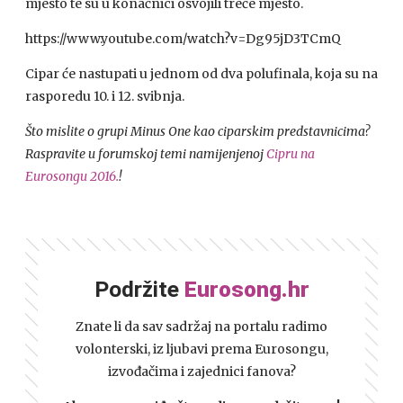
mjesto te su u konačnici osvojili treće mjesto.
https://www.youtube.com/watch?v=Dg95jD3TCmQ
Cipar će nastupati u jednom od dva polufinala, koja su na
rasporedu 10. i 12. svibnja.
Što mislite o grupi Minus One kao ciparskim predstavnicima?
Raspravite u forumskoj temi namijenjenoj
Cipru na
Eurosongu 2016.
!
Podržite
Eurosong.hr
Znate li da sav sadržaj na portalu radimo
volonterski, iz ljubavi prema Eurosongu,
izvođačima i zajednici fanova?