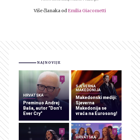
Više članaka od
Emilia Giacometti
NAJNOVIJE
0
3
SJEVERNA
MAKEDONIJA
HRVATSKA
Makedonski mediji:
Preminuo Andrej
Sjeverna
Baša, autor “Don’t
Makedonija se
Ever Cry”
vraća na Eurosong!
11
0
HRVATSKA