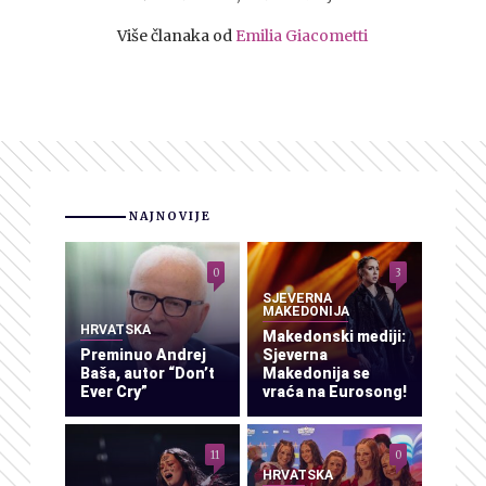
Više članaka od
Emilia Giacometti
NAJNOVIJE
0
3
SJEVERNA
MAKEDONIJA
HRVATSKA
Makedonski mediji:
Preminuo Andrej
Sjeverna
Baša, autor “Don’t
Makedonija se
Ever Cry”
vraća na Eurosong!
11
0
HRVATSKA