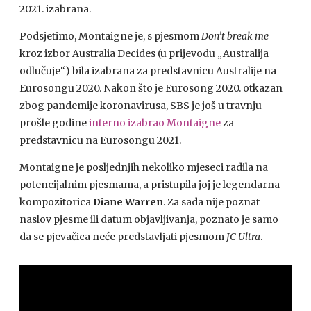
2021. izabrana.
Podsjetimo, Montaigne je, s pjesmom
Don’t break me
kroz izbor Australia Decides (u prijevodu „Australija
odlučuje“) bila izabrana za predstavnicu Australije na
Eurosongu 2020. Nakon što je Eurosong 2020. otkazan
zbog pandemije koronavirusa, SBS je još u travnju
prošle godine
interno izabrao Montaigne
za
predstavnicu na Eurosongu 2021.
Montaigne je posljednjih nekoliko mjeseci radila na
potencijalnim pjesmama, a pristupila joj je legendarna
kompozitorica
Diane Warren
. Za sada nije poznat
naslov pjesme ili datum objavljivanja, poznato je samo
da se pjevačica neće predstavljati pjesmom
JC Ultra
.