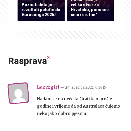
Poznati detaljni
velika stvar za
rezultati polufinala
Hrvatsku, ponosne
Eurosonga 2026.!
smo i sretne.”
3
Rasprava
Lazergirl
— 24. siječnja 2021.
u
14:15
Nadam se na neće falširati kao prošle
godine i vrijeme da od Australaca čujemo
neku jako dobru pjesmu.