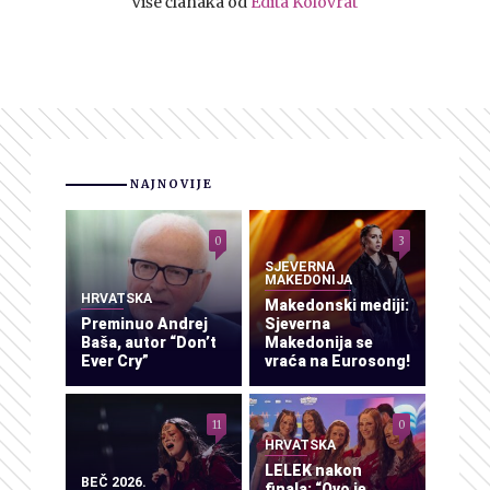
Više članaka od
Edita Kolovrat
NAJNOVIJE
0
3
SJEVERNA
MAKEDONIJA
HRVATSKA
Makedonski mediji:
Preminuo Andrej
Sjeverna
Baša, autor “Don’t
Makedonija se
Ever Cry”
vraća na Eurosong!
11
0
HRVATSKA
LELEK nakon
BEČ 2026.
finala: “Ovo je