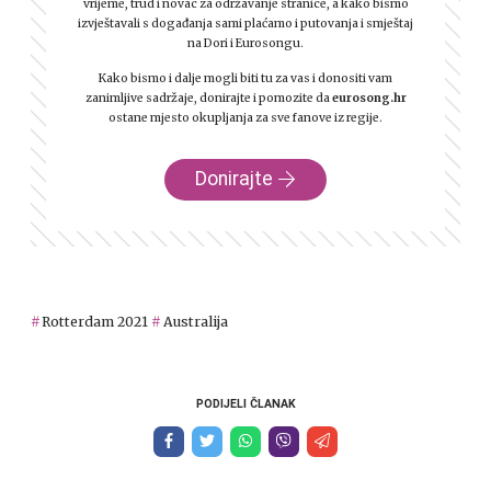
vrijeme, trud i novac za održavanje stranice, a kako bismo
izvještavali s događanja sami plaćamo i putovanja i smještaj
na Dori i Eurosongu.
Kako bismo i dalje mogli biti tu za vas i donositi vam
zanimljive sadržaje, donirajte i pomozite da
eurosong.hr
ostane mjesto okupljanja za sve fanove iz regije.
Donirajte
Rotterdam 2021
Australija
PODIJELI ČLANAK