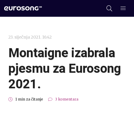
23. siječnja 2021. 16:42
Montaigne izabrala
pjesmu za Eurosong
2021.
1 min za čitanje
3 komentara