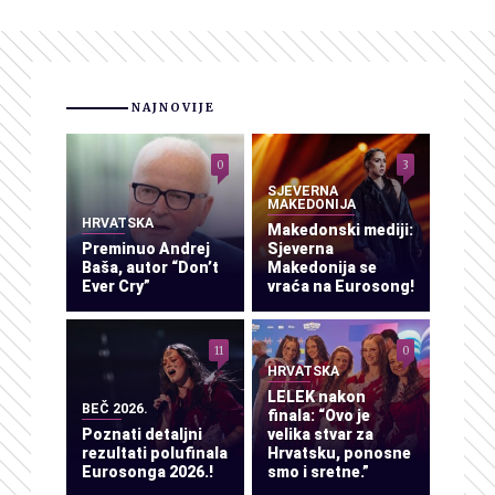
NAJNOVIJE
0
3
SJEVERNA
MAKEDONIJA
HRVATSKA
Makedonski mediji:
Preminuo Andrej
Sjeverna
Baša, autor “Don’t
Makedonija se
Ever Cry”
vraća na Eurosong!
11
0
HRVATSKA
LELEK nakon
BEČ 2026.
finala: “Ovo je
Poznati detaljni
velika stvar za
rezultati polufinala
Hrvatsku, ponosne
Eurosonga 2026.!
smo i sretne.”