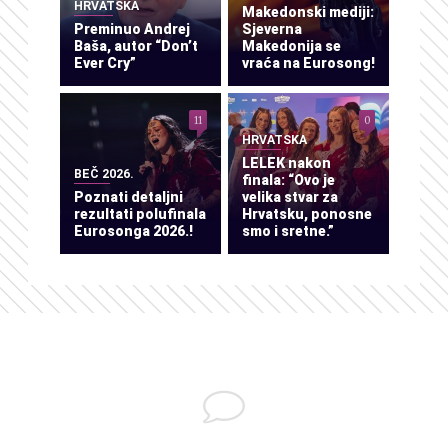
HRVATSKA
Makedonski mediji:
Preminuo Andrej
Sjeverna
Baša, autor “Don’t
Makedonija se
Ever Cry”
vraća na Eurosong!
11
0
HRVATSKA
LELEK nakon
BEČ 2026.
finala: “Ovo je
Poznati detaljni
velika stvar za
rezultati polufinala
Hrvatsku, ponosne
Eurosonga 2026.!
smo i sretne.”