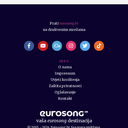
Prati
eurosong.hr
na društvenim mrežama
I N F O
O nama
Impressum
Uvjeti korištenja
Zaštita privatnosti
Oglašavanje
Kontakt
vaša
eurosong
destinacija
© 2005. - 2026. Eurosong.hr. Sva prava pridržana.