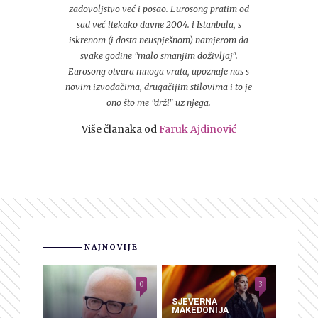
zadovoljstvo već i posao. Eurosong pratim od
sad već itekako davne 2004. i Istanbula, s
iskrenom (i dosta neuspješnom) namjerom da
svake godine "malo smanjim doživljaj".
Eurosong otvara mnoga vrata, upoznaje nas s
novim izvođačima, drugačijim stilovima i to je
ono što me "drži" uz njega.
Više članaka od
Faruk Ajdinović
NAJNOVIJE
0
3
SJEVERNA
MAKEDONIJA