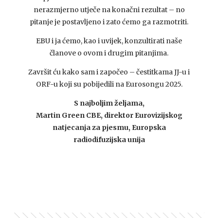
nerazmjerno utječe na konačni rezultat – no
pitanje je postavljeno i zato ćemo ga razmotriti.
EBU i ja ćemo, kao i uvijek, konzultirati naše
članove o ovom i drugim pitanjima.
Završit ću kako sam i započeo – čestitkama JJ-u i
ORF-u koji su pobijedili na Eurosongu 2025.
S najboljim željama,
Martin Green CBE, direktor Eurovizijskog
natjecanja za pjesmu, Europska
radiodifuzijska unija