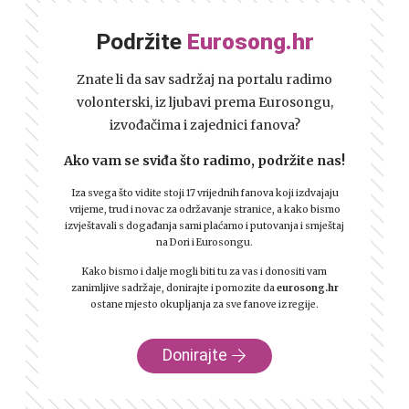
Podržite
Eurosong.hr
Znate li da sav sadržaj na portalu radimo
volonterski, iz ljubavi prema Eurosongu,
izvođačima i zajednici fanova?
Ako vam se sviđa što radimo, podržite nas!
Iza svega što vidite stoji 17 vrijednih fanova koji izdvajaju
vrijeme, trud i novac za održavanje stranice, a kako bismo
izvještavali s događanja sami plaćamo i putovanja i smještaj
na Dori i Eurosongu.
Kako bismo i dalje mogli biti tu za vas i donositi vam
zanimljive sadržaje, donirajte i pomozite da
eurosong.hr
ostane mjesto okupljanja za sve fanove iz regije.
Donirajte