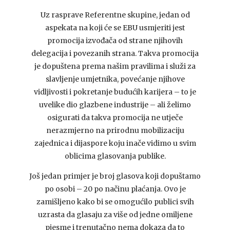
Uz rasprave Referentne skupine, jedan od
aspekata na koji će se EBU usmjeriti jest
promocija izvođača od strane njihovih
delegacija i povezanih strana. Takva promocija
je dopuštena prema našim pravilima i služi za
slavljenje umjetnika, povećanje njihove
vidljivosti i pokretanje budućih karijera – to je
uvelike dio glazbene industrije – ali želimo
osigurati da takva promocija ne utječe
nerazmjerno na prirodnu mobilizaciju
zajednica i dijaspore koju inače vidimo u svim
oblicima glasovanja publike.
Još jedan primjer je broj glasova koji dopuštamo
po osobi – 20 po načinu plaćanja. Ovo je
zamišljeno kako bi se omogućilo publici svih
uzrasta da glasaju za više od jedne omiljene
pjesme i trenutačno nema dokaza da to