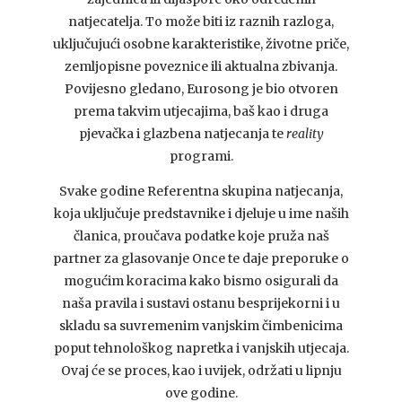
natjecatelja. To može biti iz raznih razloga,
uključujući osobne karakteristike, životne priče,
zemljopisne poveznice ili aktualna zbivanja.
Povijesno gledano, Eurosong je bio otvoren
prema takvim utjecajima, baš kao i druga
pjevačka i glazbena natjecanja te
reality
programi.
Svake godine Referentna skupina natjecanja,
koja uključuje predstavnike i djeluje u ime naših
članica, proučava podatke koje pruža naš
partner za glasovanje Once te daje preporuke o
mogućim koracima kako bismo osigurali da
naša pravila i sustavi ostanu besprijekorni i u
skladu sa suvremenim vanjskim čimbenicima
poput tehnološkog napretka i vanjskih utjecaja.
Ovaj će se proces, kao i uvijek, održati u lipnju
ove godine.