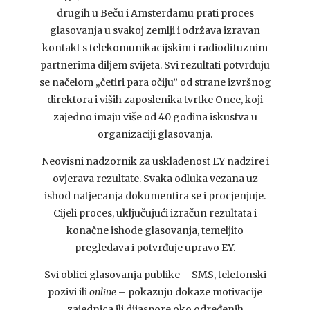
drugih u Beču i Amsterdamu prati proces
glasovanja u svakoj zemlji i održava izravan
kontakt s telekomunikacijskim i radiodifuznim
partnerima diljem svijeta. Svi rezultati potvrđuju
se načelom „četiri para očiju” od strane izvršnog
direktora i viših zaposlenika tvrtke Once, koji
zajedno imaju više od 40 godina iskustva u
organizaciji glasovanja.
Neovisni nadzornik za usklađenost EY nadzire i
ovjerava rezultate. Svaka odluka vezana uz
ishod natjecanja dokumentira se i procjenjuje.
Cijeli proces, uključujući izračun rezultata i
konačne ishode glasovanja, temeljito
pregledava i potvrđuje upravo EY.
Svi oblici glasovanja publike – SMS, telefonski
pozivi ili
online
– pokazuju dokaze motivacije
zajednica ili dijaspore oko određenih