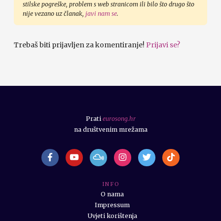
stilske pogreške, problem s web stranicom ili bilo što drugo što
nije vezano uz članak,
javi nam se
.
Trebaš biti prijavljen za komentiranje!
Prijavi se?
Prati
eurosong.hr
na društvenim mrežama
I N F O
O nama
Impressum
Uvjeti korištenja