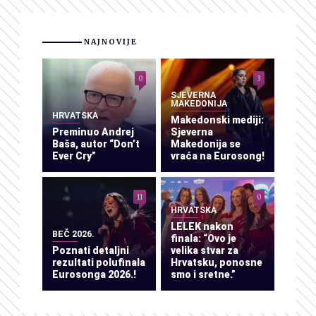
NAJNOVIJE
0
3
SJEVERNA
MAKEDONIJA
HRVATSKA
Makedonski mediji:
Preminuo Andrej
Sjeverna
Baša, autor “Don’t
Makedonija se
Ever Cry”
vraća na Eurosong!
11
0
HRVATSKA
LELEK nakon
BEČ 2026.
finala: “Ovo je
Poznati detaljni
velika stvar za
rezultati polufinala
Hrvatsku, ponosne
Eurosonga 2026.!
smo i sretne.”