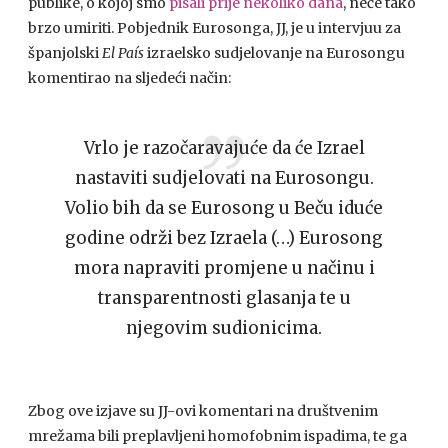
publike, o kojoj smo
pisali prije nekoliko dana
, neće tako
brzo umiriti. Pobjednik Eurosonga, JJ, je u intervjuu za
španjolski
El País
izraelsko sudjelovanje na Eurosongu
komentirao na sljedeći način:
Vrlo je razočaravajuće da će Izrael
nastaviti sudjelovati na Eurosongu.
Volio bih da se Eurosong u Beču iduće
godine održi bez Izraela (…) Eurosong
mora napraviti promjene u načinu i
transparentnosti glasanja te u
njegovim sudionicima.
Zbog ove izjave su JJ-ovi komentari na društvenim
mrežama bili preplavljeni homofobnim ispadima, te ga