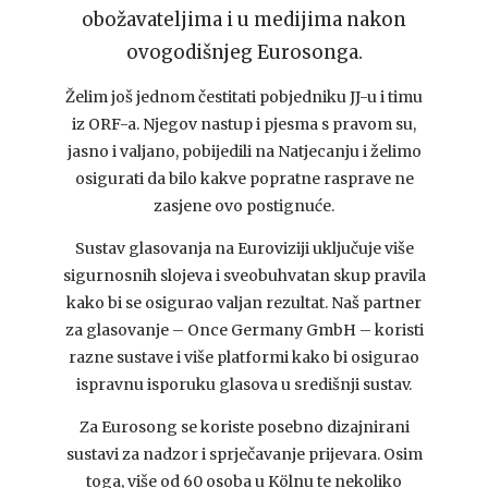
obožavateljima i u medijima nakon
ovogodišnjeg Eurosonga.
Želim još jednom čestitati pobjedniku JJ-u i timu
iz ORF-a. Njegov nastup i pjesma s pravom su,
jasno i valjano, pobijedili na Natjecanju i želimo
osigurati da bilo kakve popratne rasprave ne
zasjene ovo postignuće.
Sustav glasovanja na Euroviziji uključuje više
sigurnosnih slojeva i sveobuhvatan skup pravila
kako bi se osigurao valjan rezultat. Naš partner
za glasovanje – Once Germany GmbH – koristi
razne sustave i više platformi kako bi osigurao
ispravnu isporuku glasova u središnji sustav.
Za Eurosong se koriste posebno dizajnirani
sustavi za nadzor i sprječavanje prijevara. Osim
toga, više od 60 osoba u Kölnu te nekoliko