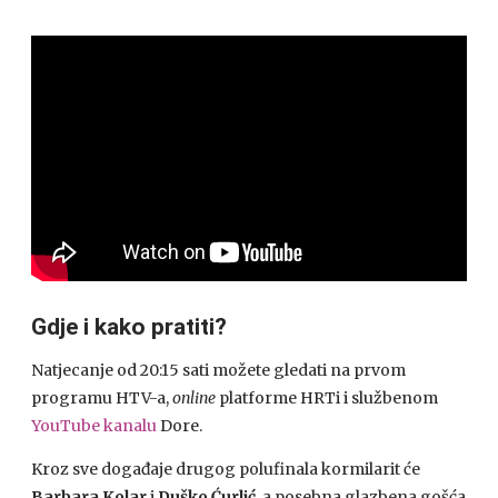
Gdje i kako pratiti?
Natjecanje od 20:15 sati možete gledati na prvom
programu HTV-a,
online
platforme HRTi i službenom
YouTube kanalu
Dore.
Kroz sve događaje drugog polufinala kormilarit će
Barbara Kolar
i
Duško Ćurlić
, a posebna glazbena gošća