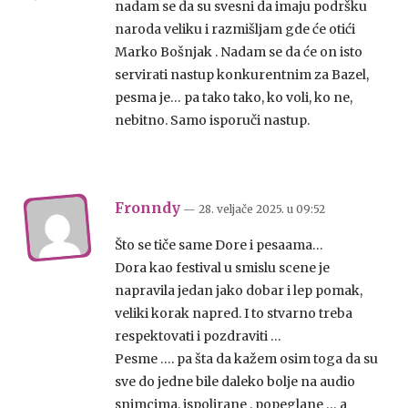
nadam se da su svesni da imaju podršku
naroda veliku i razmišljam gde će otići
Marko Bošnjak . Nadam se da će on isto
servirati nastup konkurentnim za Bazel,
pesma je… pa tako tako, ko voli, ko ne,
nebitno. Samo isporuči nastup.
Fronndy
— 28. veljače 2025.
u
09:52
Što se tiče same Dore i pesaama…
Dora kao festival u smislu scene je
napravila jedan jako dobar i lep pomak,
veliki korak napred. I to stvarno treba
respektovati i pozdraviti …
Pesme …. pa šta da kažem osim toga da su
sve do jedne bile daleko bolje na audio
snimcima, ispolirane , popeglane … a