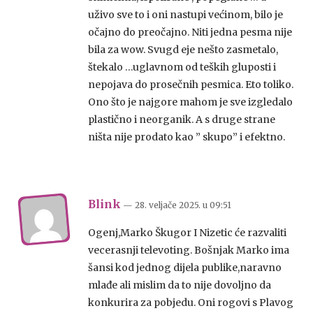
uživo sve to i oni nastupi većinom, bilo je
očajno do preočajno. Niti jedna pesma nije
bila za wow. Svugd eje nešto zasmetalo,
štekalo …uglavnom od teških gluposti i
nepojava do prosečnih pesmica. Eto toliko.
Ono što je najgore mahom je sve izgledalo
plastično i neorganik. A s druge strane
ništa nije prodato kao ” skupo” i efektno.
Blink
— 28. veljače 2025.
u
09:51
Ogenj,Marko Škugor I Nizetic će razvaliti
vecerasnji televoting. Bošnjak Marko ima
šansi kod jednog dijela publike,naravno
mlađe ali mislim da to nije dovoljno da
konkurira za pobjedu. Oni rogovi s Plavog