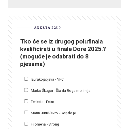
ANKETA 2239
Tko će se iz drugog polufinala
kvalificirati u finale Dore 2025.?
(moguće je odabrati do 8
pjesama)
laurakojapjeva - NPC
Marko Škugor - Šta da Boga molim ja
Fenksta - Extra
Marin Jurić-Čivro - Gorjelo je
Filomena - Strong