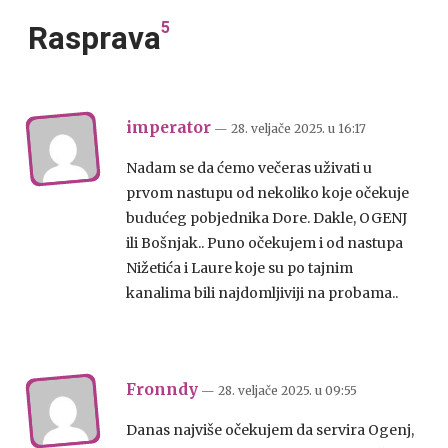
5
Rasprava
imperator
— 28. veljače 2025.
u
16:17
Nadam se da ćemo večeras uživati u
prvom nastupu od nekoliko koje očekuje
budućeg pobjednika Dore. Dakle, OGENJ
ili Bošnjak.. Puno očekujem i od nastupa
Nižetića i Laure koje su po tajnim
kanalima bili najdomljiviji na probama..
Fronndy
— 28. veljače 2025.
u
09:55
Danas najviše očekujem da servira Ogenj,