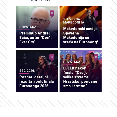
0
3
SJEVERNA
MAKEDONIJA
HRVATSKA
Makedonski mediji:
Preminuo Andrej
Sjeverna
Baša, autor “Don’t
Makedonija se
Ever Cry”
vraća na Eurosong!
11
0
HRVATSKA
LELEK nakon
BEČ 2026.
finala: “Ovo je
Poznati detaljni
velika stvar za
rezultati polufinala
Hrvatsku, ponosne
Eurosonga 2026.!
smo i sretne.”