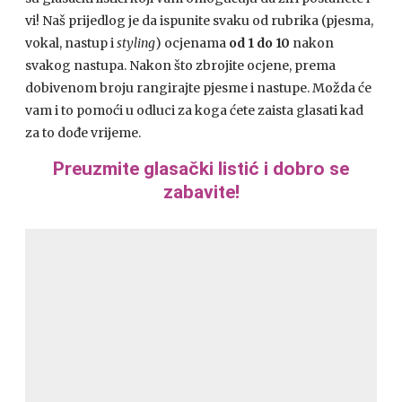
vi! Naš prijedlog je da ispunite svaku od rubrika (pjesma,
vokal, nastup i
styling
) ocjenama
od 1 do 10
nakon
svakog nastupa. Nakon što zbrojite ocjene, prema
dobivenom broju rangirajte pjesme i nastupe. Možda će
vam i to pomoći u odluci za koga ćete zaista glasati kad
za to dođe vrijeme.
Preuzmite glasački listić i dobro se
zabavite!