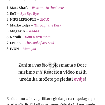
Matt Shaft
–
Welcome to the Circus
EoT
–
Bye Bye Bye
NIPPLEPEOPLE
–
ZNAK
Marko Tolja
–
Through the Dark
Magazin
–
AaAaA
Natalli
–
Dom si srcu mom
LELEK
–
The Soul of My Soul
IVXN
–
Monopol
Zanima vas što o pjesmama s Dore
mislimo
mi
?
Reaction video
naših
urednika možete pogledati
ovdje
!
Za dodatnu zabavu prilikom gledanja na raspolaganju
su glasački listići koji vam omogućuju da žiri postanete i