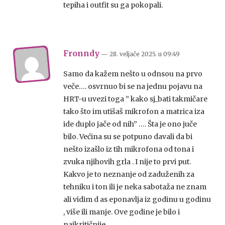
tepiha i outfit su ga pokopali.
Fronndy
— 28. veljače 2025.
u
09:49
Samo da kažem nešto u odnsou na prvo
veče…. osvrnuo bi se na jednu pojavu na
HRT-u uvezi toga ” kako sj_bati takmičare
tako što im utišaš mikrofon a matrica iza
ide duplo jače od nih” …. Šta je ono juče
bilo. Većina su se potpuno davali da bi
nešto izašlo iz tih mikrofona od tona i
zvuka njihovih grla . I nije to prvi put.
Kakvo je to neznanje od zaduženih za
tehniku i ton ili je neka sabotaža ne znam
ali vidim d as eponavlja iz godinu u godinu
, više ili manje. Ove godine je bilo i
najkritičnije.