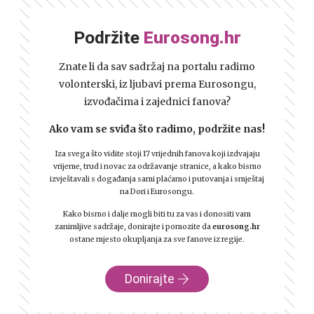
Podržite
Eurosong.hr
Znate li da sav sadržaj na portalu radimo
volonterski, iz ljubavi prema Eurosongu,
izvođačima i zajednici fanova?
Ako vam se sviđa što radimo, podržite nas!
Iza svega što vidite stoji 17 vrijednih fanova koji izdvajaju
vrijeme, trud i novac za održavanje stranice, a kako bismo
izvještavali s događanja sami plaćamo i putovanja i smještaj
na Dori i Eurosongu.
Kako bismo i dalje mogli biti tu za vas i donositi vam
zanimljive sadržaje, donirajte i pomozite da
eurosong.hr
ostane mjesto okupljanja za sve fanove iz regije.
Donirajte