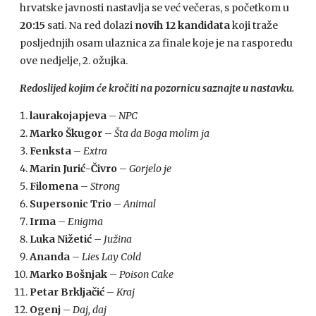
hrvatske javnosti nastavlja se već večeras, s početkom u
20:15
sati. Na red dolazi
novih 12 kandidata
koji traže
posljednjih osam ulaznica za finale koje je na rasporedu
ove nedjelje, 2. ožujka.
Redoslijed kojim će kročiti na pozornicu saznajte u nastavku.
laurakojapjeva
–
NPC
Marko Škugor
–
Šta da Boga molim ja
Fenksta
–
Extra
Marin Jurić-Čivro
–
Gorjelo je
Filomena
–
Strong
Supersonic Trio
–
Animal
Irma
–
Enigma
Luka Nižetić
–
Južina
Ananda
–
Lies Lay Cold
Marko Bošnjak
–
Poison Cake
Petar Brkljačić
–
Kraj
Ogenj
–
Daj, daj