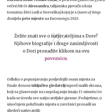
večeri bit će
Alessandra
, talijanska pjevačica koja
trenutno živi i radi u Norveškoj kojoj je s
Queen of Kings
donijela
peto mjesto
na Eurosongu 2023.
Želite znati sve o natjecateljima s Dore?
Njihove biografije i druge zanimljivosti
o Dori pronađite klikom na ovu
poveznicu
.
Odluku o popunjavanju posljednjih osam mjesta za
finale donose
isključivo gledatelji
ispred malih ekrana,
koji za glasovanje na raspolaganju imaju 15 minuta i to
kada se izvedu sve natjecateljske pjesme. Podsjetimo, u
sinoćnjem polufinalu mjesta u završnici pronašli su
sljedeći natjecatelji: