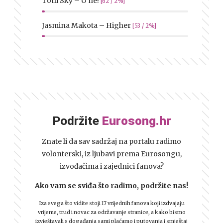
Toni Sky – O ne!
[62 / 2%]
Jasmina Makota – Higher
[53 / 2%]
Podržite
Eurosong.hr
Znate li da sav sadržaj na portalu radimo
volonterski, iz ljubavi prema Eurosongu,
izvođačima i zajednici fanova?
Ako vam se sviđa što radimo, podržite nas!
Iza svega što vidite stoji 17 vrijednih fanova koji izdvajaju
vrijeme, trud i novac za održavanje stranice, a kako bismo
izvještavali s događanja sami plaćamo i putovanja i smještaj