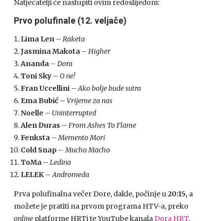
Natjecatelji će nastupiti ovim redoslijedom:
Prvo polufinale (12. veljače)
Lima Len
–
Raketa
Jasmina Makota
–
Higher
Ananda
–
Dora
Toni Sky
–
O ne!
Fran Uccellini
–
Ako bolje bude sutra
Ema Bubić
–
Vrijeme za nas
Noelle
–
Uninterrupted
Alen Đuras
–
From Ashes To Flame
Fenksta
–
Memento Mori
Cold Snap
–
Mucho Macho
ToMa
–
Ledina
LELEK
–
Andromeda
Prva polufinalna večer Dore, dakle, počinje u
20:15,
a
možete je pratiti na prvom programa HTV-a, preko
online
platforme HRTi te YouTube kanala
Dora HRT
.