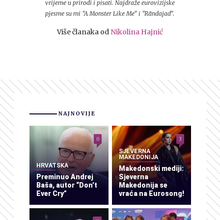
vrijeme u prirodi i pisati. Najdraže eurovizijske
pjesme su mi "A Monster Like Me" i "Rändajad".
Više članaka od
Nikolina Hajnić
NAJNOVIJE
0
3
SJEVERNA
MAKEDONIJA
HRVATSKA
Makedonski mediji:
Preminuo Andrej
Sjeverna
Baša, autor “Don’t
Makedonija se
Ever Cry”
vraća na Eurosong!