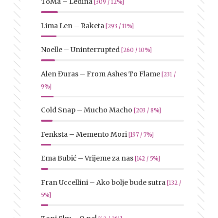
ToMa – Ledina
[309 / 12%]
Lima Len – Raketa
[293 / 11%]
Noelle – Uninterrupted
[260 / 10%]
Alen Đuras – From Ashes To Flame
[231 /
9%]
Cold Snap – Mucho Macho
[203 / 8%]
Fenksta – Memento Mori
[197 / 7%]
Ema Bubić – Vrijeme za nas
[142 / 5%]
Fran Uccellini – Ako bolje bude sutra
[132 /
5%]