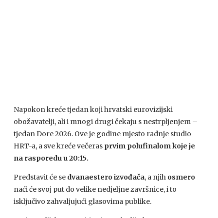
Napokon kreće tjedan koji hrvatski eurovizijski
obožavatelji, ali i mnogi drugi čekaju s nestrpljenjem –
tjedan Dore 2026. Ove je godine mjesto radnje studio
HRT-a, a sve kreće večeras
prvim polufinalom koje je
na rasporedu u 20:15.
Predstavit će se
dvanaestero izvođača
, a njih
osmero
naći će svoj put do velike nedjeljne završnice, i to
isključivo zahvaljujući glasovima publike.