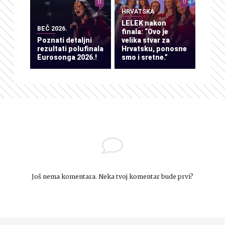
11
0
HRVATSKA
LELEK nakon
BEČ 2026.
finala: “Ovo je
Poznati detaljni
velika stvar za
rezultati polufinala
Hrvatsku, ponosne
Eurosonga 2026.!
smo i sretne.”
Još nema komentara. Neka tvoj komentar bude prvi?