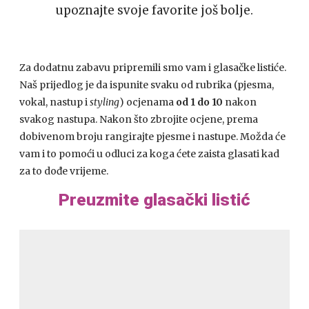
upoznajte svoje favorite još bolje.
Za dodatnu zabavu pripremili smo vam i glasačke listiće.
Naš prijedlog je da ispunite svaku od rubrika (pjesma,
vokal, nastup i
styling
) ocjenama
od 1 do 10
nakon
svakog nastupa. Nakon što zbrojite ocjene, prema
dobivenom broju rangirajte pjesme i nastupe. Možda će
vam i to pomoći u odluci za koga ćete zaista glasati kad
za to dođe vrijeme.
Preuzmite glasački listić