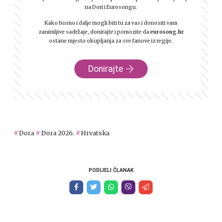
na Dori i Eurosongu.
Kako bismo i dalje mogli biti tu za vas i donositi vam
zanimljive sadržaje, donirajte i pomozite da
eurosong.hr
ostane mjesto okupljanja za sve fanove iz regije.
Donirajte
Dora
Dora 2026.
Hrvatska
PODIJELI ČLANAK