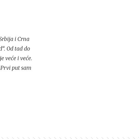
rbija i Crna
d“. Od tad do
e veće i veće.
 Prvi put sam