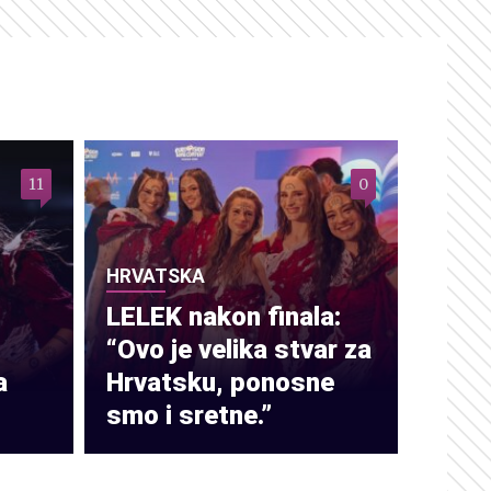
11
0
HRVATSKA
LELEK nakon finala:
“Ovo je velika stvar za
a
Hrvatsku, ponosne
smo i sretne.”