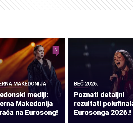
3
ERNA MAKEDONIJA
BEČ 2026.
donski mediji:
Poznati detaljni
verna Makedonija
rezultati polufinal
raća na Eurosong!
Eurosonga 2026.!