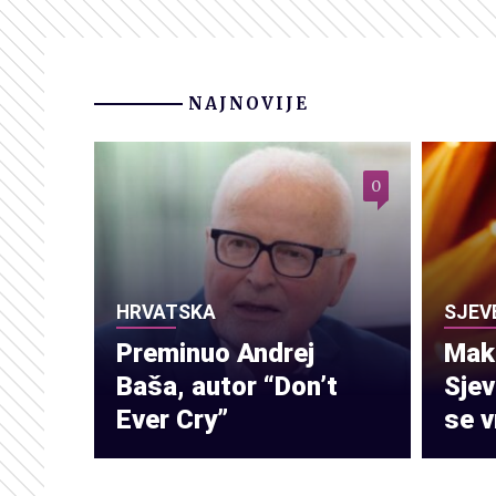
NAJNOVIJE
0
HRVATSKA
SJEV
Preminuo Andrej
Make
Baša, autor “Don’t
Sje
Ever Cry”
se v