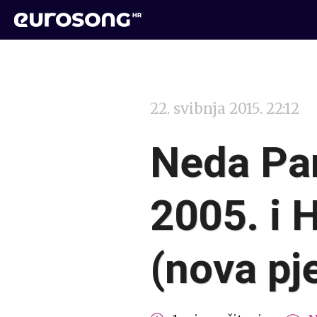
22. svibnja 2015. 22:12
Neda Pa
2005. i 
(nova pj