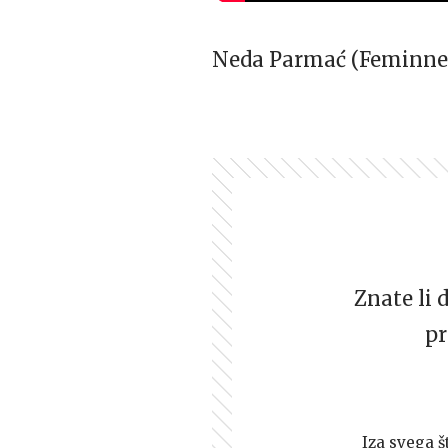
Neda Parmać (Feminnem
Znate li 
pr
Iza svega š