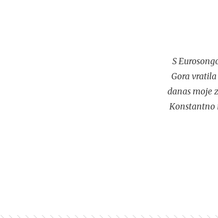
S Eurosongo
Gora vratila
danas moje za
Konstantno n