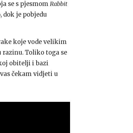
oja se s pjesmom
Rabbit
, dok je pobjedu
rake koje vode velikim
razinu. Toliko toga se
oj obitelji i bazi
vas čekam vidjeti u