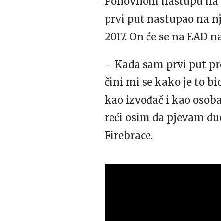
Ponovnom nastupu na n
prvi put nastupao na nj
2017. On će se na EAD na
– Kada sam prvi put pre
čini mi se kako je to b
kao izvođač i kao osob
reći osim da pjevam du
Firebrace.