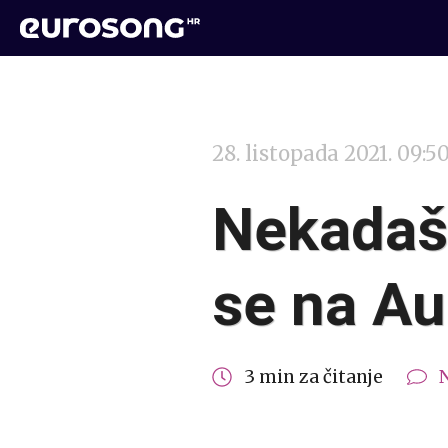
28. listopada 2021. 09:5
Nekadašn
se na Au
3 min za čitanje