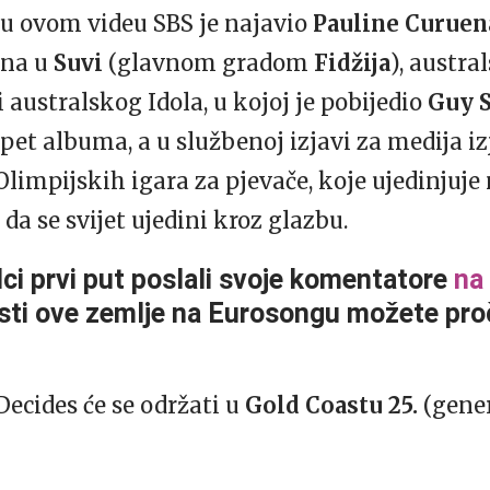
a u ovom videu SBS je najavio
Pauline Curuen
ena u
Suvi
(glavnom gradom
Fidžija
), austra
 australskog Idola, u kojoj je pobijedio
Guy S
a pet albuma, a u službenoj izjavi za medija iz
limpijskih igara za pjevače, koje ujedinjuje
 da se svijet ujedini kroz glazbu.
lci prvi put poslali svoje komentatore
na
esti ove zemlje na Eurosongu možete pro
Decides će se održati u
Gold Coastu
25.
(gener