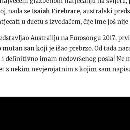
ajvećem glazbenom natjecanju na svijetu, p
oj, nada se
Isaiah Firebrace
, australski pre
tjecati u duetu s izvođačem, čije ime još nije
dstavljao Australiju na Eurosongu 2017., prvi
io mutan san koji je išao prebrzo. Od tada na
a i definitivno imam nedovršenog posla! Ne
et s nekim nevjerojatnim s kojim sam napisa