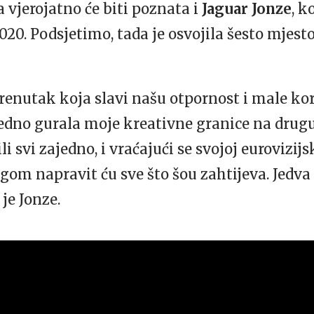
 vjerojatno će biti poznata i
Jaguar Jonze
, k
20. Podsjetimo, tada je osvojila šesto mjesto
trenutak koja slavi našu otpornost i male ko
edno gurala moje kreativne granice na drugu 
 svi zajedno, i vraćajući se svojoj eurovizijsk
om napravit ću sve što šou zahtijeva. Jedva 
je Jonze.