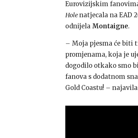
Eurovizijskim fanovima
Hole
natjecala na EAD 20
odnijela
Montaigne
.
– Moja pjesma će biti 
promjenama, koja je uj
dogodilo otkako smo bili
fanova s dodatnom snag
Gold Coastu! – najavila 