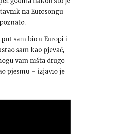
et godina nakon što je
dstavnik na Eurosongu
 poznato.
 put sam bio u Europi i
rastao sam kao pjevač,
 mogu vam ništa drugo
o pjesmu – izjavio je