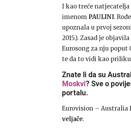
I kao treće natjecatelj
imenom
PAULINI
. Rođ
upoznala u prvoj sezoni
2015.). Zasad je objavil
Eurosong za nju poput O
te da to vidi kao priliku
Znate li da su Austra
Moskvi
? Sve o povij
portalu.
Eurovision – Australia 
veljače
.