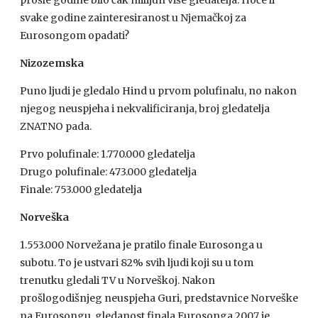
prošle godine bilo čak milijun više gledatelja. Hoće li
svake godine zainteresiranost u Njemačkoj za
Eurosongom opadati?
Nizozemska
Puno ljudi je gledalo Hind u prvom polufinalu, no nakon
njegog neuspjeha i nekvalificiranja, broj gledatelja
ZNATNO
pada.
Prvo polufinale: 1.770.000 gledatelja
Drugo polufinale: 473.000 gledatelja
Finale: 753.000 gledatelja
Norveška
1.553.000 Norvežana je pratilo finale Eurosonga u
subotu. To je ustvari 82% svih ljudi koji su u tom
trenutku gledali TV u Norveškoj. Nakon
prošlogodišnjeg neuspjeha Guri, predstavnice Norveške
na Eurosongu, gledanost finala Eurosonga 2007 je