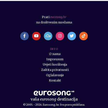
Prati
eurosong.hr
na društvenim mrežama
I N F O
O nama
Impressum
Uvjeti korištenja
Zaštita privatnosti
Oglašavanje
Kontakt
vaša
eurosong
destinacija
© 2005. - 2026. Eurosong.hr. Sva prava pridržana.