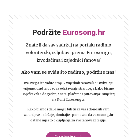
Podržite
Eurosong.hr
Znate li da sav sadržaj na portalu radimo
volonterski, iz ljubavi prema Eurosongu,
izvođačima i zajednici fanova?
Ako vam se sviđa što radimo, podržite nas!
Iza svega što vidite stoji 17 vrijednih fanova koji izdvajaju
vrijeme, trud i novac za održavanje stranice, a kako bismo
izvještavali s događanja sami plaćamo i putovanja i smještaj
na Dori i Eurosongu.
Kako bismo i dalje mogli biti tu za vas i donositi vam
zanimljive sadržaje, donirajte i pomozite da
eurosong.hr
ostane mjesto okupljanja za sve fanove iz regije.