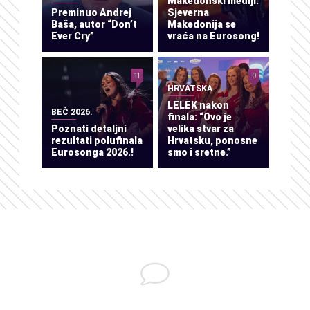
Makedonski mediji:
Preminuo Andrej
Sjeverna
Baša, autor “Don’t
Makedonija se
Ever Cry”
vraća na Eurosong!
11
0
HRVATSKA
LELEK nakon
BEČ 2026.
finala: “Ovo je
Poznati detaljni
velika stvar za
rezultati polufinala
Hrvatsku, ponosne
Eurosonga 2026.!
smo i sretne.”