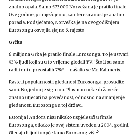
znatno opala. Samo 573.000 Norvežana je pratilo finale.
Ove godine, primjećujemo, zainteresiranost je znatno
porasla. Podsjećamo, Norveška je na ovogodišnjem
Eurosongu osvojila sjajno 5. mjesto.
Grčka
6 milijuna Grka je pratilo finale Eurosonga. To je ustvari
93% ljudi koji su u to vrijeme gledali TV. “Što li su samo
radili oni u preostalih 7%” – našalio se Mr. Kalimeris.
Raste li popularnost i gledanost Eurosonga, prosudite
sami. No, jedno je sigurno. Plasman neke države će
znatno utjecati na povećanost, odnosno na smanjenje
gledanosti Eurosonga u toj državi.
Estonija i Andora nisu nikako uspjele ući u finale
Eurosonga, otkako je ovaj sistem uveden u 2004. godini.
Gledaju li ljudi uopće tamo Eurosong više?