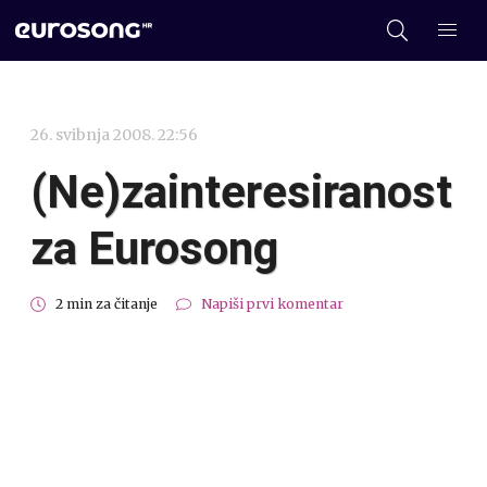
26. svibnja 2008. 22:56
(Ne)zainteresiranost
za Eurosong
2 min za čitanje
Napiši prvi komentar