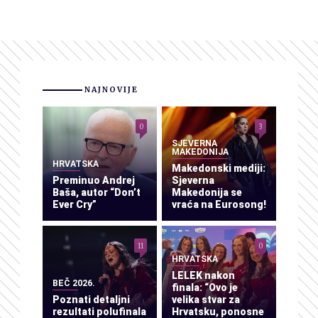
NAJNOVIJE
0
3
SJEVERNA
MAKEDONIJA
HRVATSKA
Makedonski mediji:
Preminuo Andrej
Sjeverna
Baša, autor “Don’t
Makedonija se
Ever Cry”
vraća na Eurosong!
11
0
HRVATSKA
LELEK nakon
BEČ 2026.
finala: “Ovo je
Poznati detaljni
velika stvar za
rezultati polufinala
Hrvatsku, ponosne