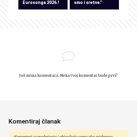
Eurosonga 2026.!
smo i sretne.”
Još nema komentara. Neka tvoj komentar bude prvi?
Komentiraj članak
Komentari se moderiraju i objavljuju samo ako pridonose