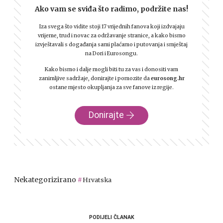
Ako vam se sviđa što radimo, podržite nas!
Iza svega što vidite stoji 17 vrijednih fanova koji izdvajaju
vrijeme, trud i novac za održavanje stranice, a kako bismo
izvještavali s događanja sami plaćamo i putovanja i smještaj
na Dori i Eurosongu.
Kako bismo i dalje mogli biti tu za vas i donositi vam
zanimljive sadržaje, donirajte i pomozite da
eurosong.hr
ostane mjesto okupljanja za sve fanove iz regije.
Donirajte
Nekategorizirano
Hrvatska
PODIJELI ČLANAK