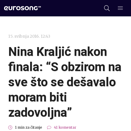
15. svibnja 2016. 12:43
Nina Kraljić nakon
finala: “S obzirom na
sve što se dešavalo
moram biti
zadovoljna”
1 min za čitanje
41 komentar