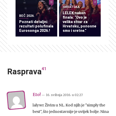
11
0
HRVATSKA
LELEK nakon
BEČ 2026.
finala: “Ovo je
Poznati detaljni
velika stvar za
rezultati polufinala
Hrvatsku, ponosne
Eurosonga 2026.!
smo i sretne.”
41
Rasprava
Eto!
— 16. svibnja 2016.
u
02:27
lalywr Živim u NL. Kod njih je "simply the
best", što jednostavnije je uvijek bolje. Nina