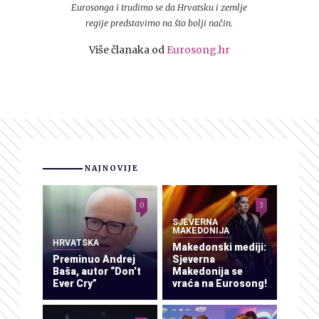
Eurosonga i trudimo se da Hrvatsku i zemlje
regije predstavimo na što bolji način.
Više članaka od
Eurosong.hr
NAJNOVIJE
0
3
SJEVERNA
MAKEDONIJA
HRVATSKA
Makedonski mediji:
Preminuo Andrej
Sjeverna
Baša, autor “Don’t
Makedonija se
Ever Cry”
vraća na Eurosong!