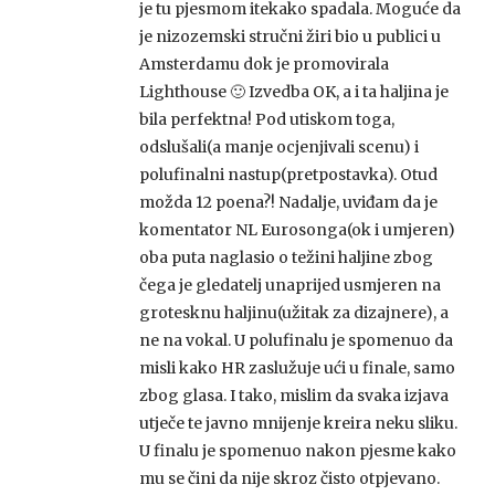
je tu pjesmom itekako spadala. Moguće da
je nizozemski stručni žiri bio u publici u
Amsterdamu dok je promovirala
Lighthouse 🙂 Izvedba OK, a i ta haljina je
bila perfektna! Pod utiskom toga,
odslušali(a manje ocjenjivali scenu) i
polufinalni nastup(pretpostavka). Otud
možda 12 poena?! Nadalje, uviđam da je
komentator NL Eurosonga(ok i umjeren)
oba puta naglasio o težini haljine zbog
čega je gledatelj unaprijed usmjeren na
grotesknu haljinu(užitak za dizajnere), a
ne na vokal. U polufinalu je spomenuo da
misli kako HR zaslužuje ući u finale, samo
zbog glasa. I tako, mislim da svaka izjava
utječe te javno mnijenje kreira neku sliku.
U finalu je spomenuo nakon pjesme kako
mu se čini da nije skroz čisto otpjevano.