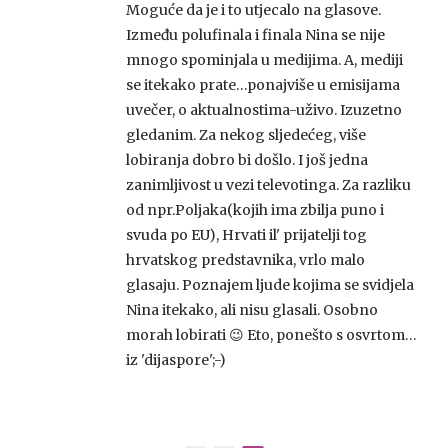
Moguće da je i to utjecalo na glasove.
Između polufinala i finala Nina se nije
mnogo spominjala u medijima. A, mediji
se itekako prate…ponajviše u emisijama
uvečer, o aktualnostima-uživo. Izuzetno
gledanim. Za nekog sljedećeg, više
lobiranja dobro bi došlo. I još jedna
zanimljivost u vezi televotinga. Za razliku
od npr.Poljaka(kojih ima zbilja puno i
svuda po EU), Hrvati il' prijatelji tog
hrvatskog predstavnika, vrlo malo
glasaju. Poznajem ljude kojima se svidjela
Nina itekako, ali nisu glasali. Osobno
morah lobirati 😉 Eto, ponešto s osvrtom…
iz 'dijaspore';-)