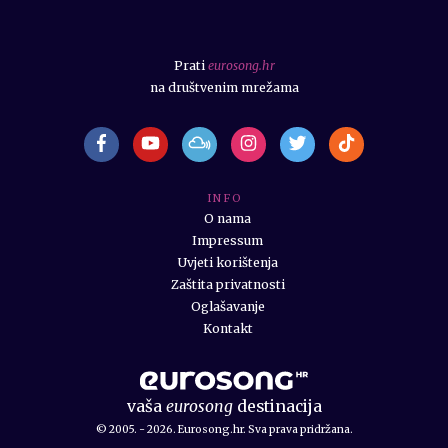
Prati
eurosong.hr
na društvenim mrežama
I N F O
O nama
Impressum
Uvjeti korištenja
Zaštita privatnosti
Oglašavanje
Kontakt
vaša
eurosong
destinacija
© 2005. - 2026. Eurosong.hr. Sva prava pridržana.