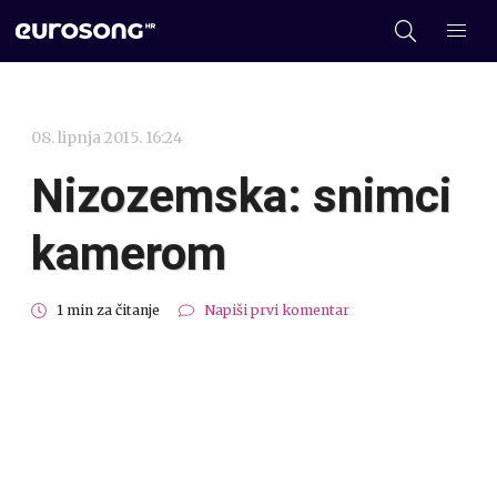
08. lipnja 2015. 16:24
Nizozemska: snimci
kamerom
1 min za čitanje
Napiši prvi komentar