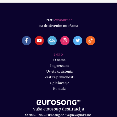
Prati
eurosong.hr
na društvenim mrežama
I N F O
O nama
Impressum
Uvjeti korištenja
Zaštita privatnosti
Oglašavanje
Kontakt
vaša
eurosong
destinacija
© 2005. - 2026. Eurosong.hr. Sva prava pridržana.