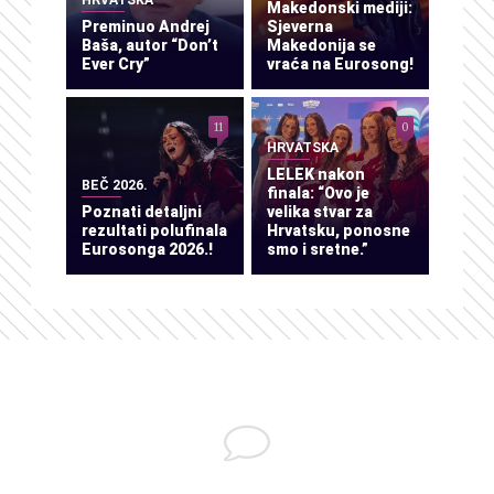
HRVATSKA
Makedonski mediji:
Preminuo Andrej
Sjeverna
Baša, autor “Don’t
Makedonija se
Ever Cry”
vraća na Eurosong!
11
0
HRVATSKA
LELEK nakon
BEČ 2026.
finala: “Ovo je
Poznati detaljni
velika stvar za
rezultati polufinala
Hrvatsku, ponosne
Eurosonga 2026.!
smo i sretne.”