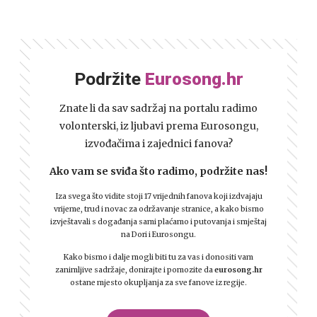
Podržite
Eurosong.hr
Znate li da sav sadržaj na portalu radimo
volonterski, iz ljubavi prema Eurosongu,
izvođačima i zajednici fanova?
Ako vam se sviđa što radimo, podržite nas!
Iza svega što vidite stoji 17 vrijednih fanova koji izdvajaju
vrijeme, trud i novac za održavanje stranice, a kako bismo
izvještavali s događanja sami plaćamo i putovanja i smještaj
na Dori i Eurosongu.
Kako bismo i dalje mogli biti tu za vas i donositi vam
zanimljive sadržaje, donirajte i pomozite da
eurosong.hr
ostane mjesto okupljanja za sve fanove iz regije.