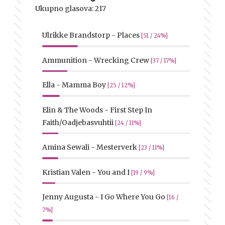
Ukupno glasova:
217
Ulrikke Brandstorp - Places
[51 / 24%]
Ammunition - Wrecking Crew
[37 / 17%]
Ella - Mamma Boy
[25 / 12%]
Elin & The Woods - First Step In
Faith/Oadjebasvuhtii
[24 / 11%]
Amina Sewali - Mesterverk
[23 / 11%]
Kristian Valen - You and I
[19 / 9%]
Jenny Augusta - I Go Where You Go
[16 /
7%]