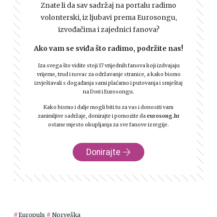
Znate li da sav sadržaj na portalu radimo
volonterski, iz ljubavi prema Eurosongu,
izvođačima i zajednici fanova?
Ako vam se sviđa što radimo, podržite nas!
Iza svega što vidite stoji 17 vrijednih fanova koji izdvajaju
vrijeme, trud i novac za održavanje stranice, a kako bismo
izvještavali s događanja sami plaćamo i putovanja i smještaj
na Dori i Eurosongu.
Kako bismo i dalje mogli biti tu za vas i donositi vam
zanimljive sadržaje, donirajte i pomozite da
eurosong.hr
ostane mjesto okupljanja za sve fanove iz regije.
Donirajte
Europuls
Norveška