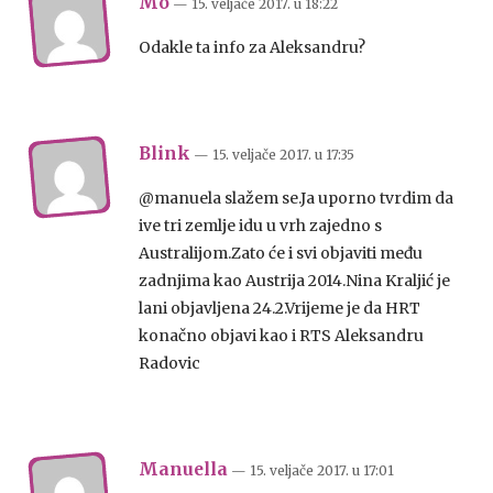
Mo
— 15. veljače 2017.
u
18:22
Odakle ta info za Aleksandru?
Blink
— 15. veljače 2017.
u
17:35
@manuela slažem se.Ja uporno tvrdim da
ive tri zemlje idu u vrh zajedno s
Australijom.Zato će i svi objaviti među
zadnjima kao Austrija 2014.Nina Kraljić je
lani objavljena 24.2.Vrijeme je da HRT
konačno objavi kao i RTS Aleksandru
Radovic
Manuella
— 15. veljače 2017.
u
17:01