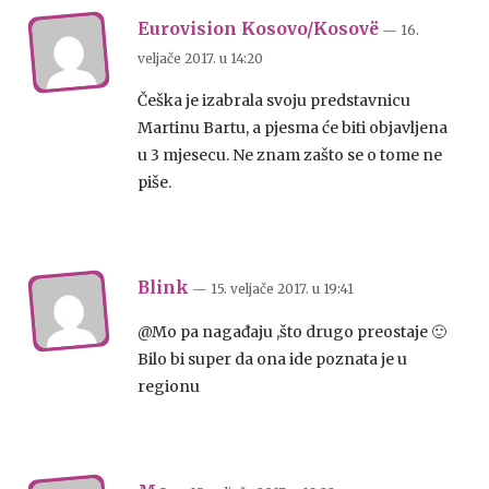
Eurovision Kosovo/Kosovë
— 16.
veljače 2017.
u
14:20
Češka je izabrala svoju predstavnicu
Martinu Bartu, a pjesma će biti objavljena
u 3 mjesecu. Ne znam zašto se o tome ne
piše.
Blink
— 15. veljače 2017.
u
19:41
@Mo pa nagađaju ,što drugo preostaje 🙂
Bilo bi super da ona ide poznata je u
regionu