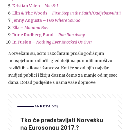
Kristian Valen –
You & I
Elin & The Woods –
First Step in the Faith/Oadjebasvuhtii
Jenny Augusta –
I Go Where You Go
Ella –
Mamma Boy
Rune Rudberg Band –
Run Run Away
In Fusion –
Nothing Ever Knocked Us Over
Norvežani su, očito razočarani prošlogodišnjim
neuspjehom, odlučili gledateljima ponuditi mnoštvo
različitih stilova i žanrova. Koji će se od njih najviše
svidjeti publici i žiriju doznat ćemo za manje od mjesec
dana. Dotad podijelite s nama vaše dojmove.
ANKETA 579
Tko će predstavljati Norvešku
na Eurosongu 2017.?