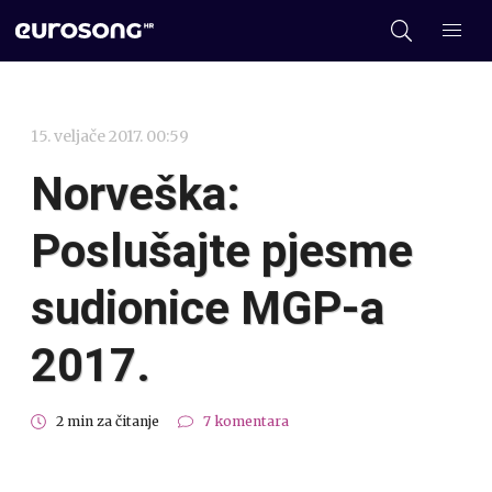
15. veljače 2017. 00:59
Norveška:
Poslušajte pjesme
sudionice MGP-a
2017.
2 min za čitanje
7 komentara