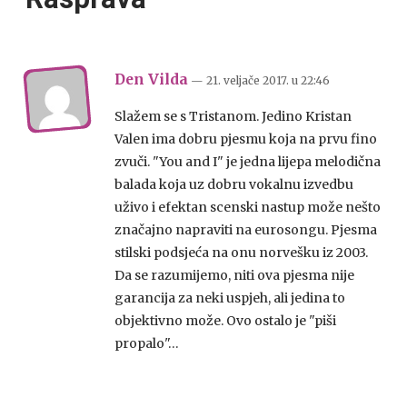
Den Vilda
— 21. veljače 2017.
u
22:46
Slažem se s Tristanom. Jedino Kristan
Valen ima dobru pjesmu koja na prvu fino
zvuči. "You and I" je jedna lijepa melodična
balada koja uz dobru vokalnu izvedbu
uživo i efektan scenski nastup može nešto
značajno napraviti na eurosongu. Pjesma
stilski podsjeća na onu norvešku iz 2003.
Da se razumijemo, niti ova pjesma nije
garancija za neki uspjeh, ali jedina to
objektivno može. Ovo ostalo je "piši
propalo"…