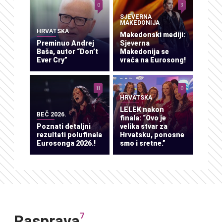
0
3
SJEVERNA
MAKEDONIJA
HRVATSKA
Makedonski mediji:
Preminuo Andrej
Sjeverna
Baša, autor “Don’t
Makedonija se
Ever Cry”
vraća na Eurosong!
11
0
HRVATSKA
LELEK nakon
BEČ 2026.
finala: “Ovo je
Poznati detaljni
velika stvar za
rezultati polufinala
Hrvatsku, ponosne
Eurosonga 2026.!
smo i sretne.”
7
Rasprava