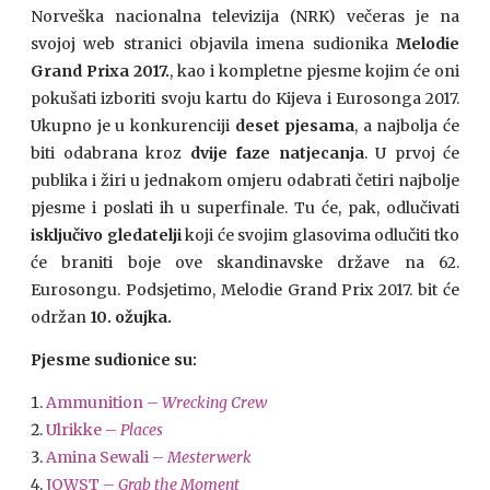
Norveška nacionalna televizija (NRK) večeras je na
svojoj web stranici objavila imena sudionika
Melodie
Grand Prixa 2017.
, kao i kompletne pjesme kojim će oni
pokušati izboriti svoju kartu do Kijeva i Eurosonga 2017.
Ukupno je u konkurenciji
deset pjesama
, a najbolja će
biti odabrana kroz
dvije faze natjecanja
. U prvoj će
publika i žiri u jednakom omjeru odabrati četiri najbolje
pjesme i poslati ih u superfinale. Tu će, pak, odlučivati
isključivo gledatelji
koji će svojim glasovima odlučiti tko
će braniti boje ove skandinavske države na 62.
Eurosongu. Podsjetimo, Melodie Grand Prix 2017. bit će
održan
10. ožujka.
Pjesme sudionice su:
Ammunition –
Wrecking Crew
Ulrikke –
Places
Amina Sewali –
Mesterwerk
JOWST –
Grab the Moment