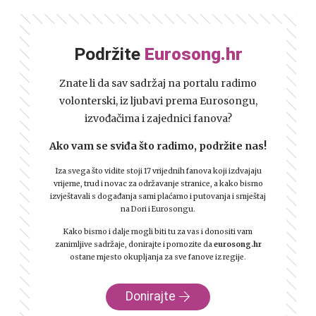
Podržite
Eurosong.hr
Znate li da sav sadržaj na portalu radimo
volonterski, iz ljubavi prema Eurosongu,
izvođačima i zajednici fanova?
Ako vam se sviđa što radimo, podržite nas!
Iza svega što vidite stoji 17 vrijednih fanova koji izdvajaju
vrijeme, trud i novac za održavanje stranice, a kako bismo
izvještavali s događanja sami plaćamo i putovanja i smještaj
na Dori i Eurosongu.
Kako bismo i dalje mogli biti tu za vas i donositi vam
zanimljive sadržaje, donirajte i pomozite da
eurosong.hr
ostane mjesto okupljanja za sve fanove iz regije.
Donirajte