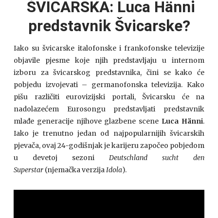
ŠVICARSKA: Luca Hänni
predstavnik Švicarske?
Iako su švicarske italofonske i frankofonske televizije
objavile pjesme koje njih predstavljaju u internom
izboru za švicarskog predstavnika, čini se kako će
pobjedu izvojevati – germanofonska televizija. Kako
pišu različiti eurovizijski portali, Švicarsku će na
nadolazećem Eurosongu predstavljati predstavnik
mlađe generacije njihove glazbene scene
Luca Hänni
.
Iako je trenutno jedan od najpopularnijih švicarskih
pjevača, ovaj 24-godišnjak je karijeru započeo pobjedom
u devetoj sezoni
Deutschland sucht den
Superstar
(njemačka verzija
Idola
).