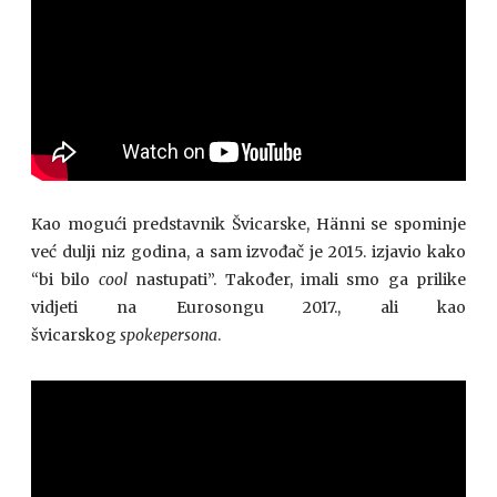
Kao mogući predstavnik Švicarske, Hänni se spominje
već dulji niz godina, a sam izvođač je 2015. izjavio kako
“bi bilo
cool
nastupati”. Također, imali smo ga prilike
vidjeti na Eurosongu 2017., ali kao
švicarskog
spokepersona
.