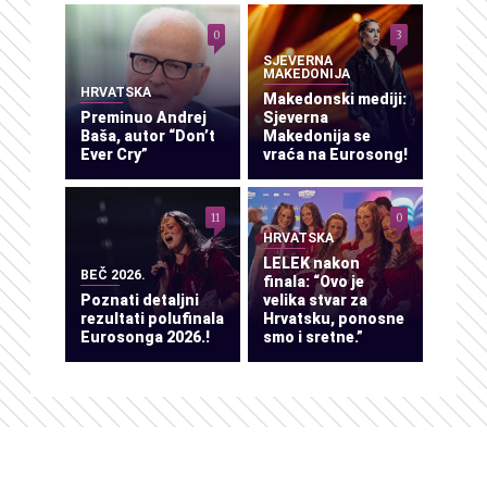
0
3
SJEVERNA
MAKEDONIJA
HRVATSKA
Makedonski mediji:
Preminuo Andrej
Sjeverna
Baša, autor “Don’t
Makedonija se
Ever Cry”
vraća na Eurosong!
11
0
HRVATSKA
LELEK nakon
BEČ 2026.
finala: “Ovo je
Poznati detaljni
velika stvar za
rezultati polufinala
Hrvatsku, ponosne
Eurosonga 2026.!
smo i sretne.”