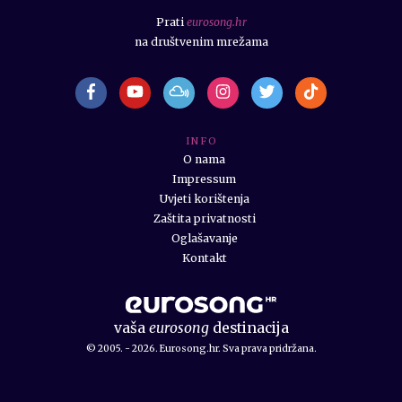
Prati
eurosong.hr
na društvenim mrežama
I N F O
O nama
Impressum
Uvjeti korištenja
Zaštita privatnosti
Oglašavanje
Kontakt
vaša
eurosong
destinacija
© 2005. - 2026. Eurosong.hr. Sva prava pridržana.