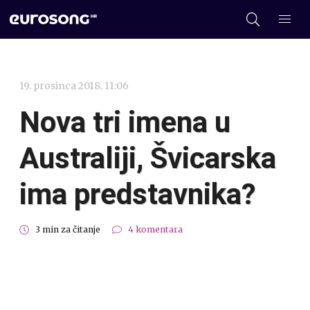
19. prosinca 2018. 11:06
Nova tri imena u
Australiji, Švicarska
ima predstavnika?
3 min za čitanje
4 komentara