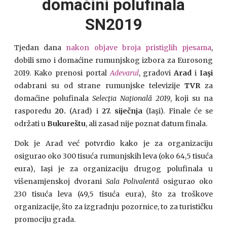
domaćini polufinala
SN2019
Tjedan dana
nakon objave broja pristiglih pjesama
,
dobili smo i domaćine rumunjskog izbora za Eurosong
2019. Kako prenosi portal
Adevarul
, gradovi
Arad
i
Iaşi
odabrani su od strane rumunjske televizije
TVR
za
domaćine polufinala
Selecţia Naţională 2019
, koji su na
rasporedu
20.
(Arad) i
27. siječnja
(Iaşi). Finale će se
održati u
Bukureštu
, ali zasad nije poznat datum finala.
Dok je Arad već potvrdio kako je za organizaciju
osigurao oko 300 tisuća rumunjskih leva (oko 64,5 tisuća
eura), Iaşi je za organizaciju drugog polufinala u
višenamjenskoj dvorani
Sala Polivalentă
osigurao oko
230 tisuća leva (49,5 tisuća eura), što za troškove
organizacije, što za izgradnju pozornice, to za turističku
promociju grada.