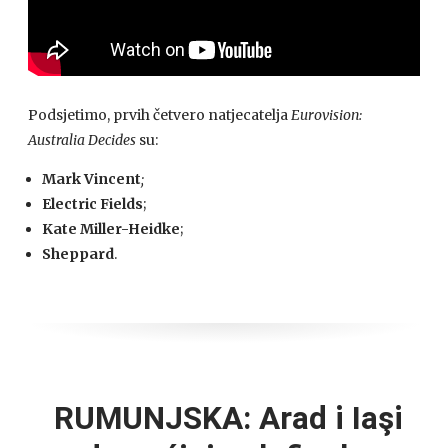
Podsjetimo, prvih četvero natjecatelja
Eurovision:
Australia Decides
su:
Mark Vincent
;
Electric Fields
;
Kate Miller-Heidke
;
Sheppard
.
RUMUNJSKA: Arad i Iaşi