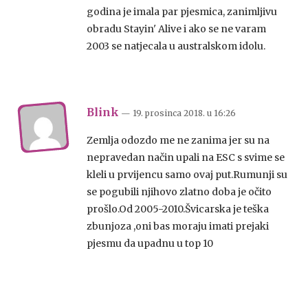
godina je imala par pjesmica, zanimljivu
obradu Stayin' Alive i ako se ne varam
2003 se natjecala u australskom idolu.
Blink
— 19. prosinca 2018.
u
16:26
Zemlja odozdo me ne zanima jer su na
nepravedan način upali na ESC s svime se
kleli u prvijencu samo ovaj put.Rumunji su
se pogubili njihovo zlatno doba je očito
prošlo.Od 2005-2010.Švicarska je teška
zbunjoza ,oni bas moraju imati prejaki
pjesmu da upadnu u top 10