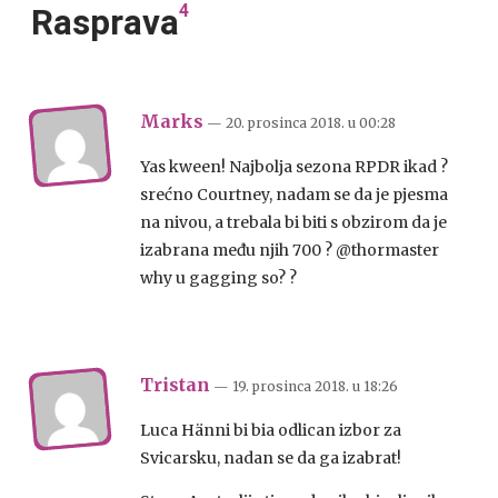
4
Rasprava
Marks
— 20. prosinca 2018.
u
00:28
Yas kween! Najbolja sezona RPDR ikad ?
srećno Courtney, nadam se da je pjesma
na nivou, a trebala bi biti s obzirom da je
izabrana među njih 700 ? @thormaster
why u gagging so? ?
Tristan
— 19. prosinca 2018.
u
18:26
Luca Hänni bi bia odlican izbor za
Svicarsku, nadan se da ga izabrat!