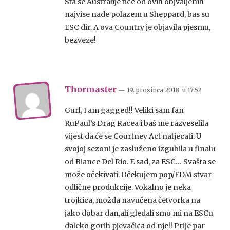
Sta se Australije tice od ovih objvaljenih
najvise nade polazem u Sheppard, bas su
ESC dir. A ova Country je objavila pjesmu,
bezveze!
Thormaster
— 19. prosinca 2018.
u
17:52
Gurl, I am gagged!! Veliki sam fan
RuPaul’s Drag Racea i baš me razveselila
vijest da će se Courtney Act natjecati. U
svojoj sezoni je zasluženo izgubila u finalu
od Biance Del Rio. E sad, za ESC… Svašta se
može očekivati. Očekujem pop/EDM stvar
odlične produkcije. Vokalno je neka
trojkica, možda navučena četvorka na
jako dobar dan,ali gledali smo mi na ESCu
daleko gorih pjevačica od nje!! Prije par