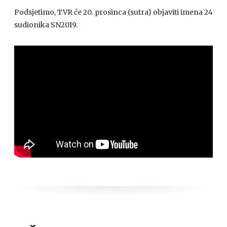
Podsjetimo, TVR će 20. prosinca (sutra) objaviti imena 24
sudionika SN2019.