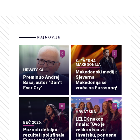
NAJNOVIJE
0
3
SJEVERNA
MAKEDONIJA
HRVATSKA
Makedonski mediji:
Preminuo Andrej
Sjeverna
Baša, autor “Don’t
Makedonija se
Ever Cry”
vraća na Eurosong!
11
0
HRVATSKA
LELEK nakon
BEČ 2026.
finala: “Ovo je
Poznati detaljni
velika stvar za
rezultati polufinala
Hrvatsku, ponosne