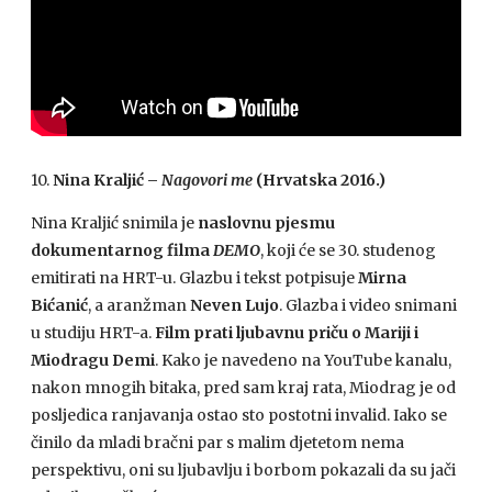
10.
Nina Kraljić –
Nagovori me
(Hrvatska 2016.)
Nina Kraljić snimila je
naslovnu pjesmu
dokumentarnog filma
DEMO
, koji će se 30. studenog
emitirati na HRT-u. Glazbu i tekst potpisuje
Mirna
Bićanić
, a aranžman
Neven Lujo
. Glazba i video snimani
u studiju HRT-a.
Film prati ljubavnu priču o Mariji i
Miodragu Demi
. Kako je navedeno na YouTube kanalu,
nakon mnogih bitaka, pred sam kraj rata, Miodrag je od
posljedica ranjavanja ostao sto postotni invalid. Iako se
činilo da mladi bračni par s malim djetetom nema
perspektivu, oni su ljubavlju i borbom pokazali da su jači