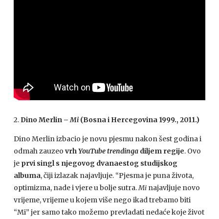
2.
Dino Merlin –
Mi
(Bosna i Hercegovina 1999., 2011.)
Dino Merlin izbacio je novu pjesmu nakon šest godina i
odmah zauzeo
vrh
YouTube trendinga
diljem regije
. Ovo
je
prvi singl s njegovog dvanaestog studijskog
albuma
, čiji izlazak najavljuje. “Pjesma je puna života,
optimizma, nade i vjere u bolje sutra.
Mi
najavljuje novo
vrijeme, vrijeme u kojem više nego ikad trebamo biti
“Mi” jer samo tako možemo prevladati nedaće koje život