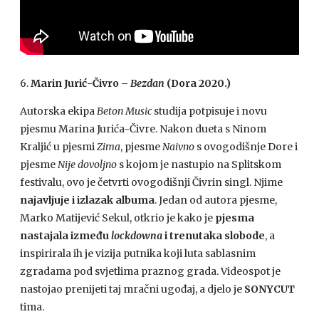
6.
Marin Jurić-Čivro –
Bezdan
(Dora 2020.)
Autorska ekipa
Beton Music
studija potpisuje i novu
pjesmu Marina Jurića-Čivre. Nakon dueta s Ninom
Kraljić u pjesmi
Zima
, pjesme
Naivno
s ovogodišnje Dore i
pjesme
Nije dovoljno
s kojom je nastupio na Splitskom
festivalu, ovo je četvrti ovogodišnji Čivrin singl. Njime
najavljuje i izlazak albuma
. Jedan od autora pjesme,
Marko Matijević Sekul, otkrio je kako je
pjesma
nastajala između
lockdowna
i trenutaka slobode
, a
inspirirala ih je vizija putnika koji luta sablasnim
zgradama pod svjetlima praznog grada. Videospot je
nastojao prenijeti taj mračni ugođaj, a djelo je
SONYCUT
tima.