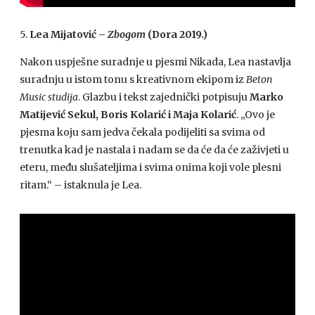
5.
Lea Mijatović –
Zbogom
(Dora 2019.)
Nakon uspješne suradnje u pjesmi Nikada, Lea nastavlja
suradnju u istom tonu s kreativnom ekipom iz
Beton
Music studija
. Glazbu i tekst zajednički potpisuju
Marko
Matijević Sekul, Boris Kolarić i Maja Kolarić
. „Ovo je
pjesma koju sam jedva čekala podijeliti sa svima od
trenutka kad je nastala i nadam se da će da će zaživjeti u
eteru, među slušateljima i svima onima koji vole plesni
ritam.“ – istaknula je Lea.