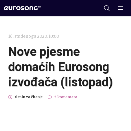
16. studenoga 2020. 10:00
Nove pjesme
domaćih Eurosong
izvođača (listopad)
6 min za čitanje
5 komentara