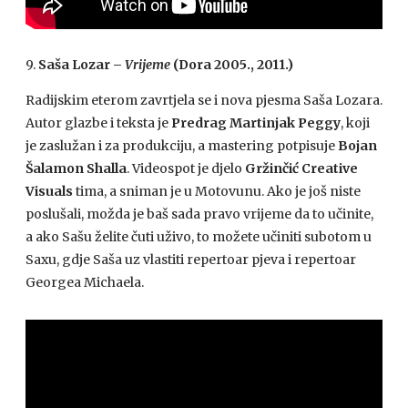
9.
Saša Lozar –
Vrijeme
(Dora 2005., 2011.)
Radijskim eterom zavrtjela se i nova pjesma Saša Lozara.
Autor glazbe i teksta je
Predrag Martinjak Peggy
, koji
je zaslužan i za produkciju, a mastering potpisuje
Bojan
Šalamon Shalla
. Videospot je djelo
Gržinčić Creative
Visuals
tima, a sniman je u Motovunu. Ako je još niste
poslušali, možda je baš sada pravo vrijeme da to učinite,
a ako Sašu želite čuti uživo, to možete učiniti subotom u
Saxu, gdje Saša uz vlastiti repertoar pjeva i repertoar
Georgea Michaela.