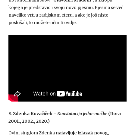
novonormalni
show
“Glavom i bradom”
, u sklopu
kojega je predstavio i svoju novu pjesmu. Pjesma se već
naveliko vrti u radijskom eteru, a ako je još niste
poslušali, to možete učiniti ovdje.
8.
Zdenka Kovačiček –
Konstatacija jedne mačke
(Dora
2001., 2002., 2020.)
Ovim singlom Zdenka
najavljuje izlazak novog,