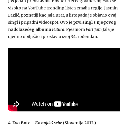
Još jedan predstavnik Bosne i Hercegovine smjestio se
visoko na YouTube trending liste zemalja regije. Jasmin
Fazlić, poznatiji kao Jala Brat, u listopadu je objavio ovaj
singl i pripadni videospot. Ovo je
prvi singl s njegovog
nadolazećeg albuma
Futura
. Pjesmom
Partijam
Jala je
ujedno obilježio i proslavio svoj 34. rođendan.
4.
Eva Boto –
Ko najdeš sebe
(Slovenija 2012.)