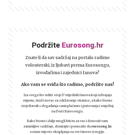
Podržite
Eurosong.hr
Znate li da sav sadržaj na portalu radimo
volonterski, iz ljubavi prema Eurosongu,
izvođačima i zajednici fanova?
Ako vam se sviđa što radimo, podržite nas!
Iza svega što vidite stoji 17 vrijednih fanova koji izdvajaju
vrijeme, trud i novac za održavanje stranice, a kako bismo
izvještavali s događanja sami plaćamo i putovanja i smještaj
na Dori i Eurosongu.
Kako bismo i dalje mogli biti tu za vas i donositi vam
zanimljive sadržaje, donirajte i pomozite da
eurosong.hr
ostane mjesto okupljanja za sve fanove iz regije.