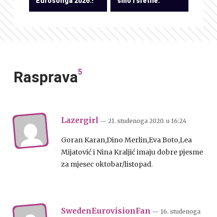
Eurosonga 2026.!
smo i sretne.”
5
Rasprava
Lazergirl
— 21. studenoga 2020.
u
16:24
Goran Karan,Dino Merlin,Eva Boto,Lea
Mijatović i Nina Kraljić imaju dobre pjesme
za mjesec oktobar/listopad.
SwedenEurovisionFan
— 16. studenoga