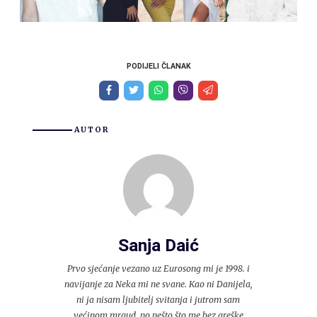
PODIJELI ČLANAK
AUTOR
Sanja Daić
Prvo sjećanje vezano uz Eurosong mi je 1998. i
navijanje za Neka mi ne svane. Kao ni Danijela,
ni ja nisam ljubitelj svitanja i jutrom sam
većinom mrgud, no nešto što me bez greške