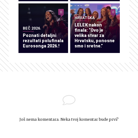
11
0
HRVATSKA
LELEK nakon
BEČ 2026.
finala: “Ovo je
Poznati detaljni
velika stvar za
rezultati polufinala
Hrvatsku, ponosne
Eurosonga 2026.!
smo i sretne.”
Još nema komentara. Neka tvoj komentar bude prvi?