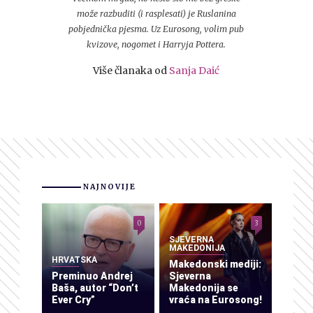
može razbuditi (i rasplesati) je Ruslanina
pobjednička pjesma. Uz Eurosong, volim pub
kvizove, nogomet i Harryja Pottera.
Više članaka od
Sanja Daić
NAJNOVIJE
0
3
SJEVERNA
MAKEDONIJA
HRVATSKA
Makedonski mediji:
Preminuo Andrej
Sjeverna
Baša, autor “Don’t
Makedonija se
Ever Cry”
vraća na Eurosong!