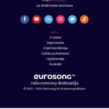
Prati
eurosong.hr
na društvenim mrežama
I N F O
O nama
Impressum
Uvjeti korištenja
Zaštita privatnosti
Oglašavanje
Kontakt
vaša
eurosong
destinacija
© 2005. - 2026. Eurosong.hr. Sva prava pridržana.