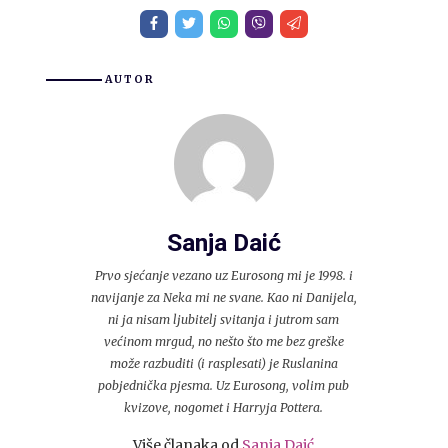
AUTOR
Sanja Daić
Prvo sjećanje vezano uz Eurosong mi je 1998. i
navijanje za Neka mi ne svane. Kao ni Danijela,
ni ja nisam ljubitelj svitanja i jutrom sam
većinom mrgud, no nešto što me bez greške
može razbuditi (i rasplesati) je Ruslanina
pobjednička pjesma. Uz Eurosong, volim pub
kvizove, nogomet i Harryja Pottera.
Više članaka od
Sanja Daić