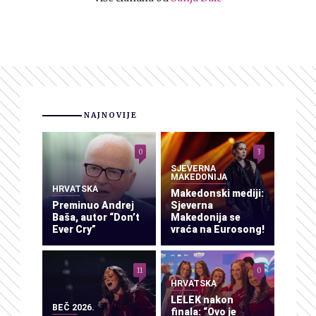
NAJNOVIJE
0
3
SJEVERNA
MAKEDONIJA
HRVATSKA
Makedonski mediji:
Preminuo Andrej
Sjeverna
Baša, autor “Don’t
Makedonija se
Ever Cry”
vraća na Eurosong!
11
0
HRVATSKA
LELEK nakon
BEČ 2026.
finala: “Ovo je