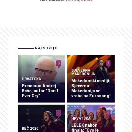
NAJNOVIJE
0
3
SJEVERNA
MAKEDONIJA
HRVATSKA
Makedonski mediji:
Preminuo Andrej
Sjeverna
Baša, autor “Don’t
Makedonija se
Ever Cry”
vraća na Eurosong!
11
0
HRVATSKA
LELEK nakon
BEČ 2026.
finala: “Ovo je