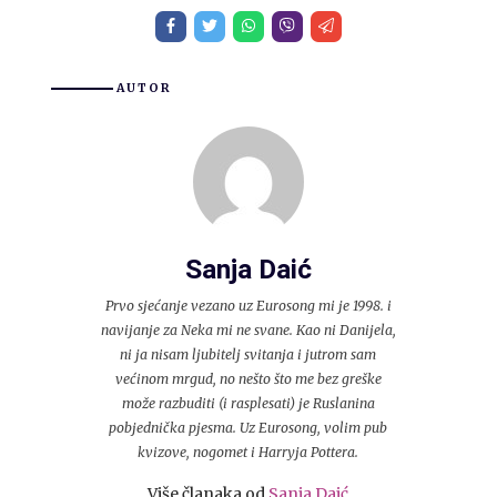
AUTOR
Sanja Daić
Prvo sjećanje vezano uz Eurosong mi je 1998. i
navijanje za Neka mi ne svane. Kao ni Danijela,
ni ja nisam ljubitelj svitanja i jutrom sam
većinom mrgud, no nešto što me bez greške
može razbuditi (i rasplesati) je Ruslanina
pobjednička pjesma. Uz Eurosong, volim pub
kvizove, nogomet i Harryja Pottera.
Više članaka od
Sanja Daić