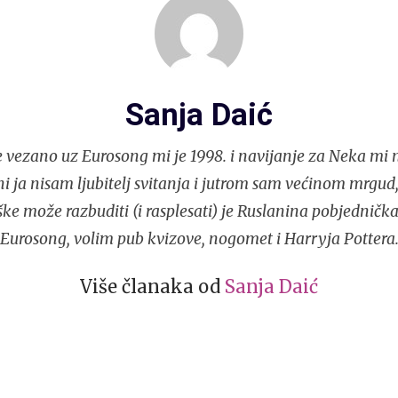
Sanja Daić
e vezano uz Eurosong mi je 1998. i navijanje za Neka mi 
 ni ja nisam ljubitelj svitanja i jutrom sam većinom mrgud,
ke može razbuditi (i rasplesati) je Ruslanina pobjedničk
Eurosong, volim pub kvizove, nogomet i Harryja Pottera
Više članaka od
Sanja Daić