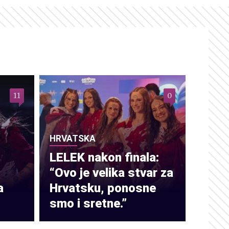
11
0
HRVATSKA
LELEK nakon finala:
“Ovo je velika stvar za
a
Hrvatsku, ponosne
smo i sretne.”