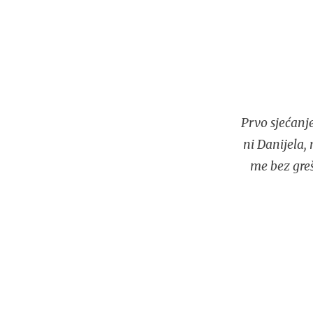
Prvo sjećanj
ni Danijela,
me bez greš