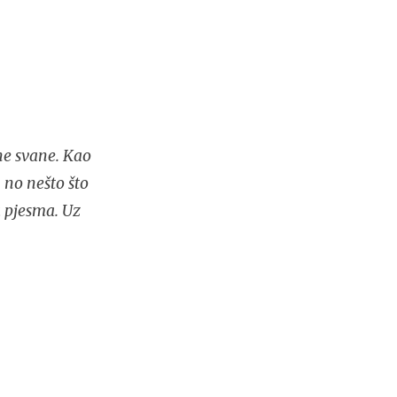
ne svane. Kao
 no nešto što
a pjesma. Uz
.