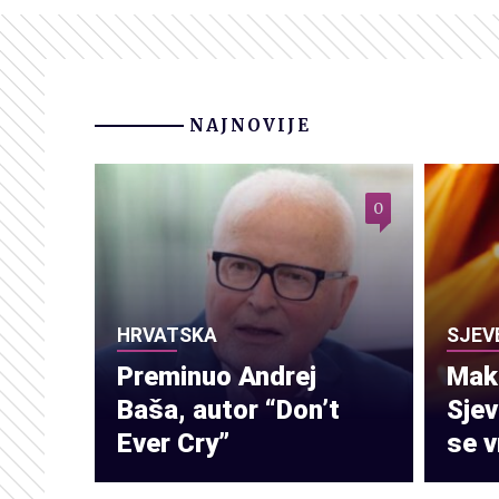
NAJNOVIJE
0
HRVATSKA
SJEV
Preminuo Andrej
Make
Baša, autor “Don’t
Sje
Ever Cry”
se v