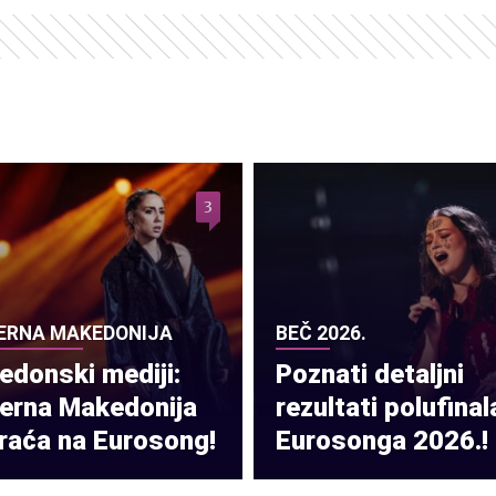
3
ERNA MAKEDONIJA
BEČ 2026.
donski mediji:
Poznati detaljni
verna Makedonija
rezultati polufinal
raća na Eurosong!
Eurosonga 2026.!