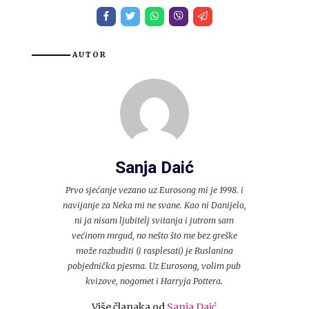
AUTOR
Sanja Daić
Prvo sjećanje vezano uz Eurosong mi je 1998. i
navijanje za Neka mi ne svane. Kao ni Danijela,
ni ja nisam ljubitelj svitanja i jutrom sam
većinom mrgud, no nešto što me bez greške
može razbuditi (i rasplesati) je Ruslanina
pobjednička pjesma. Uz Eurosong, volim pub
kvizove, nogomet i Harryja Pottera.
Više članaka od
Sanja Daić