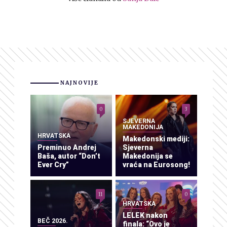
NAJNOVIJE
0
3
SJEVERNA
MAKEDONIJA
HRVATSKA
Makedonski mediji:
Preminuo Andrej
Sjeverna
Baša, autor “Don’t
Makedonija se
Ever Cry”
vraća na Eurosong!
11
0
HRVATSKA
LELEK nakon
BEČ 2026.
finala: “Ovo je