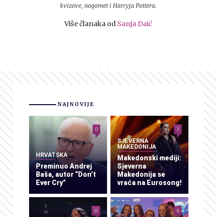
kvizove, nogomet i Harryja Pottera.
Više članaka od
Sanja Daić
NAJNOVIJE
0
3
SJEVERNA
MAKEDONIJA
HRVATSKA
Makedonski mediji:
Preminuo Andrej
Sjeverna
Baša, autor “Don’t
Makedonija se
Ever Cry”
vraća na Eurosong!
11
0