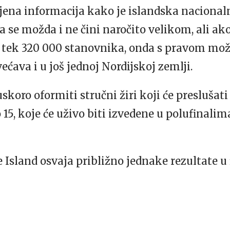
ljena informacija kako je islandska nacionaln
 se možda i ne čini naročito velikom, ali a
a tek 320 000 stanovnika, onda s pravom mo
ećava i u još jednoj Nordijskoj zemlji.
uskoro oformiti stručni žiri koji će preslušati
o 15, koje će uživo biti izvedene u polufinali
 Island osvaja približno jednake rezultate u 