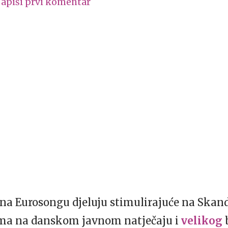
apiši prvi komentar
ti na Eurosongu djeluju stimulirajuće na Ska
ma na danskom javnom natječaju i
velikog