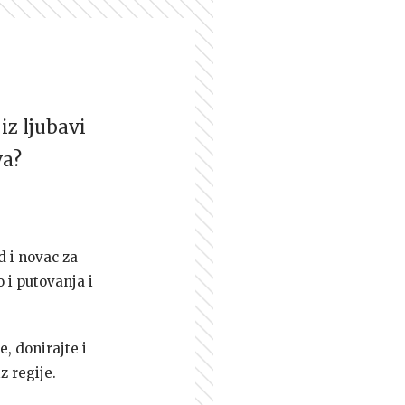
iz ljubavi
va?
d i novac za
 i putovanja i
e, donirajte i
z regije.