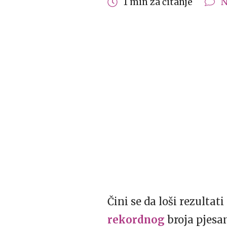
1 min za čitanje
N
Čini se da loši rezulta
rekordnog
broja pjesa