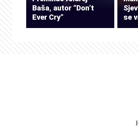
Baša, autor “Don’t
Sje
Ever Cry”
se v