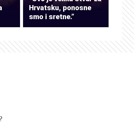
a
Hrvatsku, ponosne
smo i sretne.”
?