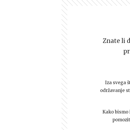
Znate li 
pr
Iza svega š
održavanje st
Kako bismo i 
pomozi