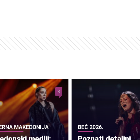
3
ERNA MAKEDONIJA
BEČ 2026.
donski mediji:
Poznati detaljni