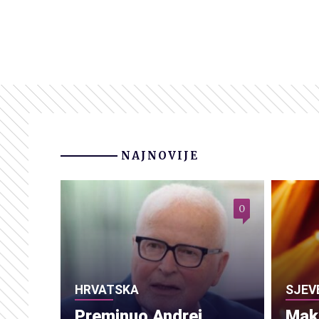
NAJNOVIJE
0
HRVATSKA
SJEV
Preminuo Andrej
Make