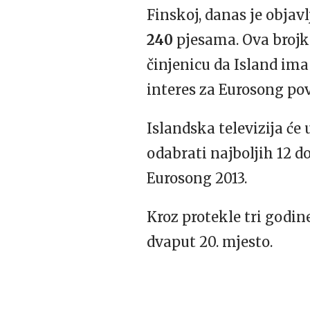
Finskoj, danas je objav
240
pjesama. Ova brojka
činjenicu da Island im
interes za Eurosong pov
Islandska televizija će 
odabrati najboljih 12 d
Eurosong 2013.
Kroz protekle tri godine
dvaput 20. mjesto.