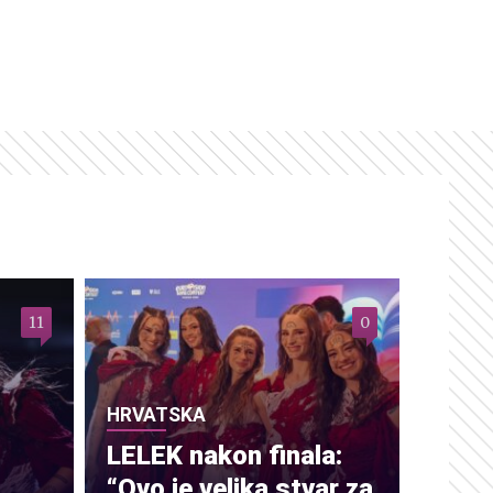
11
0
HRVATSKA
LELEK nakon finala:
“Ovo je velika stvar za