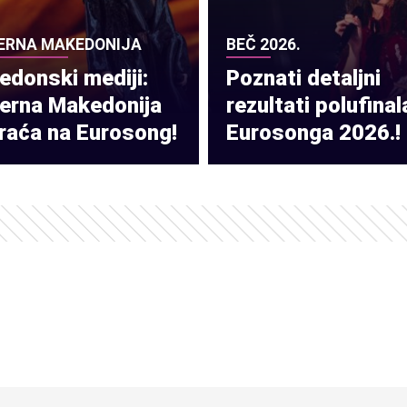
ERNA MAKEDONIJA
BEČ 2026.
donski mediji:
Poznati detaljni
verna Makedonija
rezultati polufinal
raća na Eurosong!
Eurosonga 2026.!