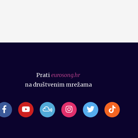
Prati
eurosong.hr
na društvenim mrežama