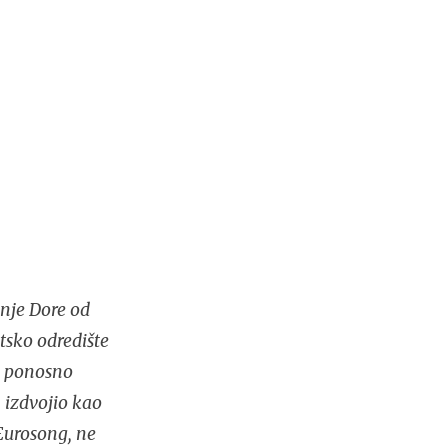
nje Dore od
tsko odredište
no ponosno
 izdvojio kao
Eurosong, ne