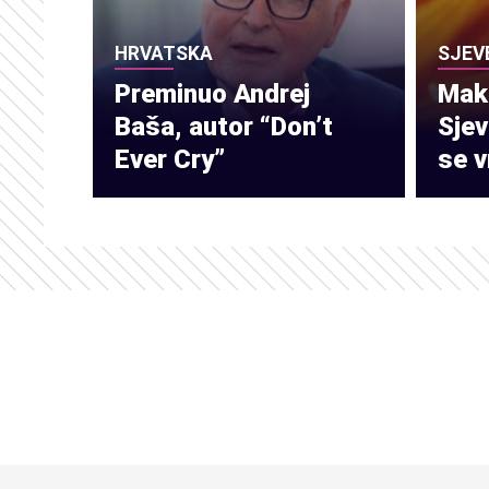
HRVATSKA
SJEV
Preminuo Andrej
Make
Baša, autor “Don’t
Sje
Ever Cry”
se v