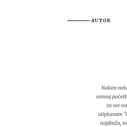
AUTOR
Nakon neko
samog početka
za sve na
utipkavam "e
najdražu, n