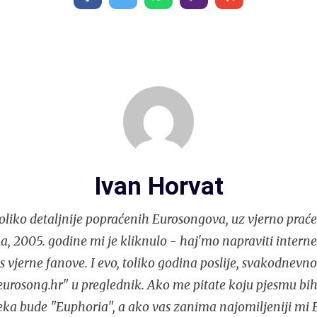
Ivan Horvat
liko detaljnije popraćenih Eurosongova, uz vjerno praće
, 2005. godine mi je kliknulo - haj'mo napraviti interne
s vjerne fanove. I evo, toliko godina poslije, svakodnev
urosong.hr" u preglednik. Ako me pitate koju pjesmu bih
eka bude "Euphoria", a ako vas zanima najomiljeniji mi 