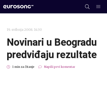
19. svibnja 2008. 14:30
Novinari u Beogradu
predviđaju rezultate
1 min za čitanje
Napiši prvi komentar