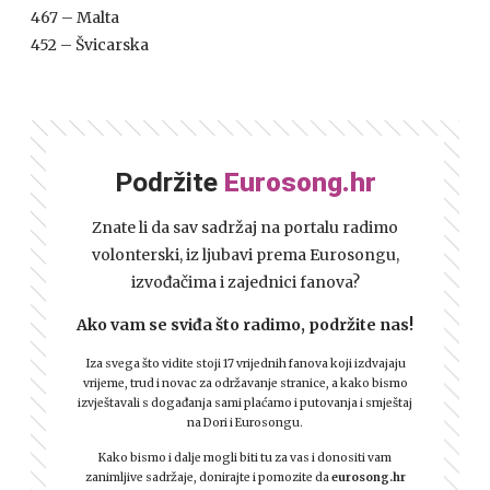
467 – Malta
452 – Švicarska
Podržite
Eurosong.hr
Znate li da sav sadržaj na portalu radimo
volonterski, iz ljubavi prema Eurosongu,
izvođačima i zajednici fanova?
Ako vam se sviđa što radimo, podržite nas!
Iza svega što vidite stoji 17 vrijednih fanova koji izdvajaju
vrijeme, trud i novac za održavanje stranice, a kako bismo
izvještavali s događanja sami plaćamo i putovanja i smještaj
na Dori i Eurosongu.
Kako bismo i dalje mogli biti tu za vas i donositi vam
zanimljive sadržaje, donirajte i pomozite da
eurosong.hr