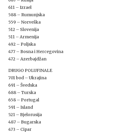
687 – Rusija
611 – Izrael
588 – Rumunjska
559 – Norveška
512 – Slovenija
511 – Armenija
492 – Poljska
477 – Bosna i Hercegovina
472 – Azerbajdžan
DRUGO
POLUFINALE
701 bod – Ukrajina
691 – Švedska
688 – Turska
658 – Portugal
591 – Island
521 – Bjelorusija
487 – Bugarska
473 – Cipar