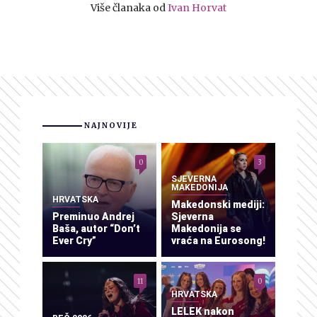
Više članaka od
Ivan Horvat
NAJNOVIJE
0
3
SJEVERNA
MAKEDONIJA
HRVATSKA
Makedonski mediji:
Preminuo Andrej
Sjeverna
Baša, autor “Don’t
Makedonija se
Ever Cry”
vraća na Eurosong!
11
0
HRVATSKA
LELEK nakon