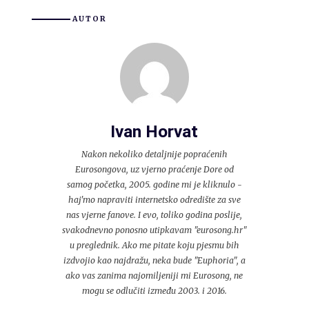
AUTOR
Ivan Horvat
Nakon nekoliko detaljnije popraćenih
Eurosongova, uz vjerno praćenje Dore od
samog početka, 2005. godine mi je kliknulo -
haj'mo napraviti internetsko odredište za sve
nas vjerne fanove. I evo, toliko godina poslije,
svakodnevno ponosno utipkavam "eurosong.hr"
u preglednik. Ako me pitate koju pjesmu bih
izdvojio kao najdražu, neka bude "Euphoria", a
ako vas zanima najomiljeniji mi Eurosong, ne
mogu se odlučiti između 2003. i 2016.