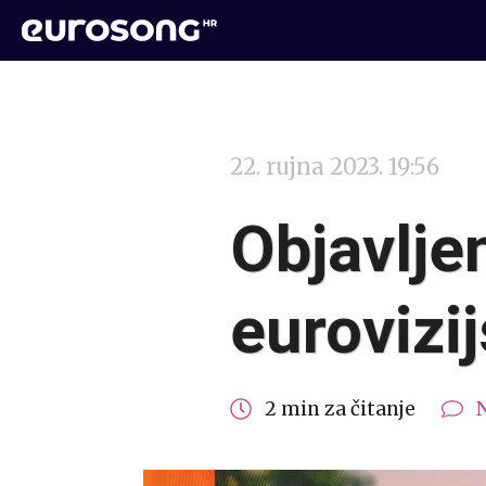
22. rujna 2023. 19:56
Objavlje
eurovizi
2 min za čitanje