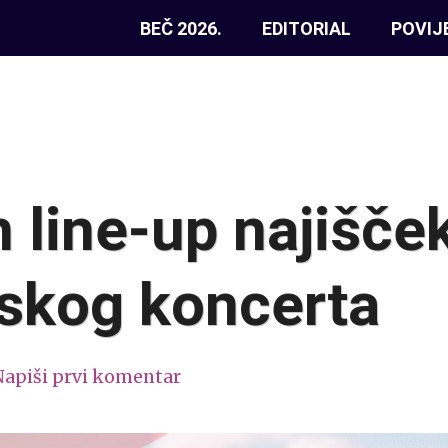
BEČ 2026.
EDITORIAL
POVIJ
n line-up najišče
jskog koncerta
Napiši prvi komentar