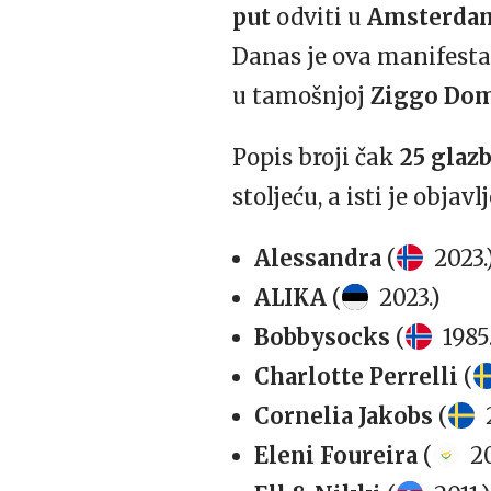
put
odviti u
Amsterda
Danas je ova manifestac
u tamošnjoj
Ziggo Do
Popis broji čak
25 glaz
stoljeću, a isti je obja
Alessandra
(
2023.
ALIKA
(
2023.)
Bobbysocks
(
1985
Charlotte Perrelli
(
Cornelia Jakobs
(
Eleni Foureira
(
20