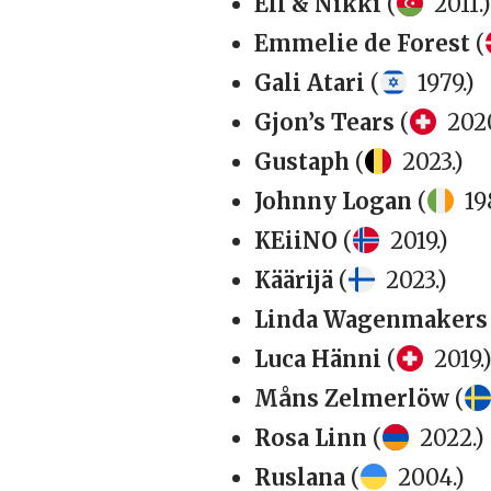
Ell & Nikki
(
2011.)
Emmelie de Forest
(
Gali Atari
(
1979.)
Gjon’s Tears
(
2020
Gustaph
(
2023.)
Johnny Logan
(
19
KEiiNO
(
2019.)
Käärijä
(
2023.)
Linda Wagenmakers
Luca Hänni
(
2019.
Måns Zelmerlöw
(
Rosa Linn
(
2022.)
Ruslana
(
2004.)