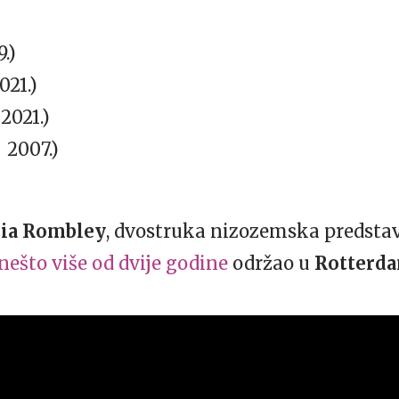
9.)
021.)
 2021.)
2007.)
lia Rombley
, dvostruka nizozemska predstavni
nešto više od dvije godine
održao u
Rotterd