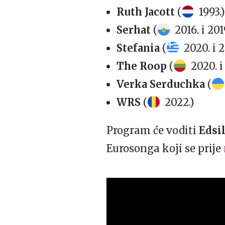
Ruth Jacott
(
1993.)
Serhat
(
2016. i 201
Stefania
(
2020. i 2
The Roop
(
2020. i
Verka Serduchka
(
WRS
(
2022.)
Program će voditi
Edsi
Eurosonga koji se prije