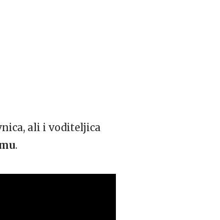
ca, ali i voditeljica
amu
.