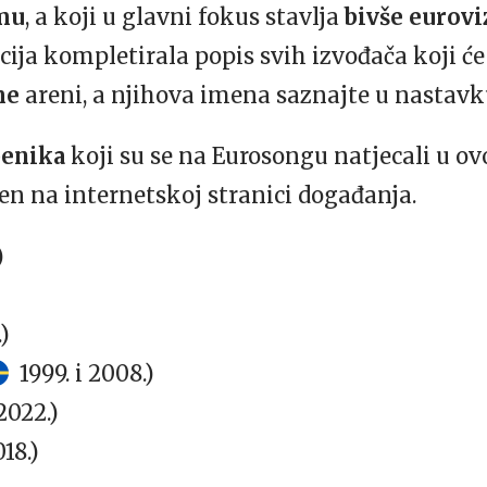
mu
, a koji u glavni fokus stavlja
bivše eurovi
ija kompletirala popis svih izvođača koji će
me
areni, a njihova imena saznajte u nastavk
benika
koji su se na Eurosongu natjecali u ov
vljen na internetskoj stranici događanja.
)
.)
1999. i 2008.)
2022.)
18.)