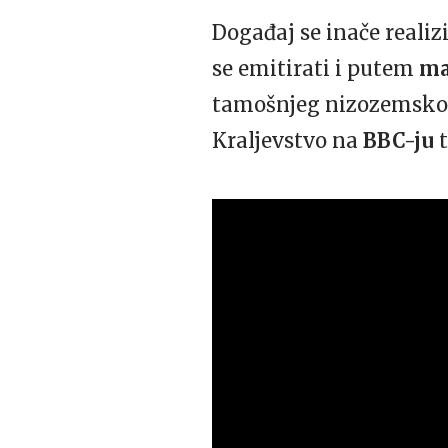
Događaj se inače realiz
se emitirati i putem
ma
tamošnjeg nizozemskog 
Kraljevstvo na
BBC-ju
t