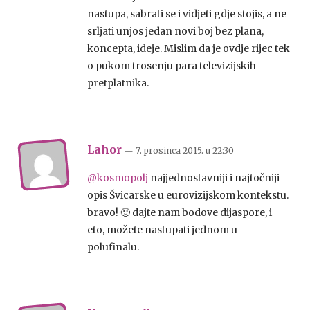
nastupa, sabrati se i vidjeti gdje stojis, a ne
srljati unjos jedan novi boj bez plana,
koncepta, ideje. Mislim da je ovdje rijec tek
o pukom trosenju para televizijskih
pretplatnika.
Lahor
— 7. prosinca 2015.
u
22:30
@kosmopolj
najjednostavniji i najtočniji
opis Švicarske u eurovizijskom kontekstu.
bravo! 🙂 dajte nam bodove dijaspore, i
eto, možete nastupati jednom u
polufinalu.