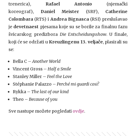
trenerica),
Rafael Antonio
(njemački
koreograf),
Daniel Meister
(SRF),
Catherine
Colombara
(RTS)
i
Andrea Bignasca
(RSI) preslušavao
je
devetnaest
pjesama koje su se borile za finalnu fazu
švicarskog predizbora
Die Entscheidungsshow
. U finale,
koji će se održati u
Kreuzlingenu 13. veljače
, plasirali su
se:
Bella C –
Another World
Vincent Gross –
Half a Smile
Stanley Miller –
Feel the Love
Stéphanie Palazzo –
Perché mi guardi cosi?
Rykka –
The last of our kind
Theo –
Because of you
Sve nastupe možete pogledati
ovdje
.