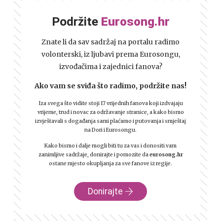
Podržite
Eurosong.hr
Znate li da sav sadržaj na portalu radimo
volonterski, iz ljubavi prema Eurosongu,
izvođačima i zajednici fanova?
Ako vam se sviđa što radimo, podržite nas!
Iza svega što vidite stoji 17 vrijednih fanova koji izdvajaju
vrijeme, trud i novac za održavanje stranice, a kako bismo
izvještavali s događanja sami plaćamo i putovanja i smještaj
na Dori i Eurosongu.
Kako bismo i dalje mogli biti tu za vas i donositi vam
zanimljive sadržaje, donirajte i pomozite da
eurosong.hr
ostane mjesto okupljanja za sve fanove iz regije.
Donirajte