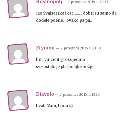
Kosmopolj
— 7. prosinca 2015.
u
20:37
Jao Švajsarska i esc…….. dobri su samo da
dodele poene. ..ovako pa pa..
Etymon
— 7. prosinca 2015.
u
13:50
hm, vincent gross jedino
sve ostalo je plač majke božje
Diavolo
— 7. prosinca 2015.
u
13:30
hvala Vam, Luna 🙂