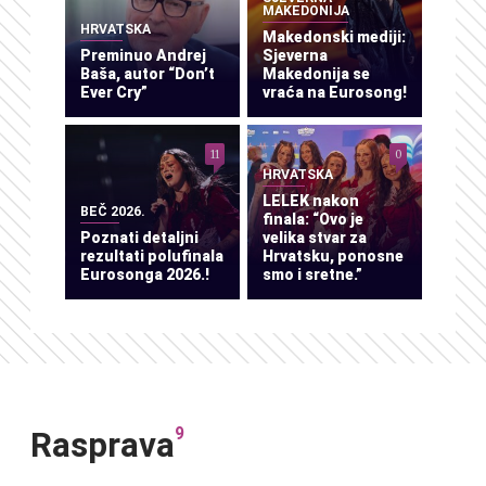
MAKEDONIJA
HRVATSKA
Makedonski mediji:
Preminuo Andrej
Sjeverna
Baša, autor “Don’t
Makedonija se
Ever Cry”
vraća na Eurosong!
11
0
HRVATSKA
LELEK nakon
BEČ 2026.
finala: “Ovo je
Poznati detaljni
velika stvar za
rezultati polufinala
Hrvatsku, ponosne
Eurosonga 2026.!
smo i sretne.”
9
Rasprava