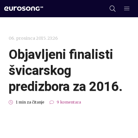
06. prosinca 2015. 23:26
Objavljeni finalisti
švicarskog
predizbora za 2016.
1 min za čitanje
9 komentara