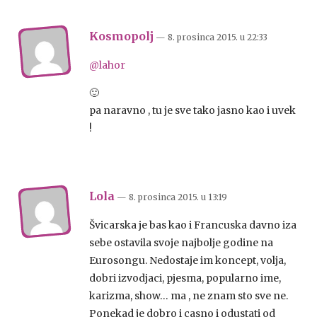
Kosmopolj
— 8. prosinca 2015.
u
22:33
@lahor
🙂
pa naravno , tu je sve tako jasno kao i uvek
!
Lola
— 8. prosinca 2015.
u
13:19
Švicarska je bas kao i Francuska davno iza
sebe ostavila svoje najbolje godine na
Eurosongu. Nedostaje im koncept, volja,
dobri izvodjaci, pjesma, popularno ime,
karizma, show… ma , ne znam sto sve ne.
Ponekad je dobro i casno i odustati od