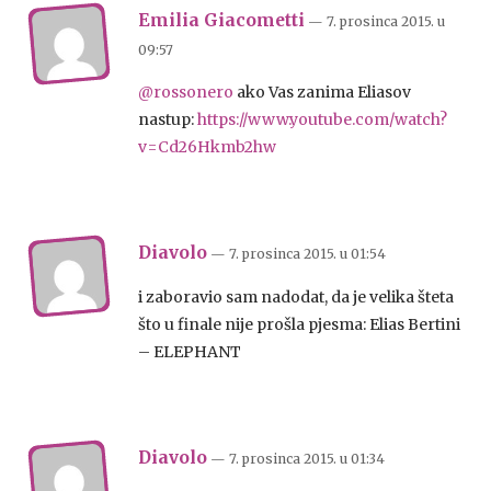
Emilia Giacometti
— 7. prosinca 2015.
u
09:57
@rossonero
ako Vas zanima Eliasov
nastup:
https://www.youtube.com/watch?
v=Cd26Hkmb2hw
Diavolo
— 7. prosinca 2015.
u
01:54
i zaboravio sam nadodat, da je velika šteta
što u finale nije prošla pjesma: Elias Bertini
– ELEPHANT
Diavolo
— 7. prosinca 2015.
u
01:34