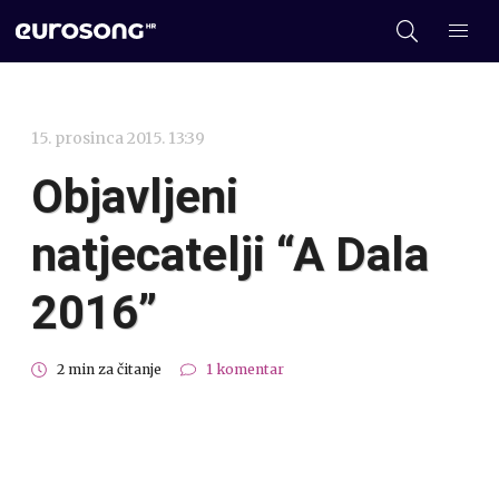
15. prosinca 2015. 13:39
Objavljeni
natjecatelji “A Dala
2016”
2 min za čitanje
1 komentar