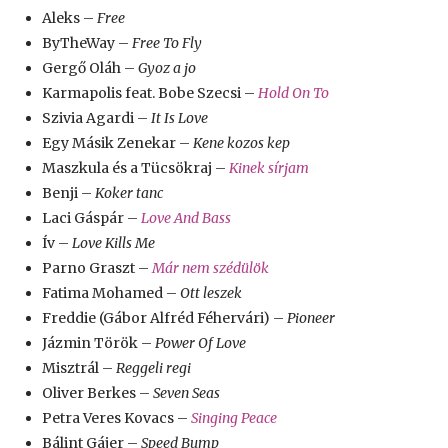
Aleks –
Free
ByTheWay –
Free To Fly
Gergő Oláh –
Gyoz a jo
Karmapolis feat. Bobe Szecsi –
Hold On To
Szivia Agardi –
It Is Love
Egy Másik Zenekar –
Kene kozos kep
Maszkula és a Tücsökraj –
Kinek sírjam
Benji –
Koker tanc
Laci Gáspár –
Love And Bass
Ív –
Love Kills Me
Parno Graszt –
Már nem szédülök
Fatima Mohamed –
Ott leszek
Freddie (Gábor Alfréd Féhervári) –
Pioneer
Jázmin Török –
Power Of Love
Misztrál –
Reggeli regi
Oliver Berkes –
Seven Seas
Petra Veres Kovacs –
Singing Peace
Bálint Gájer –
Speed Bump