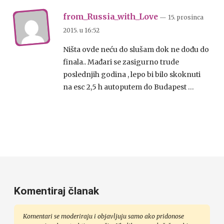
from_Russia_with_Love
— 15. prosinca
2015.
u
16:52
Ništa ovde neću do slušam dok ne dođu do
finala.. Mađari se zasigurno trude
poslednjih godina , lepo bi bilo skoknuti
na esc 2,5 h autoputem do Budapest …
Komentiraj članak
Komentari se moderiraju i objavljuju samo ako pridonose