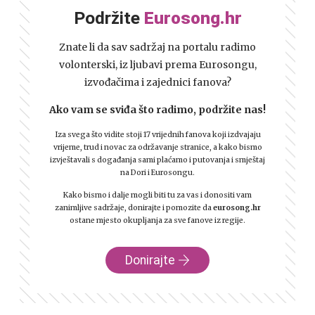
Podržite
Eurosong.hr
Znate li da sav sadržaj na portalu radimo
volonterski, iz ljubavi prema Eurosongu,
izvođačima i zajednici fanova?
Ako vam se sviđa što radimo, podržite nas!
Iza svega što vidite stoji 17 vrijednih fanova koji izdvajaju
vrijeme, trud i novac za održavanje stranice, a kako bismo
izvještavali s događanja sami plaćamo i putovanja i smještaj
na Dori i Eurosongu.
Kako bismo i dalje mogli biti tu za vas i donositi vam
zanimljive sadržaje, donirajte i pomozite da
eurosong.hr
ostane mjesto okupljanja za sve fanove iz regije.
Donirajte