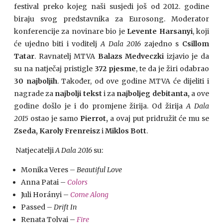
festival preko kojeg naši susjedi još od 2012. godine
biraju svog predstavnika za Eurosong. Moderator
konferencije za novinare bio je
Levente Harsanyi
, koji
će ujedno biti i voditelj
A Dala 2016
zajedno s
Csillom
Tatar
. Ravnatelj MTVA
Balazs Medveczki
izjavio je da
su na natječaj pristigle
372 pjesme
, te da je žiri odabrao
30 najboljih
. Također, od ove godine MTVA će dijeliti i
nagrade za
najbolji tekst
i za
najboljeg debitanta,
a ove
godine došlo je i do promjene žirija. Od žirija
A Dala
2015
ostao je samo
Pierrot,
a ovaj put pridružit će mu se
Zseda, Karoly Frenreisz
i
Miklos Bott
.
Natjecatelji
A Dala 2016
su:
Monika Veres –
Beautiful Love
Anna Patai –
Colors
Juli Horányi –
Come Along
Passed –
Drift In
Renata Tolvai –
Fire