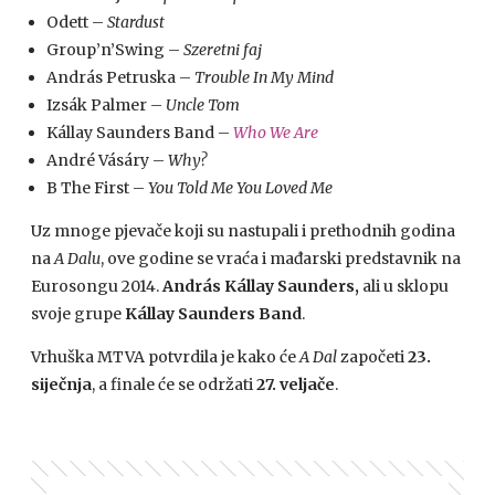
Odett –
Stardust
Group’n’Swing –
Szeretni faj
András Petruska –
Trouble In My Mind
Izsák Palmer –
Uncle Tom
Kállay Saunders Band –
Who We Are
André Vásáry –
Why?
B The First –
You Told Me You Loved Me
Uz mnoge pjevače koji su nastupali i prethodnih godina
na
A Dalu
, ove godine se vraća i mađarski predstavnik na
Eurosongu 2014.
András Kállay Saunders,
ali u sklopu
svoje grupe
Kállay Saunders Band
.
Vrhuška MTVA potvrdila je kako će
A Dal
započeti
23.
siječnja
, a finale će se održati
27. veljače
.