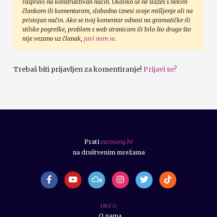
raspravi na konstruktivan način. Ukoliko se ne slažeš s nekim
člankom ili komentarom, slobodno iznesi svoje mišljenje ali na
pristojan način. Ako se tvoj komentar odnosi na gramatičke ili
stilske pogreške, problem s web stranicom ili bilo što drugo što
nije vezano uz članak,
javi nam se
.
Trebaš biti prijavljen za komentiranje!
Prijavi se?
Prati
eurosong.hr
na društvenim mrežama
I N F O
O nama