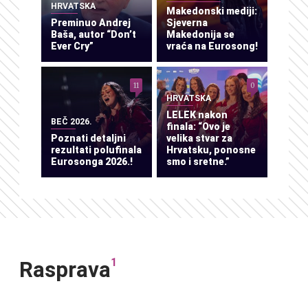
HRVATSKA
Makedonski mediji:
Preminuo Andrej
Sjeverna
Baša, autor “Don’t
Makedonija se
Ever Cry”
vraća na Eurosong!
11
0
HRVATSKA
LELEK nakon
BEČ 2026.
finala: “Ovo je
Poznati detaljni
velika stvar za
rezultati polufinala
Hrvatsku, ponosne
Eurosonga 2026.!
smo i sretne.”
1
Rasprava