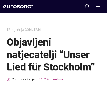
12. siječnja 2016. 12:16
Objavljeni
natjecatelji “Unser
Lied für Stockholm”
2 min za čitanje
7 komentara