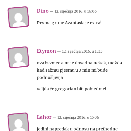
Dino
— 12. siječnja 2016.
u
16:06
Pesma grupe Avantasia je extra!
Etymon
— 12. siječnja 2016.
u
15:15
ova iz voice.a mi je dosadna nekak, možda
kad sažmu pjesmu u 3 min mi bude
podnošljivija
valjda će gregorian biti pobjednici
Lahor
— 12. siječnja 2016.
u
15:06
jedini napredak u odnosu na prethodne