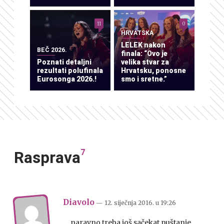
11
0
HRVATSKA
LELEK nakon
BEČ 2026.
finala: “Ovo je
Poznati detaljni
velika stvar za
rezultati polufinala
Hrvatsku, ponosne
Eurosonga 2026.!
smo i sretne.”
7
Rasprava
Diavolo
— 12. siječnja 2016.
u
19:26
….naravno treba još sačekat puštanje