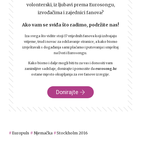
volonterski, iz ljubavi prema Eurosongu,
izvođačima i zajednici fanova?
Ako vam se sviđa što radimo, podržite nas!
Iza svega što vidite stoji 17 vrijednih fanova koji izdvajaju
vrijeme, trud i novac za održavanje stranice, a kako bismo
izvještavali s događanja sami plaćamo i putovanja i smještaj
na Dori i Eurosongu.
Kako bismo i dalje mogli biti tu za vas i donositi vam
zanimljive sadržaje, donirajte i pomozite da
eurosong.hr
ostane mjesto okupljanja za sve fanove iz regije.
Donirajte
Europuls
Njemačka
Stockholm 2016