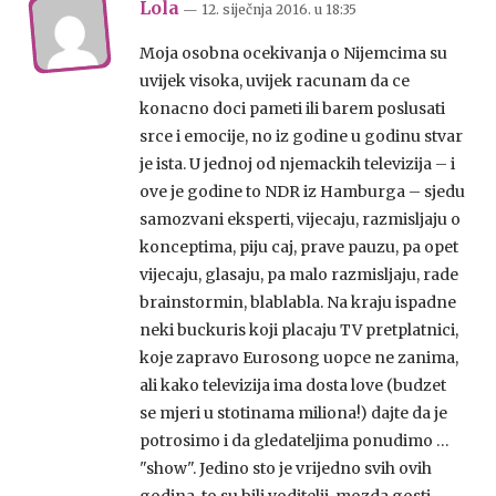
Lola
— 12. siječnja 2016.
u
18:35
Moja osobna ocekivanja o Nijemcima su
uvijek visoka, uvijek racunam da ce
konacno doci pameti ili barem poslusati
srce i emocije, no iz godine u godinu stvar
je ista. U jednoj od njemackih televizija – i
ove je godine to NDR iz Hamburga – sjedu
samozvani eksperti, vijecaju, razmisljaju o
konceptima, piju caj, prave pauzu, pa opet
vijecaju, glasaju, pa malo razmisljaju, rade
brainstormin, blablabla. Na kraju ispadne
neki buckuris koji placaju TV pretplatnici,
koje zapravo Eurosong uopce ne zanima,
ali kako televizija ima dosta love (budzet
se mjeri u stotinama miliona!) dajte da je
potrosimo i da gledateljima ponudimo …
"show". Jedino sto je vrijedno svih ovih