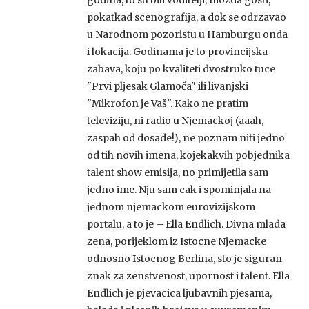
godina, to su bili voditelji, mozda gosti,
pokatkad scenografija, a dok se odrzavao
u Narodnom pozoristu u Hamburgu onda
i lokacija. Godinama je to provincijska
zabava, koju po kvaliteti dvostruko tuce
"Prvi pljesak Glamoča" ili livanjski
"Mikrofon je Vaš". Kako ne pratim
televiziju, ni radio u Njemackoj (aaah,
zaspah od dosade!), ne poznam niti jedno
od tih novih imena, kojekakvih pobjednika
talent show emisija, no primijetila sam
jedno ime. Nju sam cak i spominjala na
jednom njemackom eurovizijskom
portalu, a to je – Ella Endlich. Divna mlada
zena, porijeklom iz Istocne Njemacke
odnosno Istocnog Berlina, sto je siguran
znak za zenstvenost, upornost i talent. Ella
Endlich je pjevacica ljubavnih pjesama,