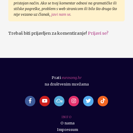
pristojan način. Ako se tvoj komentar odnosi na gramatičke ili
stilske pogreške, problem s web stranicom ili bilo što drugo što
nije vezano uz članak,
javi nam se
.
Trebaš biti prijavljen za komentiranje!
Prijavi se?
Prati
eurosong.hr
na društvenim mrežama
I N F O
O nama
Impressum