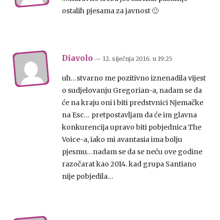
ostalih pjesama za javnost 🙂
Diavolo
— 12. siječnja 2016.
u
19:25
uh…stvarno me pozitivno iznenadila vijest
o sudjelovanju Gregorian-a, nadam se da
će na kraju oni i biti predstvnici Njemačke
na Esc… pretpostavljam da će im glavna
konkurencija upravo biti pobjednica The
Voice-a, iako mi avantasia ima bolju
pjesmu…nadam se da se neću ove godine
razočarat kao 2014. kad grupa Santiano
nije pobjedila…