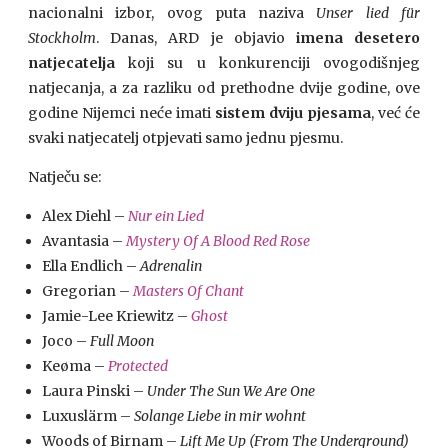
nacionalni izbor, ovog puta naziva
Unser lied für
Stockholm
. Danas, ARD je objavio
imena desetero
natjecatelja
koji su u konkurenciji ovogodišnjeg
natjecanja, a za razliku od prethodne dvije godine, ove
godine Nijemci neće imati
sistem dviju pjesama
, već će
svaki natjecatelj otpjevati samo jednu pjesmu.
Natječu se:
Alex Diehl –
Nur ein Lied
Avantasia –
Mystery Of A Blood Red Rose
Ella Endlich –
Adrenalin
Gregorian –
Masters Of Chant
Jamie-Lee Kriewitz –
Ghost
Joco –
Full Moon
Keøma –
Protected
Laura Pinski –
Under The Sun We Are One
Luxuslärm –
Solange Liebe in mir wohnt
Woods of Birnam –
Lift Me Up (From The Underground)