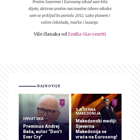
Pratim Sanremo i Eurosong otkad sam bila
dijete, aktivno pratim nacionalne izbore otkako
sam se priključila portalu 2012. Lako planem i
volim čokoladu, mačke i lazanje.
Više članaka od
Emilia Giacometti
NAJNOVIJE
0
3
SJEVERNA
MAKEDONIJA
HRVATSKA
Makedonski mediji:
Preminuo Andrej
Sjeverna
Baša, autor “Don’t
Makedonija se
Ever Cry”
vraća na Eurosong!