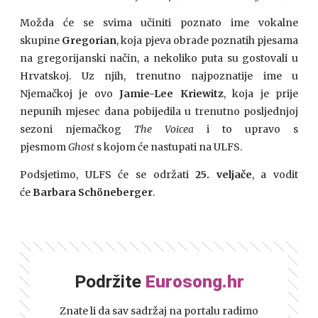
Možda će se svima učiniti poznato ime vokalne
skupine
Gregorian
, koja pjeva obrade poznatih pjesama
na gregorijanski način, a nekoliko puta su gostovali u
Hrvatskoj. Uz njih, trenutno najpoznatije ime u
Njemačkoj je ovo
Jamie-Lee Kriewitz
, koja je prije
nepunih mjesec dana pobijedila u trenutno posljednjoj
sezoni njemačkog
The Voicea
i to upravo s
pjesmom
Ghost
s kojom će nastupati na ULFS.
Podsjetimo, ULFS će se održati
25. veljače
, a vodit
će
Barbara Schöneberger
.
Podržite
Eurosong.hr
Znate li da sav sadržaj na portalu radimo