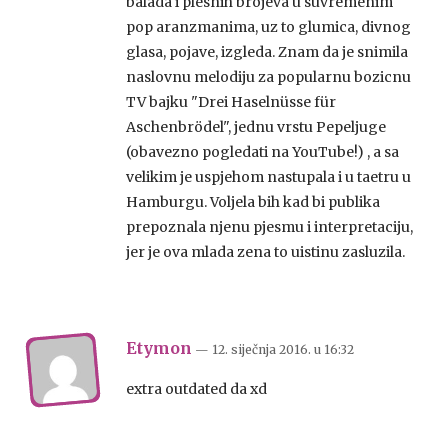
balada i plesnih brojeva u suvremenim
pop aranzmanima, uz to glumica, divnog
glasa, pojave, izgleda. Znam da je snimila
naslovnu melodiju za popularnu bozicnu
TV bajku "Drei Haselnüsse für
Aschenbrödel", jednu vrstu Pepeljuge
(obavezno pogledati na YouTube!) , a sa
velikim je uspjehom nastupala i u taetru u
Hamburgu. Voljela bih kad bi publika
prepoznala njenu pjesmu i interpretaciju,
jer je ova mlada zena to uistinu zasluzila.
Etymon
— 12. siječnja 2016.
u
16:32
extra outdated da xd