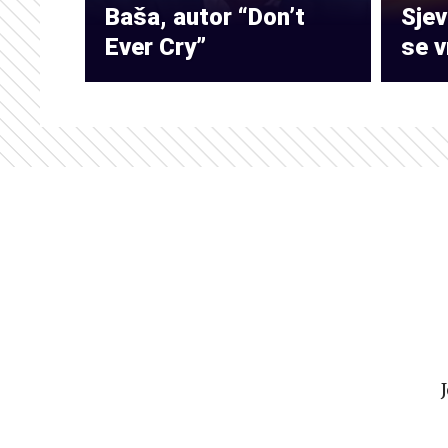
Baša, autor “Don’t
Sje
Ever Cry”
se v