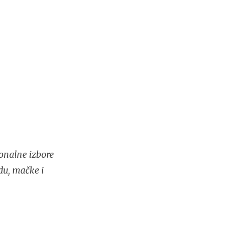
onalne izbore
du, mačke i