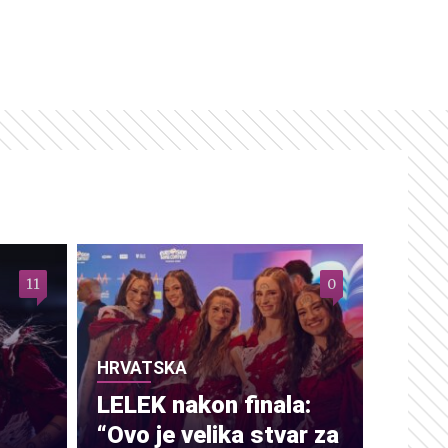
11
0
HRVATSKA
LELEK nakon finala:
“Ovo je velika stvar za