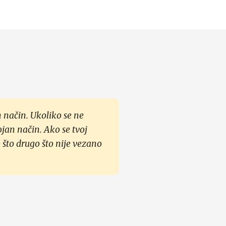
 način. Ukoliko se ne
ojan način. Ako se tvoj
 što drugo što nije vezano