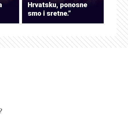
a
Hrvatsku, ponosne
smo i sretne.”
?