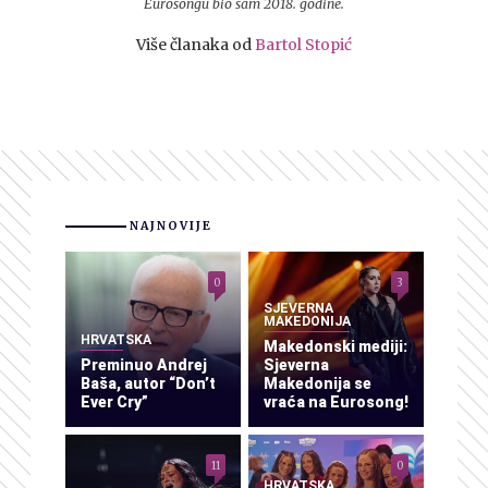
Eurosongu bio sam 2018. godine.
Više članaka od
Bartol Stopić
NAJNOVIJE
0
3
SJEVERNA
MAKEDONIJA
HRVATSKA
Makedonski mediji:
Preminuo Andrej
Sjeverna
Baša, autor “Don’t
Makedonija se
Ever Cry”
vraća na Eurosong!
11
0
HRVATSKA