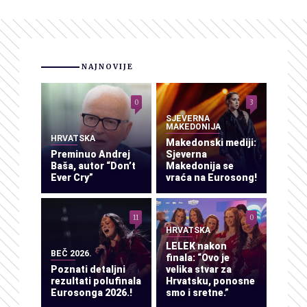
NAJNOVIJE
0
3
SJEVERNA
MAKEDONIJA
HRVATSKA
Makedonski mediji:
Preminuo Andrej
Sjeverna
Baša, autor “Don’t
Makedonija se
Ever Cry”
vraća na Eurosong!
11
0
HRVATSKA
LELEK nakon
BEČ 2026.
finala: “Ovo je
Poznati detaljni
velika stvar za
rezultati polufinala
Hrvatsku, ponosne
Eurosonga 2026.!
smo i sretne.”