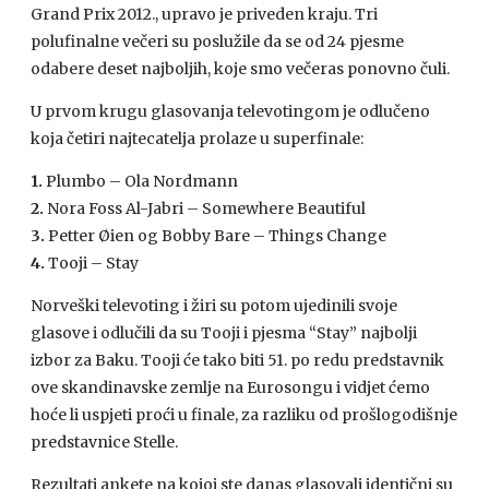
Grand Prix 2012., upravo je priveden kraju. Tri
polufinalne večeri su poslužile da se od 24 pjesme
odabere deset najboljih, koje smo večeras ponovno čuli.
U prvom krugu glasovanja televotingom je odlučeno
koja četiri najtecatelja prolaze u superfinale:
1.
Plumbo – Ola Nordmann
2.
Nora Foss Al-Jabri – Somewhere Beautiful
3.
Petter Øien og Bobby Bare – Things Change
4.
Tooji – Stay
Norveški televoting i žiri su potom ujedinili svoje
glasove i odlučili da su Tooji i pjesma “Stay” najbolji
izbor za Baku. Tooji će tako biti 51. po redu predstavnik
ove skandinavske zemlje na Eurosongu i vidjet ćemo
hoće li uspjeti proći u finale, za razliku od prošlogodišnje
predstavnice Stelle.
Rezultati ankete na kojoj ste danas glasovali identični su