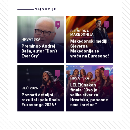
NAJNOVIJE
0
3
SJEVERNA
MAKEDONIJA
HRVATSKA
Makedonski mediji:
Preminuo Andrej
Sjeverna
Baša, autor “Don’t
Makedonija se
Ever Cry”
vraća na Eurosong!
11
0
HRVATSKA
LELEK nakon
BEČ 2026.
finala: “Ovo je
Poznati detaljni
velika stvar za
rezultati polufinala
Hrvatsku, ponosne
Eurosonga 2026.!
smo i sretne.”