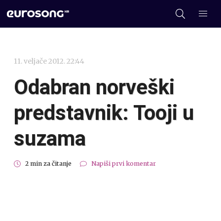
11. veljače 2012. 22:44
Odabran norveški
predstavnik: Tooji u
suzama
2 min za čitanje
Napiši prvi komentar