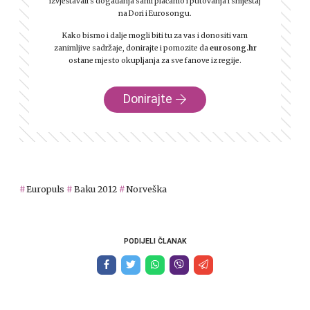
izvještavali s događanja sami plaćamo i putovanja i smještaj
na Dori i Eurosongu.
Kako bismo i dalje mogli biti tu za vas i donositi vam
zanimljive sadržaje, donirajte i pomozite da
eurosong.hr
ostane mjesto okupljanja za sve fanove iz regije.
Donirajte
Europuls
Baku 2012
Norveška
PODIJELI ČLANAK