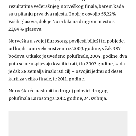
rezultatima večerašnjeg norveškog finala, barem kada
su u pitanju prva dva mjesta. Tooji je osvojio 55,22%
Vaših glasova, dok je Nora bila na drugom mjestu s
21,89% glasova.
Norveška u svojoj Eurosong povijesti bilježi tri pobjede,
od kojih i onu veličanstvenu iz 2009. godine, s čak 387
bodova. Otkako je uvedeno polufinale, 2004. godine, dva
puta se ne uspijevaju kvalificirati, i to 2007. godine, kada
je čak 28 zemalja imalo isti cilj – osvojiti jednu od deset
karti za veliko finale, te 2011. godine.
Norveška će nastupiti u drugoj polovici drugog
polufinala Eurosonga 2012. godine, 24. svibnja.