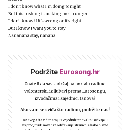
I don’t know what I’m doing tonight
But this rushing is making me stronger
I don’t know if it’s wrong or it’s right
But I know I want you to stay
Nananana stay, nanana
Podržite
Eurosong.hr
Znate li da sav sadržaj na portalu radimo
volonterski, iz ljubavi prema Eurosongu,
izvođačima i zajednici fanova?
Ako vam se sviđa što radimo, podržite nas!
Iza svega što vidite stoji 17 vrijednih fanova koji izdvajaju
vrijeme, trud i novac za održavanje stranice, a kako bismo