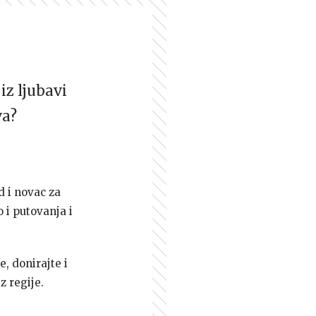
iz ljubavi
va?
d i novac za
 i putovanja i
e, donirajte i
z regije.