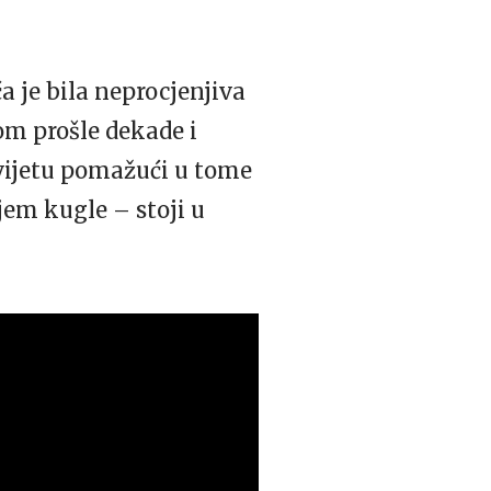
a je bila neprocjenjiva
om prošle dekade i
svijetu pomažući u tome
jem kugle – stoji u