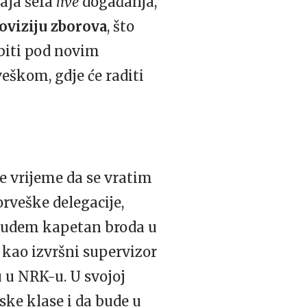
žaja šefa
live
događanja,
oviziju zborova
, što
iti pod novim
škom, gdje će raditi
je vrijeme da se vratim
rveške delegacije,
a budem kapetan broda u
 kao izvršni supervizor
 u NRK-u. U svojoj
tske klase i da bude u