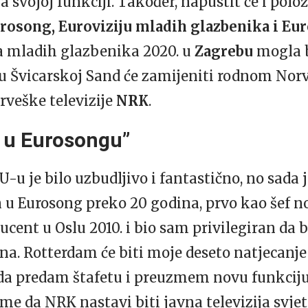
 svojoj funkciji. Također, napustit će i polo
urosong, Euroviziju mladih glazbenika i Eur
ja mladih glazbenika 2020. u
Zagrebu
mogla b
 Švicarskoj Sand će zamijeniti rodnom Norve
rveške televizije
NRK
.
 u Eurosongu”
U-u je bilo uzbudljivo i fantastično, no sada 
 u Eurosong preko 20 godina, prvo kao šef no
ucent u Oslu 2010. i bio sam privilegiran d
na. Rotterdam će biti moje deseto natjecanje
e da predam štafetu i preuzmem novu funkciju
ome da NRK nastavi biti javna televizija svje