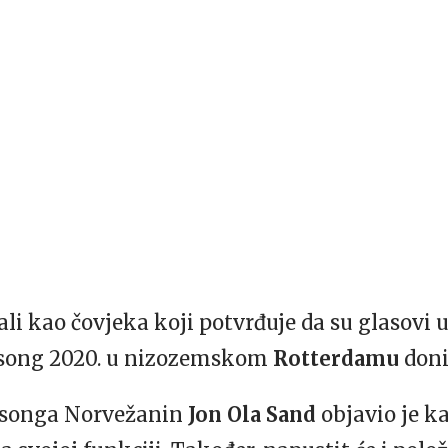
 kao čovjeka koji potvrđuje da su glasovi ur
osong 2020. u nizozemskom
Rotterdamu
donij
rosonga Norvežanin
Jon Ola Sand
objavio je k