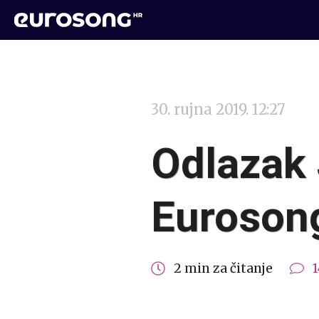
30. rujna 2019. 12:27
Odlazak
Euroson
2 min za čitanje