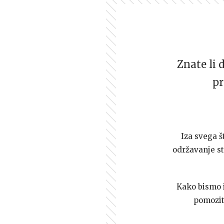
Znate li 
pr
Iza svega š
održavanje st
Kako bismo i 
pomozi