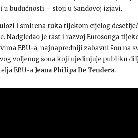
 u budućnosti – stoji u Sandovoj izjavi.
ulozi i smirena ruka tijekom cijelog desetljeć
e. Nadgledao je rast i razvoj Eurosonga tijek
novima EBU-a, najnapredniji zabavni šou na 
vog voljenog šoua koji ujedinjuje publiku dil
telja EBU-a
Jeana Philipa De Tendera.