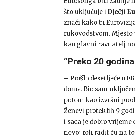
Eurosonga biti zadnje na
što uključuje i
Dječji E
znači kako bi Eurovizi
rukovodstvom. Mjesto u
kao glavni ravnatelj no
“Preko 20 godina
– Prošlo desetljeće u EB
doma. Bio sam uključen
potom kao izvršni prod
Ženevi proteklih 9 godi
i sada je dobro vrijem
novoj roli radit ću na t