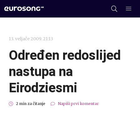
13. veljače 2009. 21:13
Određen redoslijed
nastupa na
Eirodziesmi
2 min za čitanje
Napiši prvi komentar