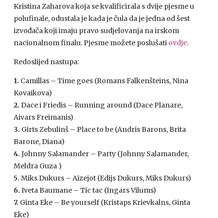
Kristina Zaharova koja se kvalificirala s dvije pjesme u
polufinale, odustala je kada je čula da je jedna od šest
izvođača koji imaju pravo sudjelovanja na irskom
nacionalnom finalu. Pjesme možete poslušati
ovdje
.
Redoslijed nastupa:
1.
Camillas – Time goes (Romans Falkenšteins, Nina
Kovaikova)
2.
Dace i Friedis – Running around (Dace Planare,
Aivars Freimanis)
3.
Girts Zebulinš – Place to be (Andris Barons, Brita
Barone, Diana)
4.
Johnny Salamander – Party (Johnny Salamander,
Meldra Guza )
5.
Miks Dukurs – Aizejot (Edijs Dukurs, Miks Dukurs)
6.
Iveta Baumane – Tic tac (Ingars Vilums)
7.
Ginta Eke – Be yourself (Kristaps Krievkalns, Ginta
Eke)