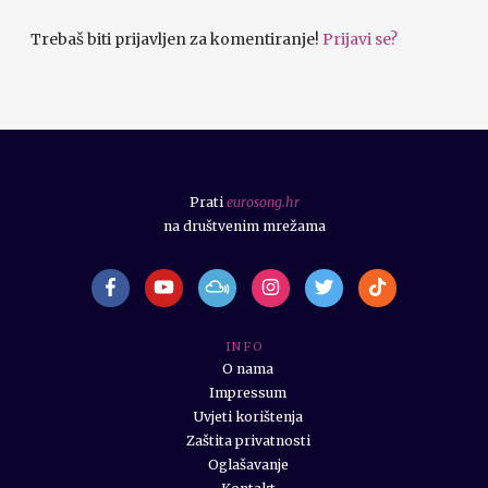
Trebaš biti prijavljen za komentiranje!
Prijavi se?
Prati
eurosong.hr
na društvenim mrežama
I N F O
O nama
Impressum
Uvjeti korištenja
Zaštita privatnosti
Oglašavanje