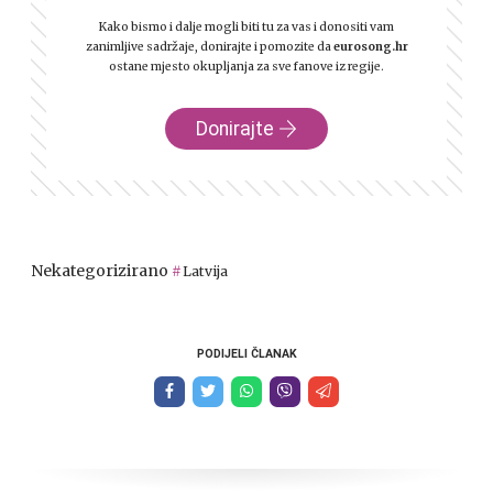
Kako bismo i dalje mogli biti tu za vas i donositi vam
zanimljive sadržaje, donirajte i pomozite da
eurosong.hr
ostane mjesto okupljanja za sve fanove iz regije.
Donirajte
Nekategorizirano
Latvija
PODIJELI ČLANAK