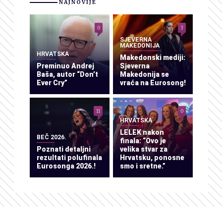
NAJNOVIJE
0
3
SJEVERNA
MAKEDONIJA
HRVATSKA
Makedonski mediji:
Preminuo Andrej
Sjeverna
Baša, autor “Don’t
Makedonija se
Ever Cry”
vraća na Eurosong!
11
0
HRVATSKA
LELEK nakon
BEČ 2026.
finala: “Ovo je
Poznati detaljni
velika stvar za
rezultati polufinala
Hrvatsku, ponosne
Eurosonga 2026.!
smo i sretne.”