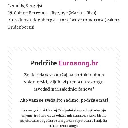
Leonids, Sergejs)
19.
Sabine Berezina – Bye, bye (Markus Riva)
20.
Valters Fridenbergs – For a better tomorrow (Valters
Fridenbergs)
Podržite
Eurosong.hr
Znate li da sav sadržaj na portalu radimo
volonterski, iz ljubavi prema Eurosongu,
izvođačima i zajednici fanova?
Ako vam se sviđa što radimo, podržite nas!
Iza svega što vidite stoji 17 vrijednih fanova koji izdvajaju
vrijeme, trud i novac za održavanje stranice, a kako bismo
izvještavali s događanja sami plaćamo i putovanja i smještaj
na Dori i Eurosongu.