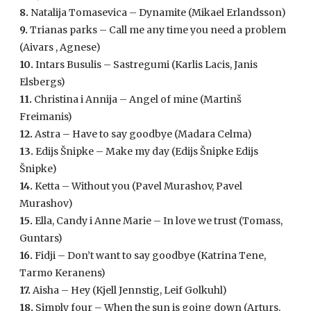
8.
Natalija Tomasevica – Dynamite (Mikael Erlandsson)
9.
Trianas parks – Call me any time you need a problem
(Aivars , Agnese)
10.
Intars Busulis – Sastregumi (Karlis Lacis, Janis
Elsbergs)
11.
Christina i Annija – Angel of mine (Martinš
Freimanis)
12.
Astra – Have to say goodbye (Madara Celma)
13.
Edijs Šnipke – Make my day (Edijs Šnipke Edijs
Šnipke)
14.
Ketta – Without you (Pavel Murashov, Pavel
Murashov)
15.
Ella, Candy i Anne Marie – In love we trust (Tomass,
Guntars)
16.
Fidji – Don’t want to say goodbye (Katrina Tene,
Tarmo Keranens)
17.
Aisha – Hey (Kjell Jennstig, Leif Golkuhl)
18.
Simply four – When the sun is going down (Arturs,