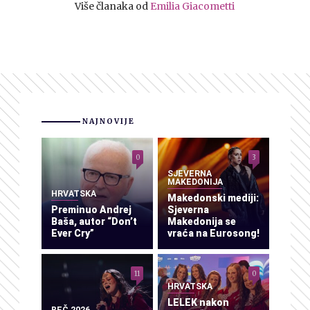
Više članaka od
Emilia Giacometti
NAJNOVIJE
0
3
SJEVERNA
MAKEDONIJA
HRVATSKA
Makedonski mediji:
Preminuo Andrej
Sjeverna
Baša, autor “Don’t
Makedonija se
Ever Cry”
vraća na Eurosong!
11
0
HRVATSKA
LELEK nakon