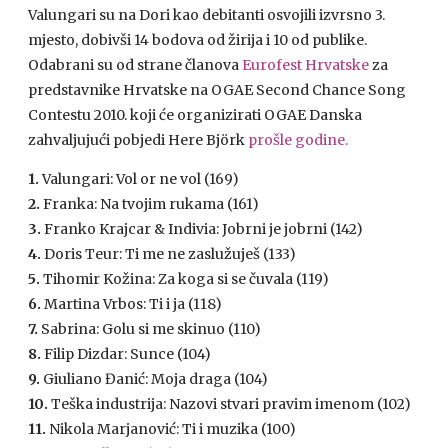
Valungari su na Dori kao debitanti osvojili izvrsno 3.
mjesto, dobivši 14 bodova od žirija i 10 od publike.
Odabrani su od strane članova
Eurofest Hrvatske
za
predstavnike Hrvatske na
OGAE
Second Chance Song
Contestu 2010. koji će organizirati
OGAE
Danska
zahvaljujući pobjedi Here Björk
prošle godine.
1.
Valungari: Vol or ne vol (169)
2.
Franka: Na tvojim rukama (161)
3.
Franko Krajcar & Indivia: Jobrni je jobrni (142)
4.
Doris Teur: Ti me ne zaslužuješ (133)
5.
Tihomir Kožina: Za koga si se čuvala (119)
6.
Martina Vrbos: Ti i ja (118)
7.
Sabrina: Golu si me skinuo (110)
8.
Filip Dizdar: Sunce (104)
9.
Giuliano Đanić: Moja draga (104)
10.
Teška industrija: Nazovi stvari pravim imenom (102)
11.
Nikola Marjanović: Ti i muzika (100)