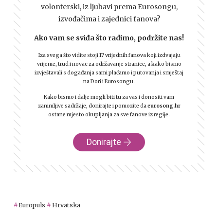
volonterski, iz ljubavi prema Eurosongu,
izvođačima i zajednici fanova?
Ako vam se sviđa što radimo, podržite nas!
Iza svega što vidite stoji 17 vrijednih fanova koji izdvajaju
vrijeme, trud i novac za održavanje stranice, a kako bismo
izvještavali s događanja sami plaćamo i putovanja i smještaj
na Dori i Eurosongu.
Kako bismo i dalje mogli biti tu za vas i donositi vam
zanimljive sadržaje, donirajte i pomozite da
eurosong.hr
ostane mjesto okupljanja za sve fanove iz regije.
Donirajte
Europuls
Hrvatska