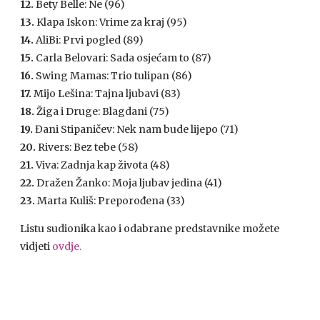
12.
Bety Belle: Ne (96)
13.
Klapa Iskon: Vrime za kraj (95)
14.
AliBi: Prvi pogled (89)
15.
Carla Belovari: Sada osjećam to (87)
16.
Swing Mamas: Trio tulipan (86)
17.
Mijo Lešina: Tajna ljubavi (83)
18.
Žiga i Druge: Blagdani (75)
19.
Đani Stipaničev: Nek nam bude lijepo (71)
20.
Rivers: Bez tebe (58)
21.
Viva: Zadnja kap života (48)
22.
Dražen Žanko: Moja ljubav jedina (41)
23.
Marta Kuliš: Preporođena (33)
Listu sudionika kao i odabrane predstavnike možete
vidjeti
ovdje.