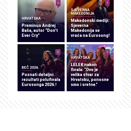
0
3
SJEVERNA
MAKEDONIJA
HRVATSKA
Makedonski mediji:
Preminuo Andrej
Sjeverna
Baša, autor “Don’t
Makedonija se
Ever Cry”
vraća na Eurosong!
11
0
HRVATSKA
LELEK nakon
BEČ 2026.
finala: “Ovo je
Poznati detaljni
velika stvar za
rezultati polufinala
Hrvatsku, ponosne
Eurosonga 2026.!
smo i sretne.”