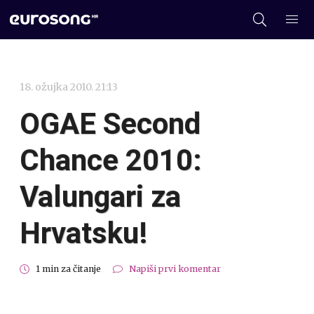
18. ožujka 2010. 21:13
OGAE Second
Chance 2010:
Valungari za
Hrvatsku!
1 min za čitanje
Napiši prvi komentar