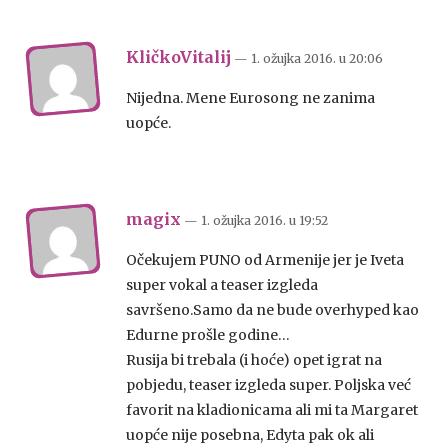
KličkoVitalij
— 1. ožujka 2016.
u
20:06
Nijedna. Mene Eurosong ne zanima
uopće.
magix
— 1. ožujka 2016.
u
19:52
Očekujem PUNO od Armenije jer je Iveta
super vokal a teaser izgleda
savršeno.Samo da ne bude overhyped kao
Edurne prošle godine…
Rusija bi trebala (i hoće) opet igrat na
pobjedu, teaser izgleda super. Poljska već
favorit na kladionicama ali mi ta Margaret
uopće nije posebna, Edyta pak ok ali