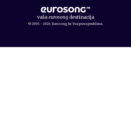
vaša
eurosong
destinacija
© 2005. - 2026. Eurosong.hr. Sva prava pridržana.