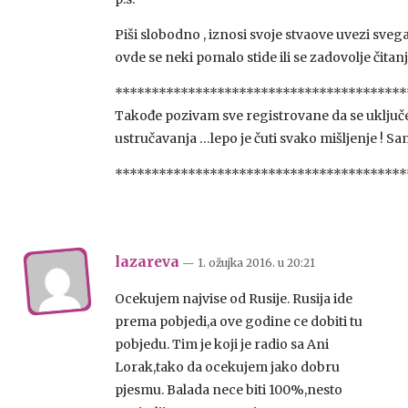
Piši slobodno , iznosi svoje stvaove uvezi svega ,
ovde se neki pomalo stide ili se zadovolje čita
****************************************
Takođe pozivam sve registrovane da se uključe 
ustručavanja …lepo je čuti svako mišljenje ! S
****************************************
lazareva
— 1. ožujka 2016.
u
20:21
Ocekujem najvise od Rusije. Rusija ide
prema pobjedi,a ove godine ce dobiti tu
pobjedu. Tim je koji je radio sa Ani
Lorak,tako da ocekujem jako dobru
pjesmu. Balada nece biti 100%,nesto