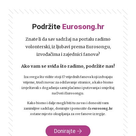
Podržite
Eurosong.hr
Znate li da sav sadržaj na portalu radimo
volonterski, iz ljubavi prema Eurosongu,
izvođačima i zajednici fanova?
Ako vam se sviđa što radimo, podržite nas!
Iza svega što vidite stoji 17 vrijednih fanova koji izdvajaju
vrijeme, trud i novac za održavanje stranice, a kako bismo
izvještavali s događanja sami plaćamo i putovanja i smještaj
na Dori i Eurosongu.
Kako bismo i dalje mogli biti tu za vas i donositi vam
zanimljive sadržaje, donirajte i pomozite da
eurosong.hr
ostane mjesto okupljanja za sve fanove iz regije.
Donirajte