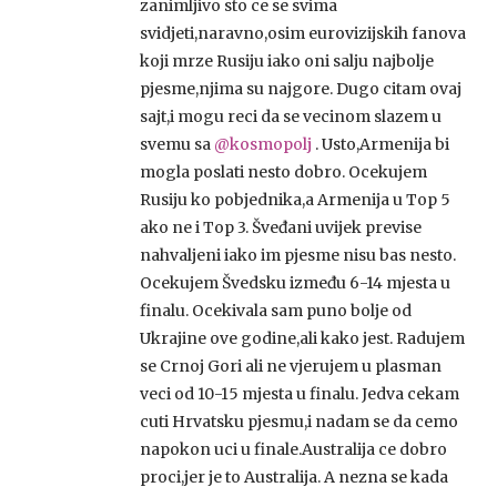
zanimljivo sto ce se svima
svidjeti,naravno,osim eurovizijskih fanova
koji mrze Rusiju iako oni salju najbolje
pjesme,njima su najgore. Dugo citam ovaj
sajt,i mogu reci da se vecinom slazem u
svemu sa
@kosmopolj
. Usto,Armenija bi
mogla poslati nesto dobro. Ocekujem
Rusiju ko pobjednika,a Armenija u Top 5
ako ne i Top 3. Šveđani uvijek previse
nahvaljeni iako im pjesme nisu bas nesto.
Ocekujem Švedsku između 6-14 mjesta u
finalu. Ocekivala sam puno bolje od
Ukrajine ove godine,ali kako jest. Radujem
se Crnoj Gori ali ne vjerujem u plasman
veci od 10-15 mjesta u finalu. Jedva cekam
cuti Hrvatsku pjesmu,i nadam se da cemo
napokon uci u finale.Australija ce dobro
proci,jer je to Australija. A nezna se kada