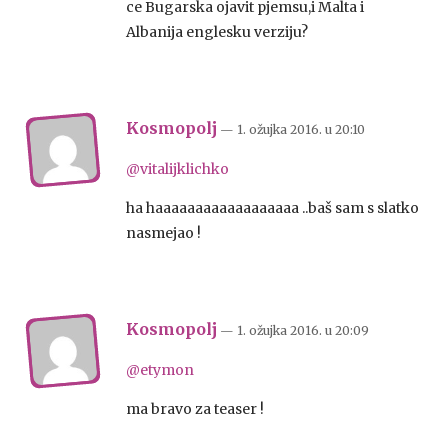
ce Bugarska ojavit pjemsu,i Malta i
Albanija englesku verziju?
Kosmopolj
— 1. ožujka 2016.
u
20:10
@vitalijklichko
ha haaaaaaaaaaaaaaaaaa ..baš sam s slatko
nasmejao !
Kosmopolj
— 1. ožujka 2016.
u
20:09
@etymon
ma bravo za teaser !