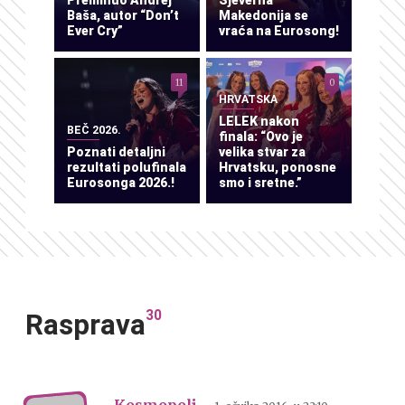
Baša, autor “Don’t
Makedonija se
Ever Cry”
vraća na Eurosong!
11
0
HRVATSKA
LELEK nakon
BEČ 2026.
finala: “Ovo je
Poznati detaljni
velika stvar za
rezultati polufinala
Hrvatsku, ponosne
Eurosonga 2026.!
smo i sretne.”
30
Rasprava