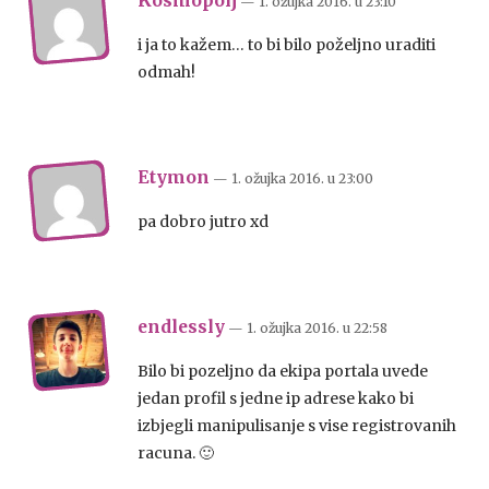
Kosmopolj
— 1. ožujka 2016.
u
23:10
i ja to kažem… to bi bilo poželjno uraditi
odmah!
Etymon
— 1. ožujka 2016.
u
23:00
pa dobro jutro xd
endlessly
— 1. ožujka 2016.
u
22:58
Bilo bi pozeljno da ekipa portala uvede
jedan profil s jedne ip adrese kako bi
izbjegli manipulisanje s vise registrovanih
racuna. 🙂