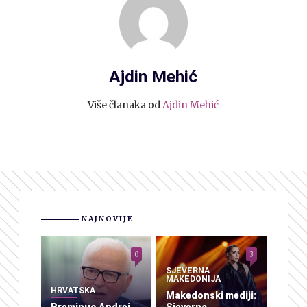
Ajdin Mehić
Više članaka od
Ajdin Mehić
NAJNOVIJE
0
3
SJEVERNA
MAKEDONIJA
HRVATSKA
Makedonski mediji:
Preminuo Andrej
Sjeverna