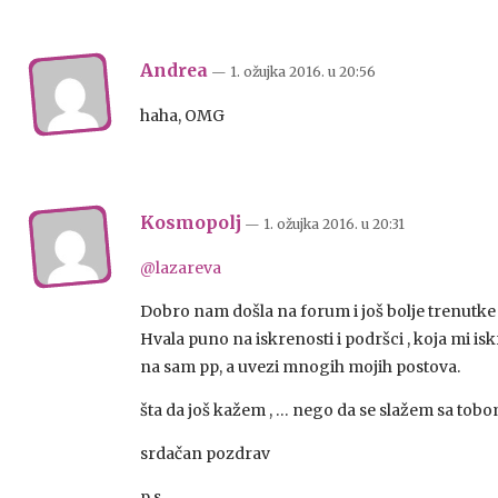
Andrea
— 1. ožujka 2016.
u
20:56
haha, OMG
Kosmopolj
— 1. ožujka 2016.
u
20:31
@lazareva
Dobro nam došla na forum i još bolje trenutke
Hvala puno na iskrenosti i podršci , koja mi i
na sam pp, a uvezi mnogih mojih postova.
šta da još kažem , … nego da se slažem sa tobo
srdačan pozdrav
p.s.