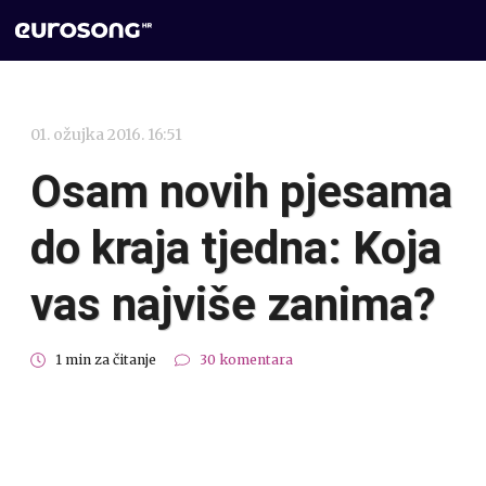
01. ožujka 2016. 16:51
Osam novih pjesama
do kraja tjedna: Koja
vas najviše zanima?
1 min za čitanje
30 komentara