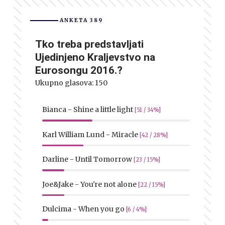
ANKETA 389
Tko treba predstavljati
Ujedinjeno Kraljevstvo na
Eurosongu 2016.?
Ukupno glasova:
150
Bianca - Shine a little light
[51 / 34%]
Karl William Lund - Miracle
[42 / 28%]
Darline - Until Tomorrow
[23 / 15%]
Joe&Jake - You're not alone
[22 / 15%]
Dulcima - When you go
[6 / 4%]