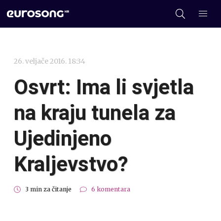
26. veljače 2016. 18:34
Osvrt: Ima li svjetla
na kraju tunela za
Ujedinjeno
Kraljevstvo?
3 min za čitanje
6 komentara