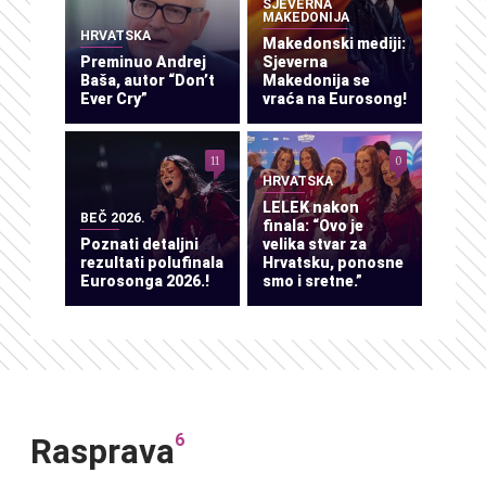
SJEVERNA
MAKEDONIJA
HRVATSKA
Makedonski mediji:
Preminuo Andrej
Sjeverna
Baša, autor “Don’t
Makedonija se
Ever Cry”
vraća na Eurosong!
11
0
HRVATSKA
LELEK nakon
BEČ 2026.
finala: “Ovo je
Poznati detaljni
velika stvar za
rezultati polufinala
Hrvatsku, ponosne
Eurosonga 2026.!
smo i sretne.”
6
Rasprava