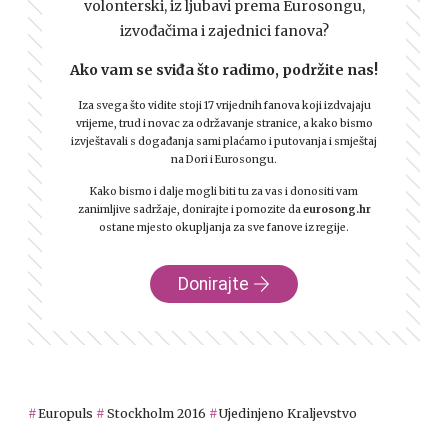
volonterski, iz ljubavi prema Eurosongu,
izvođačima i zajednici fanova?
Ako vam se sviđa što radimo, podržite nas!
Iza svega što vidite stoji 17 vrijednih fanova koji izdvajaju
vrijeme, trud i novac za održavanje stranice, a kako bismo
izvještavali s događanja sami plaćamo i putovanja i smještaj
na Dori i Eurosongu.
Kako bismo i dalje mogli biti tu za vas i donositi vam
zanimljive sadržaje, donirajte i pomozite da
eurosong.hr
ostane mjesto okupljanja za sve fanove iz regije.
Donirajte
Europuls
Stockholm 2016
Ujedinjeno Kraljevstvo