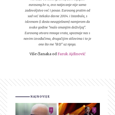
eurosong.hr-u, ovo natjecanje nije samo
zadovoljstvo već i posao. Eurosong pratim od
sad već itekako davne 2004. i Istanbula, s
iskrenom (i dosta neuspješnom) namjerom da
svake godine "malo smanjim doživljaj".
Eurosong otvara mnoga vrata, upoznaje nas s
novim izvođačima, drugačijim stilovima i to je
ono što me "drži" uz njega.
Više članaka od
Faruk Ajdinović
NAJNOVIJE
0
3