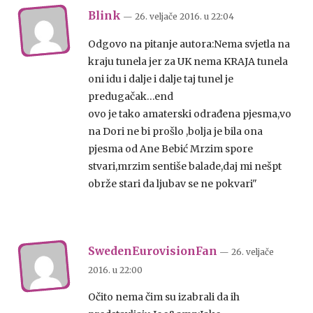
Blink
— 26. veljače 2016.
u
22:04
Odgovo na pitanje autora:Nema svjetla na
kraju tunela jer za UK nema KRAJA tunela
oni idu i dalje i dalje taj tunel je
predugačak…end
ovo je tako amaterski odrađena pjesma,vo
na Dori ne bi prošlo ,bolja je bila ona
pjesma od Ane Bebić Mrzim spore
stvari,mrzim sentiše balade,daj mi nešpt
obrže stari da ljubav se ne pokvari"
SwedenEurovisionFan
— 26. veljače
2016.
u
22:00
Očito nema čim su izabrali da ih