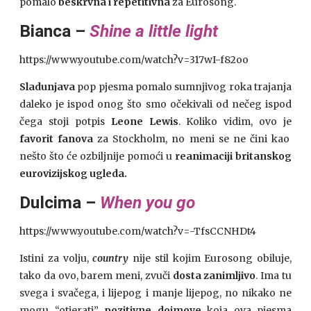
pomalo
beskrvna i repetitivna
za Eurosong.
Bianca –
Shine a little light
https://www.youtube.com/watch?v=317wI-f82oo
Sladunjava
pop pjesma pomalo sumnjivog roka trajanja
daleko je ispod onog što smo očekivali od nečeg ispod
čega stoji potpis
Leone Lewis
. Koliko vidim, ovo je
favorit fanova
za Stockholm, no meni se ne čini kao
nešto što će ozbiljnije pomoći u
reanimaciji britanskog
eurovizijskog ugleda.
Dulcima –
When you go
https://www.youtube.com/watch?v=-TfsCCNHDt4
Istini za volju,
country
nije stil kojim Eurosong obiluje,
tako da ovo, barem meni, zvuči
dosta zanimljivo
. Ima tu
svega i svačega, i lijepog i manje lijepog, no nikako ne
mogu “otjerati”
pozitivne dojmove
koja ova pjesma