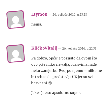
Etymon
— 26. veljače 2016.
u
23:28
nema.
KličkoVitalij
— 26. veljače 2016.
u
22:33
Pa dobro, opće je poznato da ovom što
ovo piše nitko ne valja, i da svima nađe
neku zamjerku. Evo, po njemu – nitko ne
bi trebao da predstavlja UK jer su svi
bezvezni. 🙁
Jake i Joe su apsolutno super.