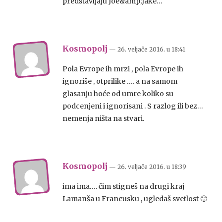
predstavljaju Joe&amp;Jake…
Kosmopolj
— 26. veljače 2016.
u
18:41
Pola Evrope ih mrzi , pola Evrope ih
ignoriše , otprilike …. a na samom
glasanju hoće od umre koliko su
podcenjeni i ignorisani . S razlog ili bez…
nemenja ništa na stvari.
Kosmopolj
— 26. veljače 2016.
u
18:39
ima ima…. čim stigneš na drugi kraj
Lamanša u Francusku , ugledaš svetlost 🙂