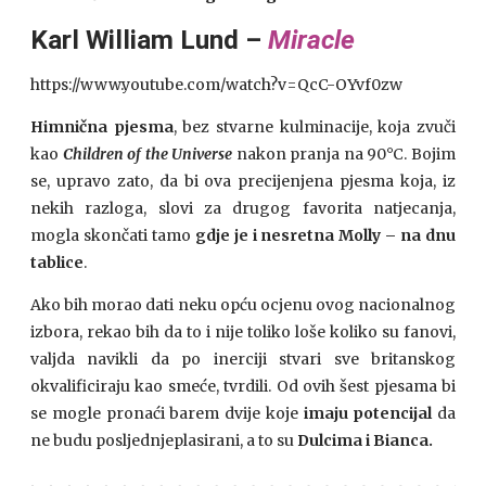
Karl William Lund –
Miracle
https://www.youtube.com/watch?v=QcC-OYvf0zw
Himnična pjesma
, bez stvarne kulminacije, koja zvuči
kao
Children of the Universe
nakon pranja na 90°C. Bojim
se, upravo zato, da bi ova precijenjena pjesma koja, iz
nekih razloga, slovi za drugog favorita natjecanja,
mogla skončati tamo
gdje je i nesretna Molly – na dnu
tablice
.
Ako bih morao dati neku opću ocjenu ovog nacionalnog
izbora, rekao bih da to i nije toliko loše koliko su fanovi,
valjda navikli da po inerciji stvari sve britanskog
okvalificiraju kao smeće, tvrdili. Od ovih šest pjesama bi
se mogle pronaći barem dvije koje
imaju potencijal
da
ne budu posljednjeplasirani, a to su
Dulcima i Bianca.