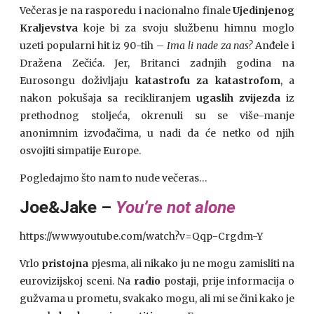
Večeras je na rasporedu i nacionalno finale
Ujedinjenog
Kraljevstva
koje bi za svoju službenu himnu moglo
uzeti popularni hit iz 90-tih –
Ima li nade za nas?
Anđele i
Dražena Zečića. Jer, Britanci zadnjih godina na
Eurosongu doživljaju
katastrofu za katastrofom
, a
nakon pokušaja sa recikliranjem
ugaslih zvijezda
iz
prethodnog stoljeća, okrenuli su se više-manje
anonimnim izvođačima, u nadi da će netko od njih
osvojiti simpatije Europe.
Pogledajmo što nam to nude večeras…
Joe&Jake –
You’re not alone
https://www.youtube.com/watch?v=Qqp-Crgdm-Y
Vrlo
pristojna
pjesma, ali nikako ju ne mogu zamisliti na
eurovizijskoj sceni. Na
radio
postaji, prije informacija o
gužvama u prometu, svakako mogu, ali mi se čini kako je