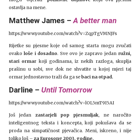
ostavlja na mene.
Matthew James –
A better man
https://www.youtube.com/watch?v=ZqpTgVMNJFs
Rijetke su pjesme koje od samog starta mogu zvučati
ovako
loše i dosadno
. Sve ovo je zapravo jedan
ružni,
stari ormar
koji godinama, iz nekih razloga, skuplja
prašinu u sobi, sve dok ne shvatite u kojoj mjeri taj
ormar jednostavno traži da ga se
baci na otpad.
Darline –
Until Tomorrow
https://www.youtube.com/watch?v=lOL5mT9I5AI
Još jedan
zastarjeli pop pjesmuljak
, ne naročito
inteligentnog teksta i koncepta, koji pokušava da se
proda na simpatičnost pjevačica. Meni, iskreno, i nije
toliko loš –
za Eurosong 2003. godine.