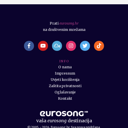
Prati
eurosong.hr
na društvenim mrežama
I N F O
O nama
Impressum
Uvjeti korištenja
Zaštita privatnosti
Oglašavanje
Kontakt
vaša
eurosong
destinacija
© 2005. - 2026. Eurosong.hr. Sva prava pridržana.