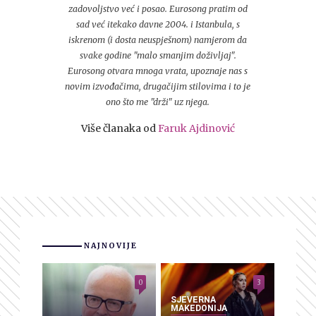
zadovoljstvo već i posao. Eurosong pratim od
sad već itekako davne 2004. i Istanbula, s
iskrenom (i dosta neuspješnom) namjerom da
svake godine "malo smanjim doživljaj".
Eurosong otvara mnoga vrata, upoznaje nas s
novim izvođačima, drugačijim stilovima i to je
ono što me "drži" uz njega.
Više članaka od
Faruk Ajdinović
NAJNOVIJE
0
3
SJEVERNA
MAKEDONIJA