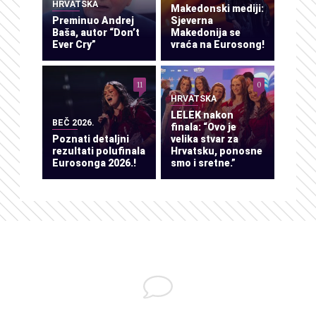
HRVATSKA
Makedonski mediji:
Preminuo Andrej
Sjeverna
Baša, autor “Don’t
Makedonija se
Ever Cry”
vraća na Eurosong!
11
0
HRVATSKA
LELEK nakon
BEČ 2026.
finala: “Ovo je
Poznati detaljni
velika stvar za
rezultati polufinala
Hrvatsku, ponosne
Eurosonga 2026.!
smo i sretne.”