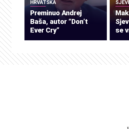
HRVATSKA
SJEV
Preminuo Andrej
Make
Baša, autor “Don’t
Sje
Ever Cry”
se v