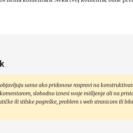
Još nema komentara. Neka tvoj komentar bude prvi
k
objavljuju samo ako pridonose raspravi na konstruktivan
 komentarom, slobodno iznesi svoje mišljenje ali na prist
čke ili stilske pogreške, problem s web stranicom ili bilo