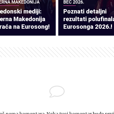
ERNA MAKEDONIJA
BEČ 2026.
donski mediji:
Poznati detaljni
verna Makedonija
rezultati polufinal
raća na Eurosong!
Eurosonga 2026.!