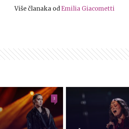
Više članaka od
Emilia Giacometti
3