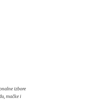
onalne izbore
du, mačke i