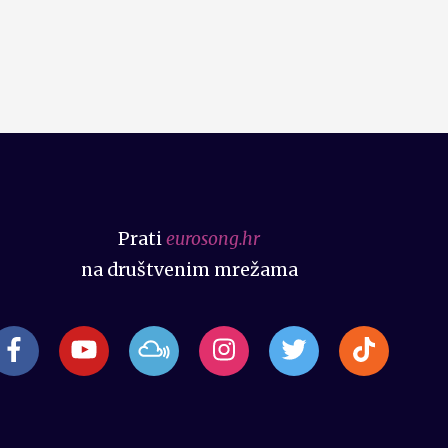
Prati
eurosong.hr
na društvenim mrežama