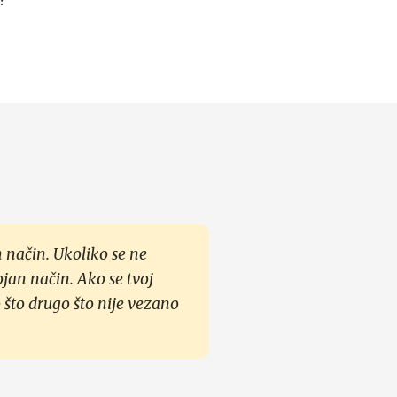
?
 način. Ukoliko se ne
ojan način. Ako se tvoj
 što drugo što nije vezano