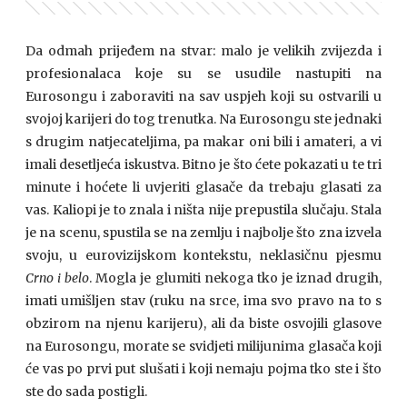
Da odmah prijeđem na stvar: malo je velikih zvijezda i
profesionalaca koje su se usudile nastupiti na
Eurosongu i zaboraviti na sav uspjeh koji su ostvarili u
svojoj karijeri do tog trenutka. Na Eurosongu ste jednaki
s drugim natjecateljima, pa makar oni bili i amateri, a vi
imali desetljeća iskustva. Bitno je što ćete pokazati u te tri
minute i hoćete li uvjeriti glasače da trebaju glasati za
vas. Kaliopi je to znala i ništa nije prepustila slučaju. Stala
je na scenu, spustila se na zemlju i najbolje što zna izvela
svoju, u eurovizijskom kontekstu, neklasičnu pjesmu
Crno i belo
. Mogla je glumiti nekoga tko je iznad drugih,
imati umišljen stav (ruku na srce, ima svo pravo na to s
obzirom na njenu karijeru), ali da biste osvojili glasove
na Eurosongu, morate se svidjeti milijunima glasača koji
će vas po prvi put slušati i koji nemaju pojma tko ste i što
ste do sada postigli.