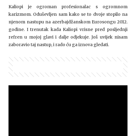
Kaliopi je ogroman profesionalac s ogromnom
karizmom. Oduševljen sam kako se to dvoje stopilo na
njenom nastupu na azerbajdžanskom Eurosongu 2012.
godine. I trenutak kada Kaliopi vrisne pred posljednji
refren u mojoj glavi i dalje odjekuje. Još uvijek nisam
zaboravio taj nastup, i rado ću ga iznova gledati.
POGLED UNATRAG: KALIOPIN VRISAK I DALJE ODJEKUJE