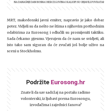
NA DANAŠNJI DAN BOSNA I HERCEGOVINA I KALIOPI SU OBJAVILI POVRATAK NA EU
MRT, makedonski javni emiter, napravio je jako dobar
potez. Vidjeli su da nešto ne štima s njihovim prethodnim
odabirima za Eurosong i odlučili su promijeniti taktiku.
Sada čekamo pjesmu. Vjerujem da će nam se svidjeti, ali
isto tako sam siguran da će zvučati još bolje uživo na
sceni u Stockholmu.
Podržite
Eurosong.hr
Znate li da sav sadržaj na portalu radimo
volonterski, iz ljubavi prema Eurosongu,
izvođačima i zajednici fanova?