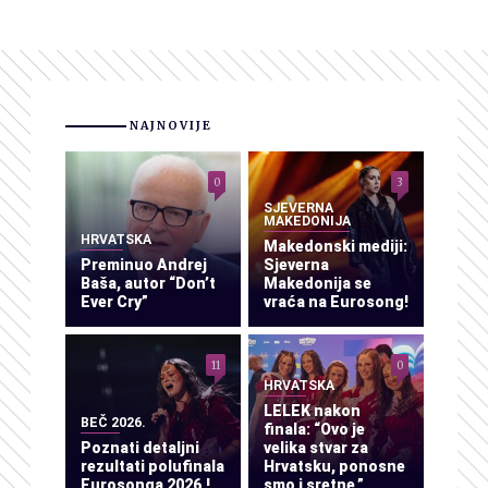
NAJNOVIJE
0
3
SJEVERNA
MAKEDONIJA
HRVATSKA
Makedonski mediji:
Preminuo Andrej
Sjeverna
Baša, autor “Don’t
Makedonija se
Ever Cry”
vraća na Eurosong!
11
0
HRVATSKA
LELEK nakon
BEČ 2026.
finala: “Ovo je
Poznati detaljni
velika stvar za
rezultati polufinala
Hrvatsku, ponosne
Eurosonga 2026.!
smo i sretne.”