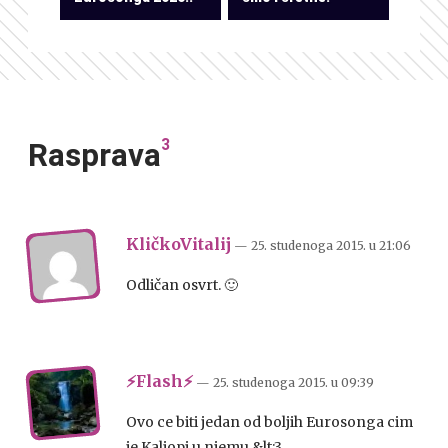
3
Rasprava
KličkoVitalij
— 25. studenoga 2015.
u
21:06
Odličan osvrt. 🙂
⚡Flash⚡
— 25. studenoga 2015.
u
09:39
Ovo ce biti jedan od boljih Eurosonga cim
je Kaliopi u njemu &lt;3