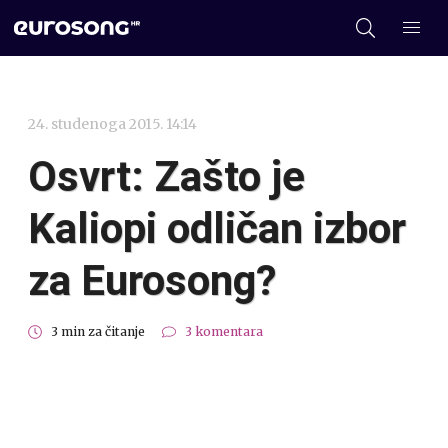
24. studenoga 2015. 14:14
Osvrt: Zašto je
Kaliopi odličan izbor
za Eurosong?
3 min za čitanje
3 komentara