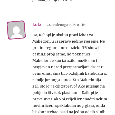
Lola
— 25. studenoga 2015.
u
01:30
Da, Kaliopi je uistinu pravi izbor za
Makedoniju i zapravo jedino rjesenje. Ne
pratim regionalne muzicke TV show i
casting programe, no poznajuci
Makedonce kao izrazito muzikalan i
raspjevan narod pretpostavljam da je i u
ovim emisijama bilo ozbiljnih kandidata iz
zemlje juznoga sunca. Sto Makedonija
zeli, sto joj je cilj zapravo? Ako jurisaju na
pobjedu ili visok plasman – Kaliopi je
prava stvar. Ako bi zeljeli iznenaditi nekim
novim licem spektakularnog glasa, onda
bi izbor trebao pasti na jednu od tih silnih