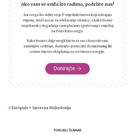
Ako vam se sviđa što radimo, podržite nas!
Iza svega što vidite stoji 17 vrijednih fanova koji izdvajaju
vrijeme, trud i novac za održavanje stranice, a kako bismo
izvještavali s događanja sami plaćamo i putovanja i smještaj
na Dori i Eurosongu.
Kako bismo i dalje mogli biti tu za vas i donositi vam
zanimljive sadržaje, donirajte i pomozite da
eurosong.hr
ostane mjesto okupljanja za sve fanove iz regije.
Donirajte
Europuls
Sjeverna Makedonija
PODIJELI ČLANAK