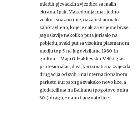
mladih pjevackih zvjezdica sa malih
ekrana. Ipak, Makedonija ima i jedno
veliko i snazno ime, nazalost pomalo
zaboravljeno, koje je cak za vrijeme bivse
Jugoslavije nekoliko puta jurisalo na
pobjedu, svaki put sa visokim plasmanom
medju top 5 na Jugovizijama 1980-ih
godina – Maja Odzaklievska. Veliki glas,
profesionalac, diva, karizmaticna zvijezda,
drugacija od svih, i na internacionalnom
parketu Eurosonga svakako novo lice, a
gledateljima na Balkanu (pogotovo onim
30+) drago, znano i poznato lice.