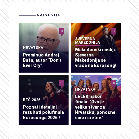
NAJNOVIJE
0
3
SJEVERNA
MAKEDONIJA
HRVATSKA
Makedonski mediji:
Preminuo Andrej
Sjeverna
Baša, autor “Don’t
Makedonija se
Ever Cry”
vraća na Eurosong!
11
0
HRVATSKA
LELEK nakon
BEČ 2026.
finala: “Ovo je
Poznati detaljni
velika stvar za
rezultati polufinala
Hrvatsku, ponosne
Eurosonga 2026.!
smo i sretne.”