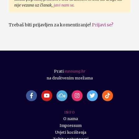
nije vezano uz članak,
javi nam se
.
Trebaš biti prijavljen za komentiranje!
Prijavi se?
Prati
eurosong.hr
na društvenim mrežama
I N F O
O nama
Impressum
Uvjeti korištenja