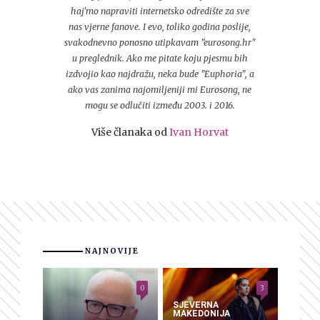
haj'mo napraviti internetsko odredište za sve
nas vjerne fanove. I evo, toliko godina poslije,
svakodnevno ponosno utipkavam "eurosong.hr"
u preglednik. Ako me pitate koju pjesmu bih
izdvojio kao najdražu, neka bude "Euphoria", a
ako vas zanima najomiljeniji mi Eurosong, ne
mogu se odlučiti između 2003. i 2016.
Više članaka od
Ivan Horvat
NAJNOVIJE
0
3
SJEVERNA
MAKEDONIJA