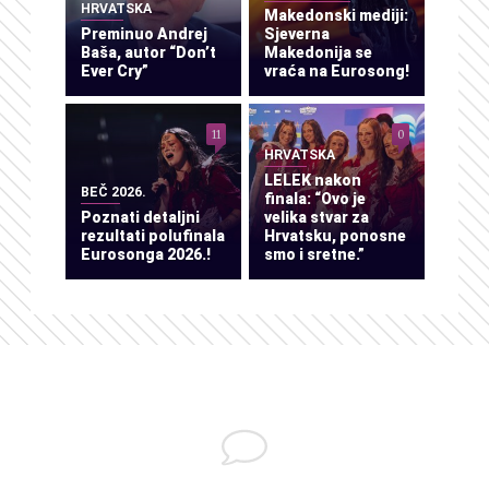
HRVATSKA
Makedonski mediji:
Preminuo Andrej
Sjeverna
Baša, autor “Don’t
Makedonija se
Ever Cry”
vraća na Eurosong!
11
0
HRVATSKA
LELEK nakon
BEČ 2026.
finala: “Ovo je
Poznati detaljni
velika stvar za
rezultati polufinala
Hrvatsku, ponosne
Eurosonga 2026.!
smo i sretne.”