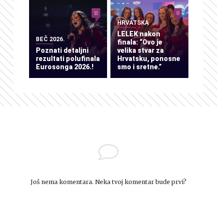
11
0
HRVATSKA
LELEK nakon
BEČ 2026.
finala: “Ovo je
Poznati detaljni
velika stvar za
rezultati polufinala
Hrvatsku, ponosne
Eurosonga 2026.!
smo i sretne.”
Još nema komentara. Neka tvoj komentar bude prvi?