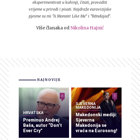
eksperimentirati u kuhinji, čitati, provoditi
vrijeme u prirodi i pisati. Najdraže eurovizijske
pjesme su mi "A Monster Like Me" i "Rändajad".
Više članaka od
Nikolina Hajnić
NAJNOVIJE
0
3
SJEVERNA
MAKEDONIJA
HRVATSKA
Makedonski mediji:
Preminuo Andrej
Sjeverna
Baša, autor “Don’t
Makedonija se
Ever Cry”
vraća na Eurosong!