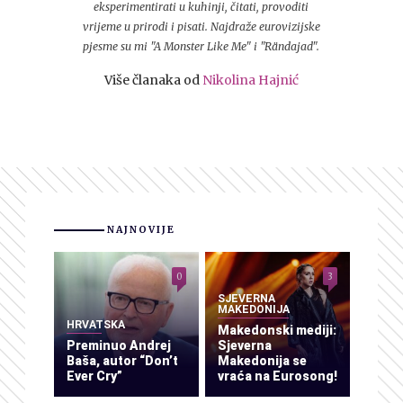
eksperimentirati u kuhinji, čitati, provoditi
vrijeme u prirodi i pisati. Najdraže eurovizijske
pjesme su mi "A Monster Like Me" i "Rändajad".
Više članaka od
Nikolina Hajnić
NAJNOVIJE
0
3
SJEVERNA
MAKEDONIJA
HRVATSKA
Makedonski mediji:
Preminuo Andrej
Sjeverna
Baša, autor “Don’t
Makedonija se
Ever Cry”
vraća na Eurosong!