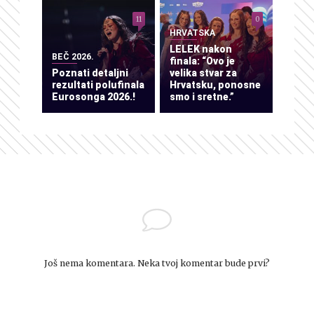
11
0
HRVATSKA
LELEK nakon
BEČ 2026.
finala: “Ovo je
Poznati detaljni
velika stvar za
rezultati polufinala
Hrvatsku, ponosne
Eurosonga 2026.!
smo i sretne.”
Još nema komentara. Neka tvoj komentar bude prvi?